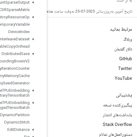
Dense
Count
Sparse
Output
Dense
To
CSRSparse
Matrix
Destroy
Resource
Op
Destroy
Temporary
Variable
Device
Index
Directed
Interleave
Dataset
Disable
Copy
On
Read
Distributed
Save
Draw
Bounding
Boxes
V2
Dummy
Iteration
Counter
Dummy
Memory
Cache
Dummy
Seed
Generator
Dynamic
Enqueue
TPUEmbedding
Arbitrary
Tensor
Batch
Dynamic
Enqueue
TPUEmbedding
Ragged
Tensor
Batch
Dynamic
Partition
Dynamic
Stitch
Edit
Distance
Eig