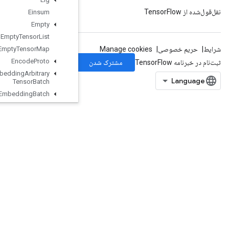
Einsum
Empty
Empty
Tensor
List
Empty
Tensor
Map
Encode
Proto
Enqueue
TPUEmbedding
Arbitrary
Tensor
Batch
Enqueue
TPUEmbedding
Batch
Enqueue
TPUEmbedding
Integer
Batch
Enqueue
TPUEmbedding
Ragged
Tensor
Batch
Enqueue
TPUEmbedding
Sparse
Batch
EnqueueTPUEmbeddingSparseTensorBatch
EnsureShape
Enter
Erfinv
EuclideanNorm
ExecuteTPUEmbeddingPartitioner