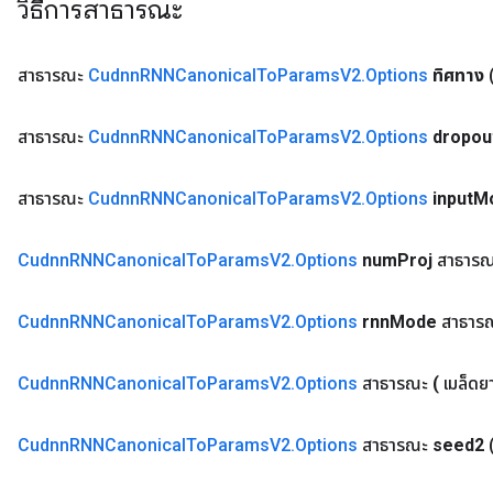
วิธีการสาธารณะ
สาธารณะ
Cudnn
RNNCanonical
To
Params
V2
.
Options
ทิศทาง
สาธารณะ
Cudnn
RNNCanonical
To
Params
V2
.
Options
dropou
ryTensorBatch
dTensorBatch
สาธารณะ
Cudnn
RNNCanonical
To
Params
V2
.
Options
input
M
Cudnn
RNNCanonical
To
Params
V2
.
Options
num
Proj
สาธาร
Cudnn
RNNCanonical
To
Params
V2
.
Options
rnn
Mode
สาธาร
Cudnn
RNNCanonical
To
Params
V2
.
Options
สาธารณะ
(
เมล็ดย
rBatch
Cudnn
RNNCanonical
To
Params
V2
.
Options
สาธารณะ
seed2