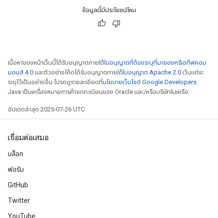
ข้อมูลนี้มีประโยชน์ไหม
Batch
atch
เนื้อหาของหน้าเว็บนี้ได้รับอนุญาตภายใต้
ใบอนุญาตที่ต้องระบุที่มาของครีเอทีฟคอม
มอนส์ 4.0
และตัวอย่างโค้ดได้รับอนุญาตภายใต้
ใบอนุญาต Apache 2.0
เว้นแต่จะ
ระบุไว้เป็นอย่างอื่น โปรดดูรายละเอียดที่
นโยบายเว็บไซต์ Google Developers
Java เป็นเครื่องหมายการค้าจดทะเบียนของ Oracle และ/หรือบริษัทในเครือ
อัปเดตล่าสุด 2025-07-26 UTC
เชื่อมต่อเสมอ
บล็อก
ฟอรัม
GitHub
Twitter
YouTube