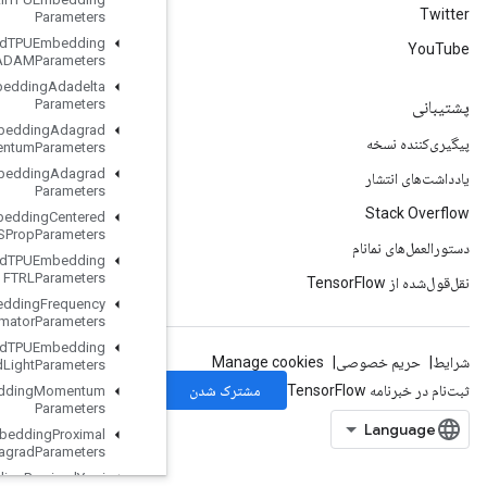
Parameters
Load
TPUEmbedding
ADAMParameters
Load
TPUEmbedding
Adadelta
Parameters
Load
TPUEmbedding
Adagrad
Momentum
Parameters
Load
TPUEmbedding
Adagrad
Parameters
Load
TPUEmbedding
Centered
RMSProp
Parameters
Load
TPUEmbedding
FTRLParameters
Load
TPUEmbedding
Frequency
Estimator
Parameters
Load
TPUEmbedding
MDLAdagrad
Light
Parameters
Load
TPUEmbedding
Momentum
Parameters
Load
TPUEmbedding
Proximal
Adagrad
Parameters
Load
TPUEmbedding
Proximal
Yogi