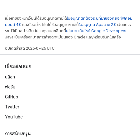
เนื้อหาของหน้าเว็บนี้ได้รับอนุญาตภายใต้
ใบอนุญาตที่ต้องระบุที่มาของครีเอทีฟคอม
มอนส์ 4.0
และตัวอย่างโค้ดได้รับอนุญาตภายใต้
ใบอนุญาต Apache 2.0
เว้นแต่จะ
ระบุไว้เป็นอย่างอื่น โปรดดูรายละเอียดที่
นโยบายเว็บไซต์ Google Developers
Java เป็นเครื่องหมายการค้าจดทะเบียนของ Oracle และ/หรือบริษัทในเครือ
อัปเดตล่าสุด 2025-07-26 UTC
เชื่อมต่อเสมอ
บล็อก
ฟอรัม
GitHub
Twitter
YouTube
radAndCsrInput
gradMomentumAndCsrInput
AndCsrInput
การสนับสนุน