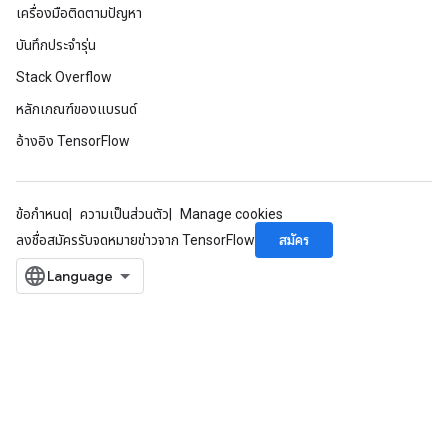
dCsrInput
เครื่องมือติดตามปัญหา
ndCsrInput
บันทึกประจำรุ่น
Stack Overflow
หลักเกณฑ์ของแบรนด์
อ้างอิง TensorFlow
ข้อกำหนด
ความเป็นส่วนตัว
Manage cookies
สมัคร
ลงชื่อสมัครรับจดหมายข่าวจาก TensorFlow