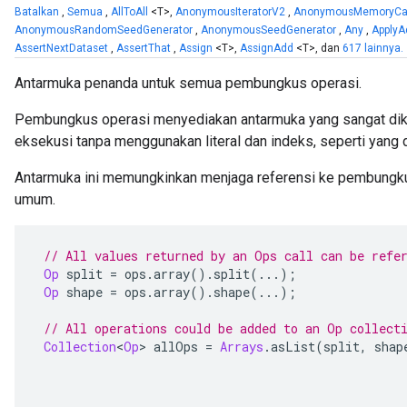
Batalkan
,
Semua
,
AllToAll
<T>,
AnonymousIteratorV2
,
AnonymousMemoryCa
AnonymousRandomSeedGenerator
,
AnonymousSeedGenerator
,
Any
,
ApplyA
AssertNextDataset
,
AssertThat
,
Assign
<T>,
AssignAdd
<T>, dan
617 lainnya.
Antarmuka penanda untuk semua pembungkus operasi.
Pembungkus operasi menyediakan antarmuka yang sangat dik
eksekusi tanpa menggunakan literal dan indeks, seperti yang d
Antarmuka ini memungkinkan menjaga referensi ke pembungk
umum.
// All values returned by an Ops call can be refe
Op
 split 
=
 ops
.
array
().
split
(...);
Op
 shape 
=
 ops
.
array
().
shape
(...);
// All operations could be added to an Op collect
Collection
<
Op
>
 allOps 
=
Arrays
.
asList
(
split
,
 shap