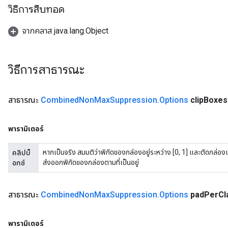
วิธีการสืบทอด
จากคลาส java.lang.Object
วิธีการสาธารณะ
สาธารณะ
Combined
Non
Max
Suppression
.
Options
clip
Boxes
พารามิเตอร์
หากเป็นจริง สมมติว่าพิกัดของกล่องอยู่ระหว่าง [0, 1] และตัดกล่องเ
คลิปบ็
ส่งออกพิกัดของกล่องตามที่เป็นอยู่
อกซ์
สาธารณะ
Combined
Non
Max
Suppression
.
Options
pad
Per
Cl
พารามิเตอร์