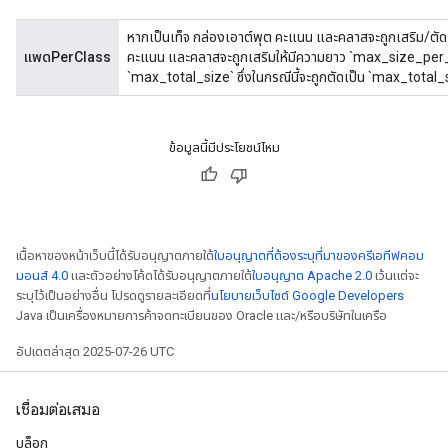
หากเป็นเท็จ กล่องเอาต์พุต คะแนน และคลาสจะถูกเสริม/ตัด
แพดPerClass
คะแนน และคลาสจะถูกเสริมให้มีความยาว `max_size_per_
`max_total_size` ซึ่งในกรณีนี้จะถูกตัดเป็น `max_total_siz
ข้อมูลนี้มีประโยชน์ไหม
เนื้อหาของหน้าเว็บนี้ได้รับอนุญาตภายใต้
ใบอนุญาตที่ต้องระบุที่มาของครีเอทีฟคอม
มอนส์ 4.0
และตัวอย่างโค้ดได้รับอนุญาตภายใต้
ใบอนุญาต Apache 2.0
เว้นแต่จะ
ระบุไว้เป็นอย่างอื่น โปรดดูรายละเอียดที่
นโยบายเว็บไซต์ Google Developers
Java เป็นเครื่องหมายการค้าจดทะเบียนของ Oracle และ/หรือบริษัทในเครือ
อัปเดตล่าสุด 2025-07-26 UTC
เชื่อมต่อเสมอ
บล็อก