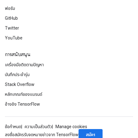
ฟอรัม
GitHub
Twitter
YouTube
การสนับสนุน
เครื่องมือติดตามปัญหา
บันทึกประจำรุ่น
Stack Overflow
หลักเกณฑ์ของแบรนด์
อ้างอิง TensorFlow
ryTensorBatch
ข้อกำหนด
ความเป็นส่วนตัว
Manage cookies
dTensorBatch
สมัคร
ลงชื่อสมัครรับจดหมายข่าวจาก TensorFlow