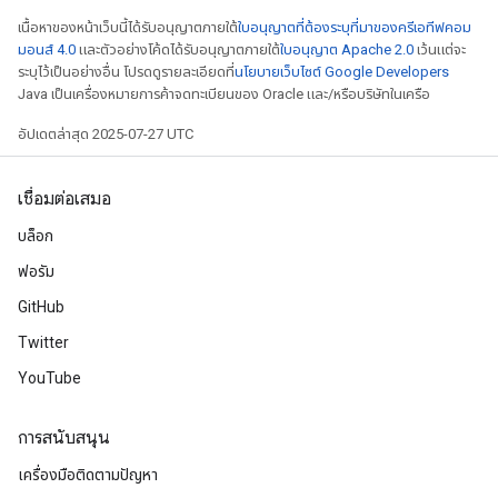
เนื้อหาของหน้าเว็บนี้ได้รับอนุญาตภายใต้
ใบอนุญาตที่ต้องระบุที่มาของครีเอทีฟคอม
มอนส์ 4.0
และตัวอย่างโค้ดได้รับอนุญาตภายใต้
ใบอนุญาต Apache 2.0
เว้นแต่จะ
ระบุไว้เป็นอย่างอื่น โปรดดูรายละเอียดที่
นโยบายเว็บไซต์ Google Developers
Java เป็นเครื่องหมายการค้าจดทะเบียนของ Oracle และ/หรือบริษัทในเครือ
อัปเดตล่าสุด 2025-07-27 UTC
เชื่อมต่อเสมอ
บล็อก
ฟอรัม
GitHub
radAndCsrInput
Twitter
gradMomentumAndCsrInput
YouTube
AndCsrInput
dCsrInput
การสนับสนุน
เครื่องมือติดตามปัญหา
ndCsrInput