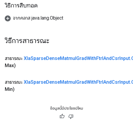
วิธีการสืบทอด
จากคลาส java.lang.Object
วิธีการสาธารณะ
สาธารณะ
Xla
Sparse
Dense
Matmul
Grad
With
Ftrl
And
Csr
Input
.
Max)
สาธารณะ
Xla
Sparse
Dense
Matmul
Grad
With
Ftrl
And
Csr
Input
.
Min)
ข้อมูลนี้มีประโยชน์ไหม