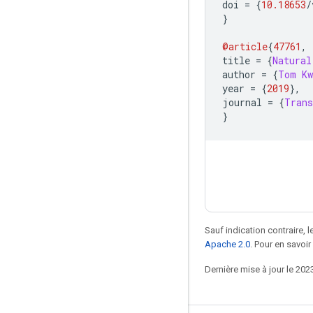
doi 
=
{
10.18653
/
}
@article
{
47761
,
title 
=
{
Natural
author 
=
{
Tom
Kw
year 
=
{
2019
},
journal 
=
{
Trans
}
Sauf indication contraire, 
Apache 2.0
. Pour en savoir
Dernière mise à jour le 202