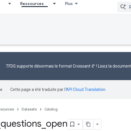
Ressources
Plus
TFDS supporte désormais le
format Croissant 🥐
! Lisez la
document
Cette page a été traduite par l'
API Cloud Translation
.
sources
Datasets
Catalog
_
questions
_
open