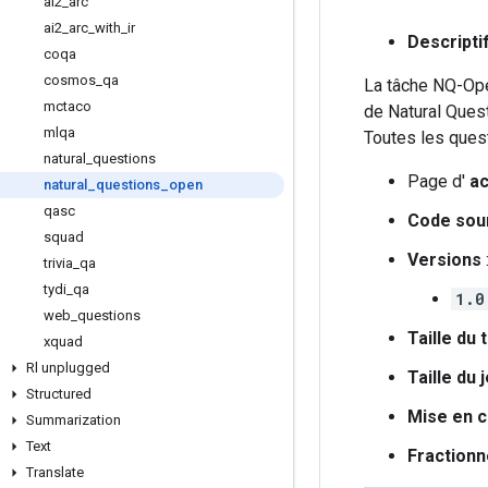
ai2
_
arc
ai2
_
arc
_
with
_
ir
Descripti
coqa
cosmos
_
qa
La tâche NQ-Ope
mctaco
de Natural Quest
mlqa
Toutes les quest
natural
_
questions
Page d'
ac
natural
_
questions
_
open
qasc
Code sou
squad
Versions
trivia
_
qa
tydi
_
qa
1.0
web
_
questions
Taille du
xquad
Rl unplugged
Taille du
Structured
Mise en 
Summarization
Text
Fraction
Translate