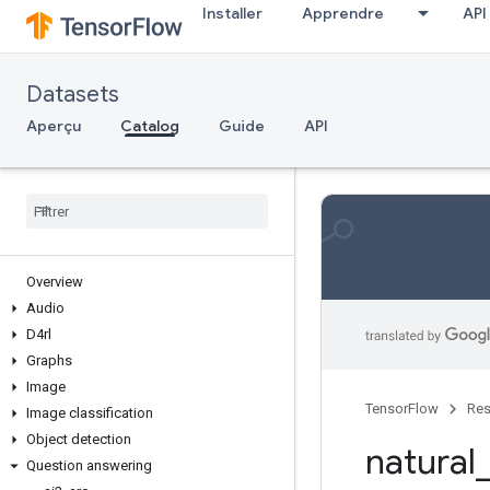
Installer
Apprendre
API
Datasets
Aperçu
Catalog
Guide
API
Overview
Audio
D4rl
Graphs
Image
TensorFlow
Res
Image classification
Object detection
natural
Question answering