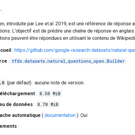
f
:
n, introduite par Lee et.al. 2019, est une référence de réponse
ions. L'objectif est de prédire une chaîne de réponse en anglais
ions peuvent être répondues en utilisant le contenu de Wikipedi
cueil
:
https://github.com/google-research-datasets/natural-q
rce
:
tfds.datasets.natural_questions_open.Builder
:
.0
(par défaut) : aucune note de version.
 téléchargement
:
8.50 MiB
 jeu de données
:
8.70 MiB
cache automatique
(
documentation
): Oui
nements
: