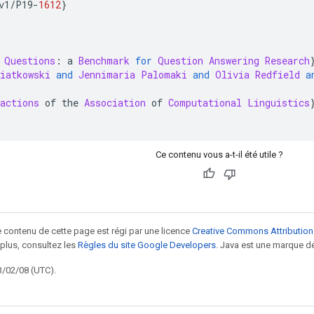
v1
/
P19
-
1612
}
Questions
:
 a 
Benchmark
for
Question
Answering
Research
iatkowski
and
Jennimaria
Palomaki
and
Olivia
Redfield
a
actions
 of the 
Association
 of 
Computational
Linguistics
Ce contenu vous a-t-il été utile ?
le contenu de cette page est régi par une licence
Creative Commons Attribution
 plus, consultez les
Règles du site Google Developers
. Java est une marque dé
3/02/08 (UTC).