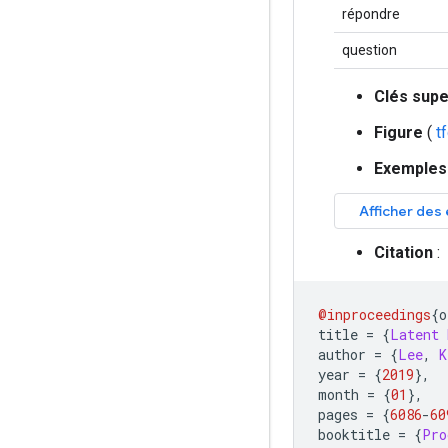
répondre
question
Clés sup
Figure
(
t
Exemples
Citation
:
@inproceedings
{
o
title 
=
{
Latent
author 
=
{
Lee
,
K
year 
=
{
2019
},
month 
=
{
01
},
pages 
=
{
6086
-
60
booktitle 
=
{
Pro