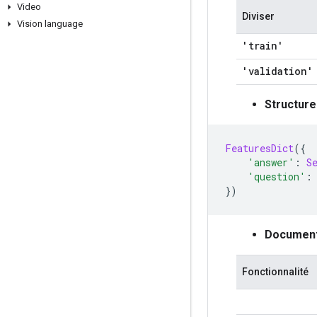
Video
Diviser
Vision language
'train'
'validation'
Structure
FeaturesDict
({
'answer'
:
S
'question'
:
})
Documenta
Fonctionnalité