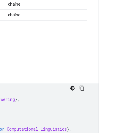
chaîne
chaîne
swering
},
or
Computational
Linguistics
},