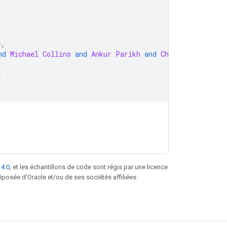
},
nd
Michael
Collins
and
Ankur
Parikh
and
Chris
Alberti
an
}
 4.0
, et les échantillons de code sont régis par une licence
posée d'Oracle et/ou de ses sociétés affiliées.