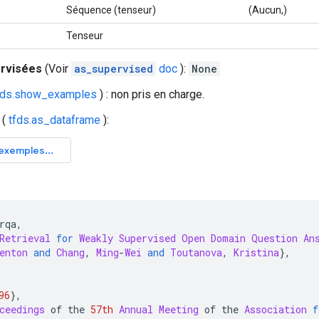
Séquence (tenseur)
(Aucun,)
Tenseur
ervisées
(Voir
as_supervised
doc
):
None
fds.show_examples
) : non pris en charge.
(
tfds.as_dataframe
):
rqa
,
Retrieval
for
Weakly
Supervised
Open
Domain
Question
An
enton
and
Chang
,
Ming
-
Wei
and
Toutanova
,
Kristina
},
96
},
ceedings
 of the 
57th
Annual
Meeting
 of the 
Association
f