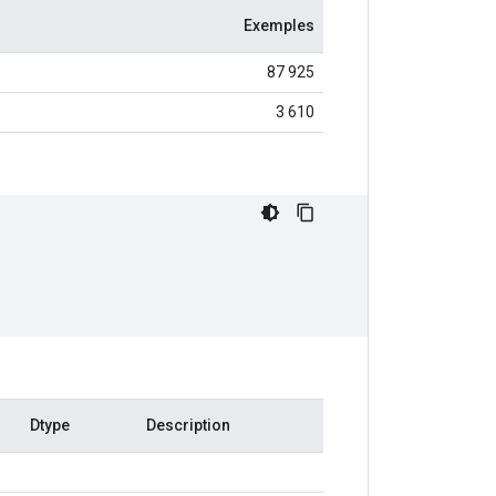
Exemples
87 925
3 610
Dtype
Description