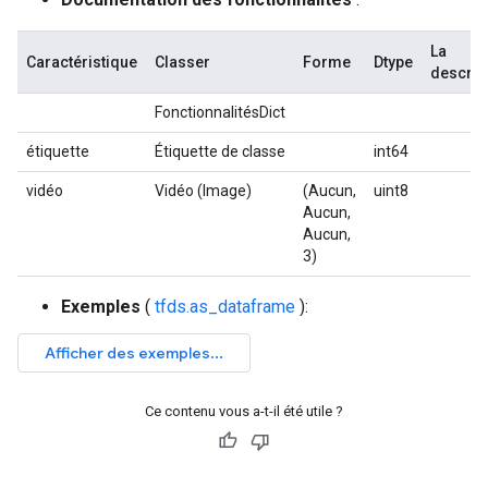
La
Caractéristique
Classer
Forme
Dtype
descrip
FonctionnalitésDict
étiquette
Étiquette de classe
int64
vidéo
Vidéo (Image)
(Aucun,
uint8
Aucun,
Aucun,
3)
Exemples
(
tfds.as_dataframe
):
Ce contenu vous a-t-il été utile ?