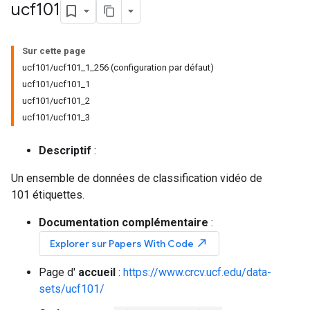
ucf101
Sur cette page
ucf101/ucf101_1_256 (configuration par défaut)
ucf101/ucf101_1
ucf101/ucf101_2
ucf101/ucf101_3
Descriptif
:
Un ensemble de données de classification vidéo de
101 étiquettes.
Documentation complémentaire
:
north_east
Explorer sur Papers With Code
Page d'
accueil
:
https://www.crcv.ucf.edu/data-
sets/ucf101/