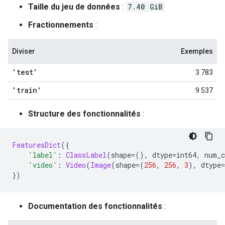
Taille du jeu de données
:
7.40 GiB
Fractionnements
:
Diviser
Exemples
'test'
3 783
'train'
9 537
Structure des fonctionnalités
:
FeaturesDict
({
'label'
:
ClassLabel
(
shape
=(),
 dtype
=
int64
,
 num_c
'video'
:
Video
(
Image
(
shape
=(
256
,
256
,
3
),
 dtype
=
})
Documentation des fonctionnalités
: