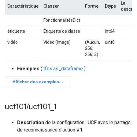
La
Caractéristique
Classer
Forme
Dtype
descrip
FonctionnalitésDict
étiquette
Étiquette de classe
int64
vidéo
Vidéo (Image)
(Aucun,
uint8
256,
256, 3)
Exemples
(
tfds.as_dataframe
):
ucf101
/
ucf101
_
1
Description
de la configuration : UCF avec le partage
de reconnaissance d'action #1.