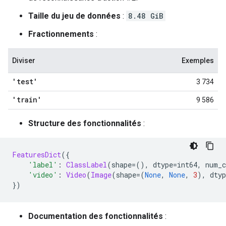
Taille du jeu de données
:
8.48 GiB
Fractionnements
:
Diviser
Exemples
'test'
3 734
'train'
9 586
Structure des fonctionnalités
:
FeaturesDict
({
'label'
:
ClassLabel
(
shape
=(),
 dtype
=
int64
,
 num_c
'video'
:
Video
(
Image
(
shape
=(
None
,
None
,
3
),
 dtyp
})
Documentation des fonctionnalités
: