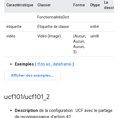
La
Caractéristique
Classer
Forme
Dtype
descrip
FonctionnalitésDict
étiquette
Étiquette de classe
int64
vidéo
Vidéo (Image)
(Aucun,
uint8
Aucun,
Aucun,
3)
Exemples
(
tfds.as_dataframe
):
ucf101
/
ucf101
_
2
Description
de la configuration : UCF avec le partage
de reconnaissance d'action #2.