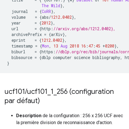
The
Wild
},
  journal   
=
{
CoRR
},
  volume    
=
{
abs
/
1212.0402
},
  year      
=
{
2012
},
  url       
=
{
http
:
//arxiv.org/abs/1212.0402},
  archivePrefix 
=
{
arXiv
},
  eprint    
=
{
1212.0402
},
  timestamp 
=
{
Mon
,
13
Aug
2018
16
:
47
:
45
+
0200
},
  biburl    
=
{
https
:
//dblp.org/rec/bib/journals/cor
  bibsource 
=
{
dblp computer science bibliography
,
 h
}
ucf101
/
ucf101
_
1
_
256 (configuration
par défaut)
Description
de la configuration : 256 x 256 UCF avec
la première division de reconnaissance d'action.