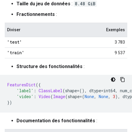
Taille du jeu de données
:
8.48 GiB
Fractionnements
:
Diviser
Exemples
'test'
3 783
'train'
9 537
Structure des fonctionnalités
:
FeaturesDict
({
'label'
:
ClassLabel
(
shape
=(),
 dtype
=
int64
,
 num_c
'video'
:
Video
(
Image
(
shape
=(
None
,
None
,
3
),
 dtyp
})
Documentation des fonctionnalités
: