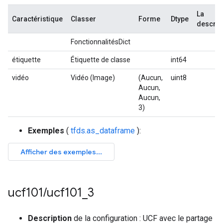
La
Caractéristique
Classer
Forme
Dtype
descrip
FonctionnalitésDict
étiquette
Étiquette de classe
int64
vidéo
Vidéo (Image)
(Aucun,
uint8
Aucun,
Aucun,
3)
Exemples
(
tfds.as_dataframe
):
ucf101
/
ucf101
_
3
Description
de la configuration : UCF avec le partage