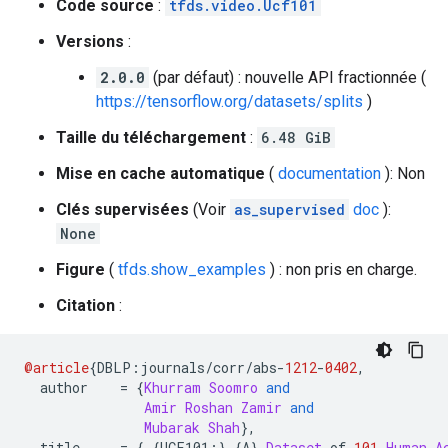
Code source
:
tfds.video.Ucf101
Versions
:
2.0.0
(par défaut) : nouvelle API fractionnée (
https://tensorflow.org/datasets/splits
)
Taille du téléchargement
:
6.48 GiB
Mise en cache automatique
(
documentation
): Non
Clés supervisées
(Voir
as_supervised
doc
):
None
Figure
(
tfds.show_examples
) : non pris en charge.
Citation
:
@article
{
DBLP
:
journals
/
corr
/
abs
-
1212
-
0402
,
  author    
=
{
Khurram
Soomro
and
Amir
Roshan
Zamir
and
Mubarak
Shah
},
  title     
=
{
{
UCF101
:}
{
A
}
Dataset
 of 
101
Human
A