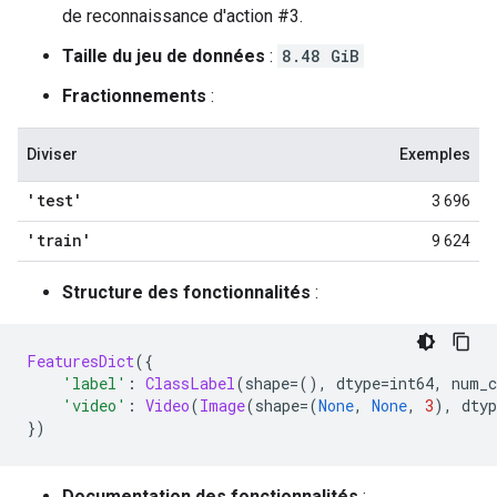
de reconnaissance d'action #3.
Taille du jeu de données
:
8.48 GiB
Fractionnements
:
Diviser
Exemples
'test'
3 696
'train'
9 624
Structure des fonctionnalités
:
FeaturesDict
({
'label'
:
ClassLabel
(
shape
=(),
 dtype
=
int64
,
 num_c
'video'
:
Video
(
Image
(
shape
=(
None
,
None
,
3
),
 dtyp
})
Documentation des fonctionnalités
: