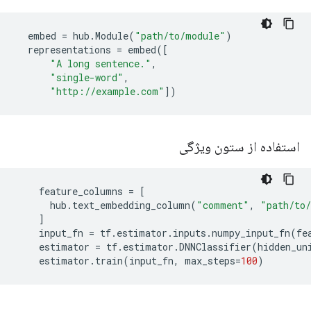
embed
=
hub
.
Module
(
"path/to/module"
)
representations
=
embed
([
"A long sentence."
,
"single-word"
,
"http://example.com"
])
استفاده از ستون ویژگی
feature_columns
=
[
hub
.
text_embedding_column
(
"comment"
,
"path/to
]
input_fn
=
tf
.
estimator
.
inputs
.
numpy_input_fn
(
fe
estimator
=
tf
.
estimator
.
DNNClassifier
(
hidden_un
estimator
.
train
(
input_fn
,
max_steps
=
100
)