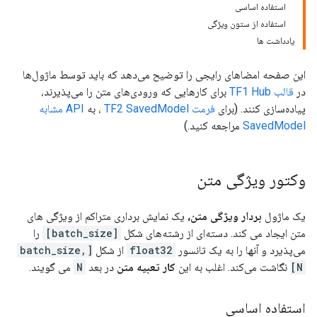
استفاده اساسی
استفاده از ستون ویژگی
یادداشت ها
این صفحه امضاهای رایجی را توضیح می‌دهد که باید توسط ماژول‌ها
در
قالب TF1 Hub
برای کارهایی که ورودی‌های متن را می‌پذیرند،
پیاده‌سازی کنند. (برای
فرمت TF2 SavedModel
، به
API مشابه
SavedModel
مراجعه کنید.)
وکتور ویژگی متن
یک ماژول
بردار ویژگی متن،
یک نمایش برداری متراکم از ویژگی های
متن ایجاد می کند. دسته‌ای از رشته‌های شکل
[batch_size]
را
می‌پذیرد و آنها را به یک تانسور
float32
از شکل
[batch_size,
N]
نگاشت می‌کند. اغلب به این
کار تعبیه متن
در بعد
N
می گویند.
استفاده اساسی