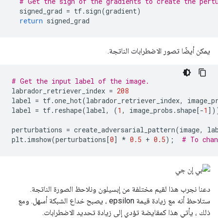
# Get the sign of the gradients to create the pert
  signed_grad 
=
 tf
.
sign
(
gradient
)
return
 signed_grad
يمكن أيضًا تصور الاضطرابات الناتجة.
# Get the input label of the image.
labrador_retriever_index 
=
208
label 
=
 tf
.
one_hot
(
labrador_retriever_index
,
 image_p
label 
=
 tf
.
reshape
(
label
,
(
1
,
 image_probs
.
shape
[-
1
])
perturbations 
=
 create_adversarial_pattern
(
image
,
 la
plt
.
imshow
(
perturbations
[
0
]
*
0.5
+
0.5
);
# To chan
دعنا نجرب هذا لقيم مختلفة من إبسيلون ونلاحظ الصورة الناتجة.
ستلاحظ أنه مع زيادة قيمة epsilon ، يصبح خداع الشبكة أسهل. ومع
ذلك ، يأتي هذا كمقايضة تؤدي إلى زيادة تحديد الاضطرابات.