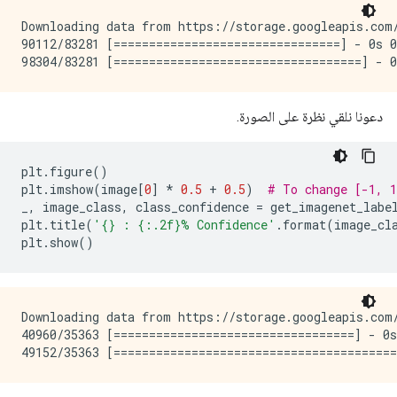
Downloading data from https://storage.googleapis.com
90112/83281 [================================] - 0s 0
دعونا نلقي نظرة على الصورة.
plt
.
figure
()
plt
.
imshow
(
image
[
0
]
*
0.5
+
0.5
)
# To change [-1, 1
_
,
 image_class
,
 class_confidence 
=
 get_imagenet_labe
plt
.
title
(
'{} : {:.2f}% Confidence'
.
format
(
image_cl
plt
.
show
()
Downloading data from https://storage.googleapis.com/
40960/35363 [==================================] - 0s