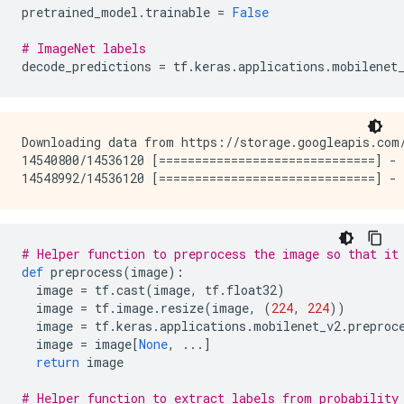
pretrained_model
.
trainable 
=
False
# ImageNet labels
decode_predictions 
=
 tf
.
keras
.
applications
.
mobilenet
Downloading data from https://storage.googleapis.com/
14540800/14536120 [==============================] - 
# Helper function to preprocess the image so that it
def
 preprocess
(
image
):
  image 
=
 tf
.
cast
(
image
,
 tf
.
float32
)
  image 
=
 tf
.
image
.
resize
(
image
,
(
224
,
224
))
  image 
=
 tf
.
keras
.
applications
.
mobilenet_v2
.
preproc
  image 
=
 image
[
None
,
...]
return
 image
# Helper function to extract labels from probability