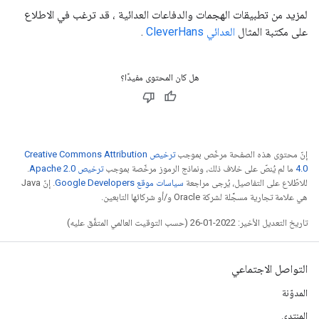
لمزيد من تطبيقات الهجمات والدفاعات العدائية ، قد ترغب في الاطلاع
على مكتبة المثال
العدائي CleverHans
.
هل كان المحتوى مفيدًا؟
إنّ محتوى هذه الصفحة مرخّص بموجب
ترخيص Creative Commons Attribution
4.0‏
ما لم يُنصّ على خلاف ذلك، ونماذج الرموز مرخّصة بموجب
ترخيص Apache 2.0‏
.
للاطّلاع على التفاصيل، يُرجى مراجعة
سياسات موقع Google Developers‏
. إنّ Java
هي علامة تجارية مسجَّلة لشركة Oracle و/أو شركائها التابعين.
تاريخ التعديل الأخير: 2022-01-26 (حسب التوقيت العالمي المتفَّق عليه)
التواصل الاجتماعي
المدوّنة
المنتدى