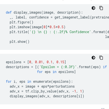
def
 display_images
(
image
,
 description
):
  _
,
 label
,
 confidence 
=
 get_imagenet_label
(
pretrain
  plt
.
figure
()
  plt
.
imshow
(
image
[
0
]*
0.5
+
0.5
)
  plt
.
title
(
'{} \n {} : {:.2f}% Confidence'
.
format
(
                                                   la
  plt
.
show
()
epsilons 
=
[
0
,
0.01
,
0.1
,
0.15
]
descriptions 
=
[(
'Epsilon = {:0.3f}'
.
format
(
eps
)
if
 
for
 eps 
in
 epsilons
]
for
 i
,
 eps 
in
 enumerate
(
epsilons
):
  adv_x 
=
 image 
+
 eps
*
perturbations
  adv_x 
=
 tf
.
clip_by_value
(
adv_x
,
-
1
,
1
)
  display_images
(
adv_x
,
 descriptions
[
i
])