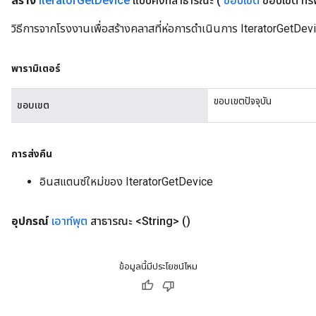
สร้าง
Iterator
Get
Device
แบบคงที่สาธารณะ
(
ขอบเขต
ขอบเขต ทร
วิธีการจากโรงงานเพื่อสร้างคลาสที่ห่อการดำเนินการ IteratorGetDevi
พารามิเตอร์
ขอบเขตปัจจุบัน
ขอบเขต
การส่งคืน
อินสแตนซ์ใหม่ของ IteratorGetDevice
อุปกรณ์
เอาท์พุต
สาธารณะ <String>
()
ข้อมูลนี้มีประโยชน์ไหม