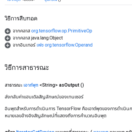
ters
arameters
วิธีการสืบทอด
meters
rs
จากคลาส
org.tensorflow.op.PrimitiveOp
tDescentParameters
จากคลาส java.lang.Object
จากอินเทอร์
เฟซ org.tensorflow.Operand
วิธีการสาธารณะ
สาธารณะ
เอาท์พุท
<String>
as
Output
()
ส่งกลับค่าแฮนเดิลสัญลักษณ์ของเทนเซอร์
อินพุตสำหรับการดำเนินการ TensorFlow คือเอาต์พุตของการดำเนินการ T
หมายเลขอ้างอิงสัญลักษณ์ที่แสดงถึงการคำนวณอินพุต