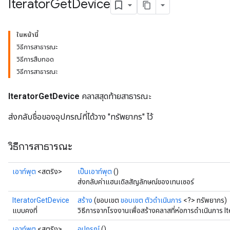
Iterator
Get
Device
ในหน้านี้
วิธีการสาธารณะ
วิธีการสืบทอด
วิธีการสาธารณะ
IteratorGetDevice
คลาสสุดท้ายสาธารณะ
ส่งกลับชื่อของอุปกรณ์ที่ได้วาง "ทรัพยากร" ไว้
วิธีการสาธารณะ
rs
mParameters
เอาท์พุต
<สตริง>
เป็นเอาท์พุต
()
rs
ส่งกลับค่าแฮนเดิลสัญลักษณ์ของเทนเซอร์
Parameters
IteratorGetDevice
สร้าง
(ขอบเขต
ขอบเขต
ตัวดำเนินการ
<?> ทรัพยากร)
แบบคงที่
วิธีการจากโรงงานเพื่อสร้างคลาสที่ห่อการดำเนินการ I
rParameters
เอาท์พุต
<สตริง>
อุปกรณ์
()
Parameters