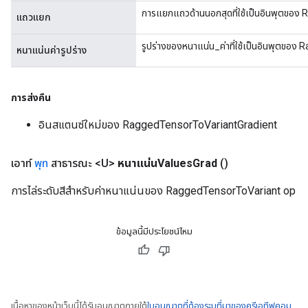
การแยกแถวด้านนอกสุดที่ใช้เป็นอินพุตขอ
แถวแยก
m
รูปร่างของหนาแน่น_ค่าที่ใช้เป็นอินพุตขอ
หนาแน่นค่ารูปร่าง
rs
การส่งคืน
eters
ntumParameters
อินสแตนซ์ใหม่ของ RaggedTensorToVariantGradient
ters
ropParameters
เอาท์
พุท
สาธารณะ <U>
หนาแน่นValues
Grad
()
s
atorParameters
การไล่ระดับสีสำหรับค่าหนาแน่นของ RaggedTensorToVariant op
ghtParameters
meters
ข้อมูลนี้มีประโยชน์ไหม
adParameters
rameters
eters
ientDescentParameters
เนื้อหาของหน้าเว็บนี้ได้รับอนุญาตภายใต้
ใบอนุญาตที่ต้องระบุที่มาของครีเอทีฟคอม