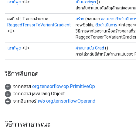
เอาท์พุต
<U>
เป็นเอาท์พุต
()
ส่งกลับค่าแฮนเดิลสัญลักษณ์ของเทน
คงที่ <U, T ขยายจำนวน>
สร้าง
(ขอบเขต
ขอบเขต
ตัวดำเนินกา
RaggedTensorToVariantGradient
rowSplits,
ตัวดำเนินการ
<Integer>
<U>
วิธีการจากโรงงานเพื่อสร้างคลาสที่
RaggedTensorToVariantGradient
เอาท์พุต
<U>
ค่าหนาแน่น Grad
()
การไล่ระดับสีสำหรับค่าหนาแน่นข
วิธีการสืบทอด
จากคลาส
org.tensorflow.op.PrimitiveOp
จากคลาส java.lang.Object
จากอินเทอร์
เฟซ org.tensorflow.Operand
วิธีการสาธารณะ