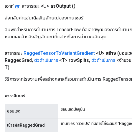
เอาท์
พุท
สาธารณะ <U>
as
Output
()
ส่งกลับค่าแฮนเดิลสัญลักษณ์ของเทนเซอร์
อินพุตสำหรับการดำเนินการ TensorFlow คือเอาต์พุตของการดำเนินการ T
หมายเลขอ้างอิงสัญลักษณ์ที่แสดงถึงการคำนวณอินพุต
สาธารณะ
Ragged
Tensor
To
Variant
Gradient
<U>
สร้าง
(ขอบเ
Ragged
Grad
,
ตัวดำเนินการ
<T> row
Splits
,
ตัวดำเนินการ
<จำนวนเ
T)
วิธีการจากโรงงานเพื่อสร้างคลาสที่รวมการดำเนินการ RaggedTensor
พารามิเตอร์
ขอบเขตปัจจุบัน
ขอบเขต
เทนเซอร์ "ตัวแปร" ที่มีการไล่ระดับสี "Ragge
เข้ารหัสRaggedGrad