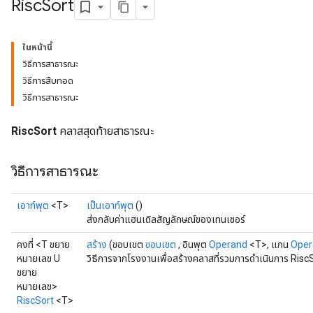
Risc
Sort
ในหน้านี้
วิธีการสาธารณะ
วิธีการสืบทอด
วิธีการสาธารณะ
RiscSort
คลาสสุดท้ายสาธารณะ
วิธีการสาธารณะ
เอาท์พุต
<T>
เป็นเอาท์พุต
()
ส่งกลับค่าแฮนเดิลสัญลักษณ์ของเทนเซอร์
คงที่ <T ขยาย
สร้าง
(ขอบเขต
ขอบเขต
, อินพุต
Operand
<T>, แกน
Oper
หมายเลข U
วิธีการจากโรงงานเพื่อสร้างคลาสที่รวมการดำเนินการ RiscS
ขยาย
หมายเลข>
RiscSort
<T>