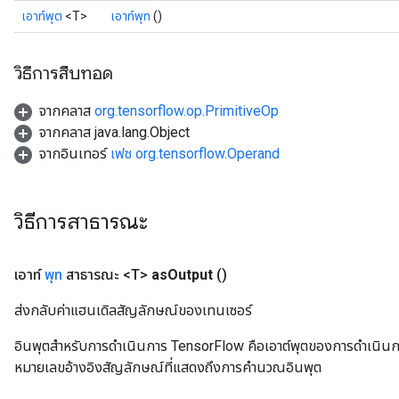
เอาท์พุต
<T>
เอาท์พุท
()
วิธีการสืบทอด
จากคลาส
org.tensorflow.op.PrimitiveOp
จากคลาส java.lang.Object
จากอินเทอร์
เฟซ org.tensorflow.Operand
วิธีการสาธารณะ
เอาท์
พุท
สาธารณะ <T>
as
Output
()
ส่งกลับค่าแฮนเดิลสัญลักษณ์ของเทนเซอร์
อินพุตสำหรับการดำเนินการ TensorFlow คือเอาต์พุตของการดำเนินการ T
หมายเลขอ้างอิงสัญลักษณ์ที่แสดงถึงการคำนวณอินพุต