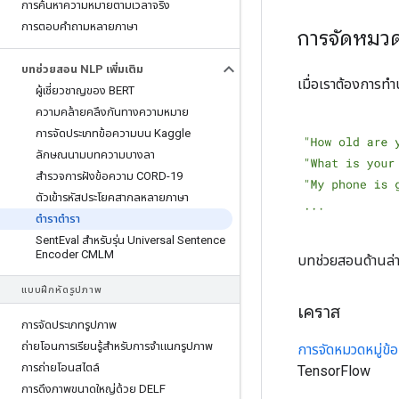
การค้นหาความหมายตามเวลาจริง
การตอบคำถามหลายภาษา
การจัดหมวด
บทช่วยสอน NLP เพิ่มเติม
เมื่อเราต้องการท
ผู้เชี่ยวชาญของ BERT
ความคล้ายคลึงกันทางความหมาย
การจัดประเภทข้อความบน Kaggle
ลักษณนามบทความบางลา
สำรวจการฝังข้อความ CORD-19
ตัวเข้ารหัสประโยคสากลหลายภาษา
ตำราตำรา
Sent
Eval สำหรับรุ่น Universal Sentence
Encoder CMLM
บทช่วยสอนด้านล่า
แบบฝึกหัดรูปภาพ
เคราส
การจัดประเภทรูปภาพ
ถ่ายโอนการเรียนรู้สำหรับการจำแนกรูปภาพ
การจัดหมวดหมู่ข้
การถ่ายโอนสไตล์
TensorFlow
การดึงภาพขนาดใหญ่ด้วย DELF