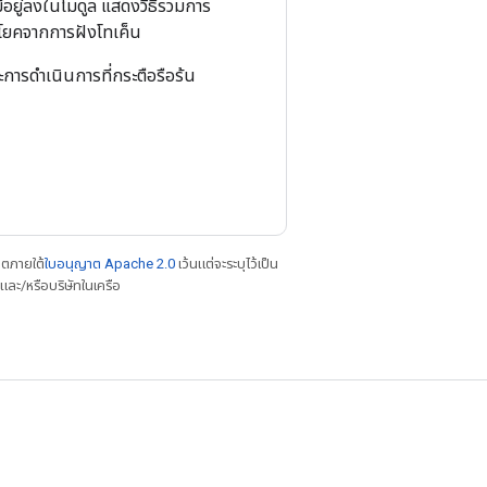
มีอยู่ลงในโมดูล แสดงวิธีรวมการ
ะโยคจากการฝังโทเค็น
ะการดำเนินการที่กระตือรือร้น
าตภายใต้
ใบอนุญาต Apache 2.0
เว้นแต่จะระบุไว้เป็น
ละ/หรือบริษัทในเครือ