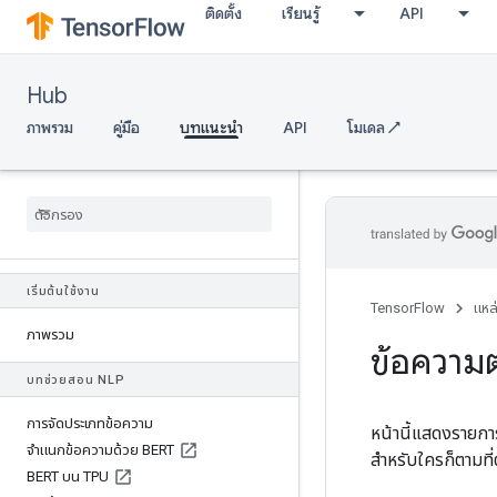
ติดตั้ง
เรียนรู้
API
Hub
ภาพรวม
คู่มือ
บทแนะนำ
API
โมเดล ↗
เริ่มต้นใช้งาน
TensorFlow
แหล
ภาพรวม
ข้อความ
บทช่วยสอน NLP
การจัดประเภทข้อความ
หน้านี้แสดงรายกา
จำแนกข้อความด้วย BERT
สำหรับใครก็ตามที่
BERT บน TPU