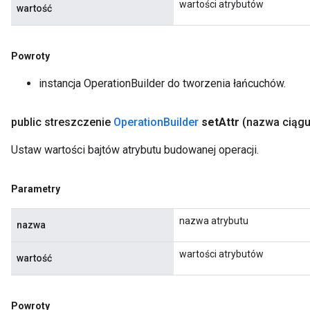
wartości atrybutów
wartość
Powroty
instancja OperationBuilder do tworzenia łańcuchów.
public streszczenie
Operation
Builder
set
Attr
(nazwa ciąg
Ustaw wartości bajtów atrybutu budowanej operacji.
Parametry
nazwa atrybutu
nazwa
wartości atrybutów
wartość
Powroty