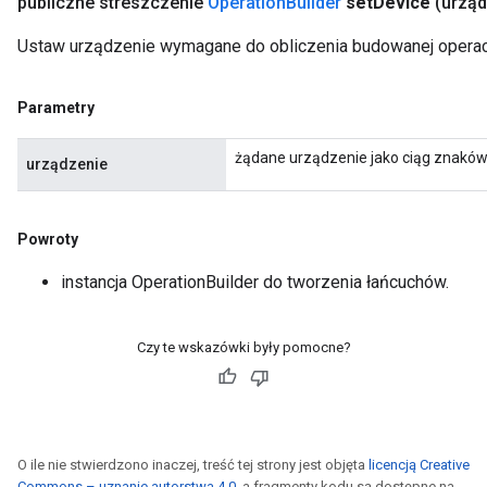
publiczne streszczenie
Operation
Builder
set
Device
(urząd
Ustaw urządzenie wymagane do obliczenia budowanej operacj
Parametry
żądane urządzenie jako ciąg znakó
urządzenie
Powroty
instancja OperationBuilder do tworzenia łańcuchów.
Czy te wskazówki były pomocne?
O ile nie stwierdzono inaczej, treść tej strony jest objęta
licencją Creative
Commons – uznanie autorstwa 4.0
, a fragmenty kodu są dostępne na