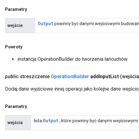
Parametry
Output
powinny być danymi wejściowymi budowanej
wejście
Powroty
instancja OperationBuilder do tworzenia łańcuchów.
public streszczenie
Operation
Builder
add
Input
List
(wejści
Dodaj dane wyjściowe innej operacji jako kolejne dane wejści
Parametry
Output
lista
, które powinny być danymi wejściowymi 
wejścia