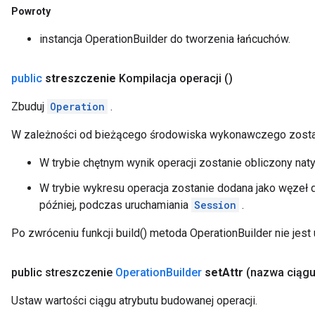
Powroty
instancja OperationBuilder do tworzenia łańcuchów.
public
streszczenie
Kompilacja operacji
()
Zbuduj
Operation
.
W zależności od bieżącego środowiska wykonawczego zostan
W trybie chętnym wynik operacji zostanie obliczony nat
W trybie wykresu operacja zostanie dodana jako węzeł 
później, podczas uruchamiania
Session
.
Po zwróceniu funkcji build() metoda OperationBuilder nie jest
public streszczenie
Operation
Builder
set
Attr
(nazwa ciąg
Ustaw wartości ciągu atrybutu budowanej operacji.