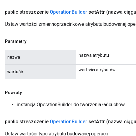
public streszczenie
Operation
Builder
set
Attr
(nazwa ciąg
Ustaw wartości zmiennoprzecinkowe atrybutu budowanej oper
Parametry
nazwa atrybutu
nazwa
wartości atrybutów
wartość
Powroty
instancja OperationBuilder do tworzenia łańcuchów.
public streszczenie
Operation
Builder
set
Attr
(nazwa ciąg
Ustaw wartości typu atrybutu budowanej operacji.