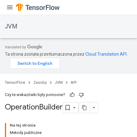
JVM
Ta strona została przetłumaczona przez
Cloud Translation API
.
TensorFlow
Zasoby
JVM
API
Czy te wskazówki były pomocne?
Operation
Builder
Na tej stronie
Metody publiczne