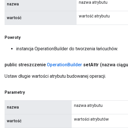
nazwa atrybutu
nazwa
wartość atrybutu
wartość
Powroty
instancja OperationBuilder do tworzenia łańcuchów.
public streszczenie
Operation
Builder
set
Attr
(nazwa ciąg
Ustaw długie wartości atrybutu budowanej operacji.
Parametry
nazwa atrybutu
nazwa
wartości atrybutów
wartość