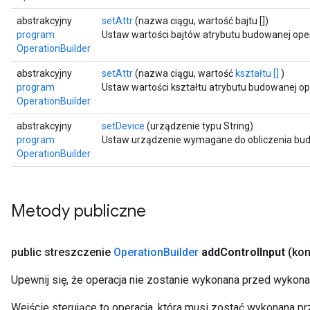
abstrakcyjny
setAttr
(nazwa ciągu, wartość bajtu [])
program
Ustaw wartości bajtów atrybutu budowanej oper
OperationBuilder
abstrakcyjny
setAttr
(nazwa ciągu, wartość
kształtu []
)
program
Ustaw wartości kształtu atrybutu budowanej ope
OperationBuilder
abstrakcyjny
setDevice
(urządzenie typu String)
program
Ustaw urządzenie wymagane do obliczenia bud
OperationBuilder
Metody publiczne
public streszczenie
Operation
Builder
add
Control
Input
(kon
Upewnij się, że operacja nie zostanie wykonana przed wykonan
Wejście sterujące to operacja, która musi zostać wykonana p