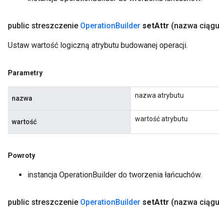
public streszczenie
Operation
Builder
set
Attr
(nazwa ciąg
Ustaw wartość logiczną atrybutu budowanej operacji.
Parametry
nazwa atrybutu
nazwa
wartość atrybutu
wartość
Powroty
instancja OperationBuilder do tworzenia łańcuchów.
public streszczenie
Operation
Builder
set
Attr
(nazwa ciąg