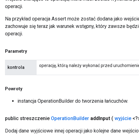
operacji.
Na przykład operacja Assert może zostać dodana jako wejście s
zachowuje się teraz jak warunek wstępny, który zawsze będ
operacji.
Parametry
operację, którą należy wykonać przed uruchomienie
kontrola
Powroty
instancja OperationBuilder do tworzenia łańcuchów.
public streszczenie
Operation
Builder
add
Input
(
wyjście
<?>
Dodaj dane wyjściowe innej operacji jako kolejne dane wejści