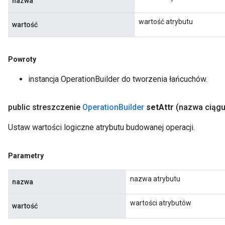
nazwa
wartość atrybutu
wartość
Powroty
instancja OperationBuilder do tworzenia łańcuchów.
public streszczenie
Operation
Builder
set
Attr
(nazwa ciąg
Ustaw wartości logiczne atrybutu budowanej operacji.
Parametry
nazwa atrybutu
nazwa
wartości atrybutów
wartość