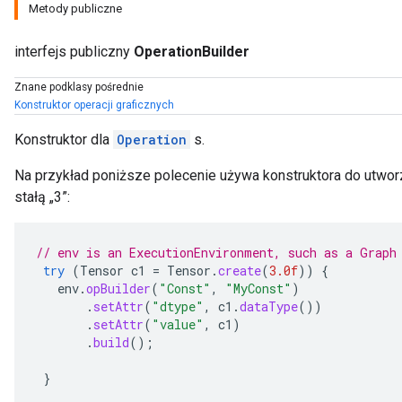
Metody publiczne
interfejs publiczny
OperationBuilder
Znane podklasy pośrednie
Konstruktor operacji graficznych
Konstruktor dla
Operation
s.
Na przykład poniższe polecenie używa konstruktora do utworze
stałą „3”:
// env is an ExecutionEnvironment, such as a Graph
try
(
Tensor
c1
=
Tensor
.
create
(
3.0f
))
{
env
.
opBuilder
(
"Const"
,
"MyConst"
)
.
setAttr
(
"dtype"
,
c1
.
dataType
())
.
setAttr
(
"value"
,
c1
)
.
build
();
ions
}