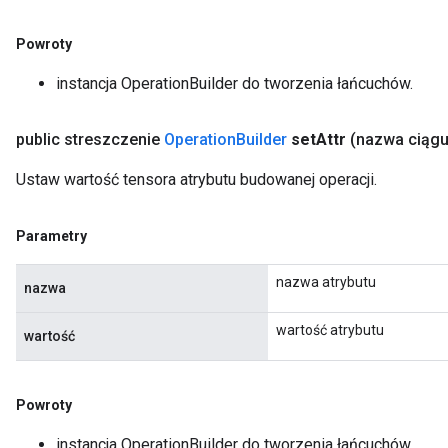
Powroty
instancja OperationBuilder do tworzenia łańcuchów.
public streszczenie
Operation
Builder
set
Attr
(nazwa ciąg
Ustaw wartość tensora atrybutu budowanej operacji.
Parametry
nazwa atrybutu
nazwa
wartość atrybutu
wartość
Powroty
instancja OperationBuilder do tworzenia łańcuchów.