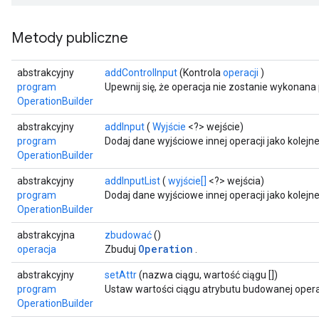
Metody publiczne
abstrakcyjny
addControlInput
(Kontrola
operacji
)
program
Upewnij się, że operacja nie zostanie wykonana
OperationBuilder
abstrakcyjny
addInput
(
Wyjście
<?> wejście)
program
Dodaj dane wyjściowe innej operacji jako kolej
OperationBuilder
abstrakcyjny
addInputList
(
wyjście[]
<?> wejścia)
program
Dodaj dane wyjściowe innej operacji jako kolej
OperationBuilder
r
abstrakcyjna
zbudować
()
Operation
operacja
Zbuduj
.
abstrakcyjny
setAttr
(nazwa ciągu, wartość ciągu [])
program
Ustaw wartości ciągu atrybutu budowanej operac
OperationBuilder