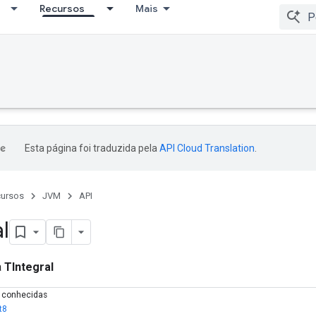
Recursos
Mais
Esta página foi traduzida pela
API Cloud Translation
.
ursos
JVM
API
l
a
TIntegral
s conhecidas
t8