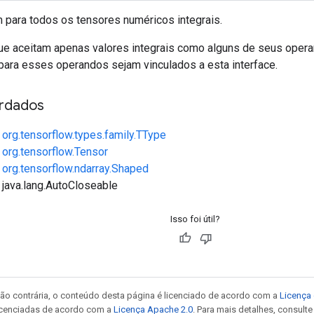
 para todos os tensores numéricos integrais.
ue aceitam apenas valores integrais como alguns de seus ope
 para esses operandos sejam vinculados a esta interface.
rdados
e
org.tensorflow.types.family.TType
e
org.tensorflow.Tensor
e
org.tensorflow.ndarray.Shaped
 java.lang.AutoCloseable
Isso foi útil?
ão contrária, o conteúdo desta página é licenciado de acordo com a
Licença 
icenciadas de acordo com a
Licença Apache 2.0
. Para mais detalhes, consult