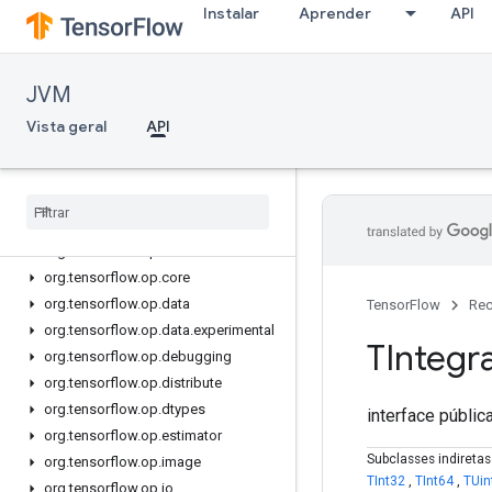
Instalar
Aprender
API
org.tensorflow.ndarray.impl.dense
org.tensorflow.ndarray.impl.dimension
org.tensorflow.ndarray.impl.sequence
JVM
org.tensorflow.ndarray.index
org.tensorflow.op
Vista geral
API
org.tensorflow.op.annotation
org
.
tensorflow
.
op
.
audio
org
.
tensorflow
.
op
.
bitwise
org
.
tensorflow
.
op
.
cluster
org
.
tensorflow
.
op
.
collective
org
.
tensorflow
.
op
.
core
org
.
tensorflow
.
op
.
data
TensorFlow
Rec
org
.
tensorflow
.
op
.
data
.
experimental
TIntegra
org
.
tensorflow
.
op
.
debugging
org
.
tensorflow
.
op
.
distribute
org
.
tensorflow
.
op
.
dtypes
interface públic
org
.
tensorflow
.
op
.
estimator
Subclasses indireta
org
.
tensorflow
.
op
.
image
TInt32
,
TInt64
,
TUin
org
.
tensorflow
.
op
.
io