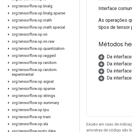
org
.
tensorflow
.
op
.
linalg
Interface comum
org
.
tensorflow
.
op
.
linalg
.
sparse
As operações q
org
.
tensorflow
.
op
.
math
tipos de tensor
org
.
tensorflow
.
op
.
math
.
special
org
.
tensorflow
.
op
.
nn
org
.
tensorflow
.
op
.
nn
.
raw
Métodos he
org
.
tensorflow
.
op
.
quantization
org
.
tensorflow
.
op
.
ragged
Da interfac
org
.
tensorflow
.
op
.
random
Da interfac
org
.
tensorflow
.
op
.
random
.
Da interfac
experimental
Da interface
org
.
tensorflow
.
op
.
signal
org
.
tensorflow
.
op
.
sparse
org
.
tensorflow
.
op
.
strings
org
.
tensorflow
.
op
.
summary
org
.
tensorflow
.
op
.
tpu
org
.
tensorflow
.
op
.
train
org
.
tensorflow
.
op
.
xla
Exceto em caso de indicaç
amostras de código são l
org
.
tensorflow
.
proto
.
data
.