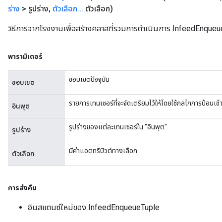
ร่าง
> รูปร่าง
,
ตัวเลือก
.
.
.
ตัวเลือก)
tDescentParameters
วิธีการจากโรงงานเพื่อสร้างคลาสที่รวมการดำเนินการ InfeedEnqueu
พารามิเตอร์
ขอบเขตปัจจุบัน
ขอบเขต
รายการเทนเซอร์ที่จะจัดเตรียมไว้ให้โดยใช้กลไกการป้อนเข้
อินพุต
รูปร่างของแต่ละเทนเซอร์ใน "อินพุต"
รูปร่าง
มีค่าแอตทริบิวต์ทางเลือก
ตัวเลือก
การส่งคืน
อินสแตนซ์ใหม่ของ InfeedEnqueueTuple