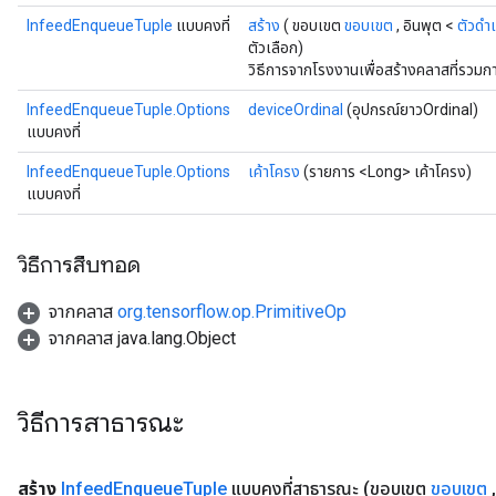
InfeedEnqueueTuple
แบบคงที่
สร้าง
( ขอบเขต
ขอบเขต
, อินพุต <
ตัวดำ
ตัวเลือก)
วิธีการจากโรงงานเพื่อสร้างคลาสที่รวม
InfeedEnqueueTuple.Options
deviceOrdinal
(อุปกรณ์ยาวOrdinal)
แบบคงที่
InfeedEnqueueTuple.Options
เค้าโครง
(รายการ <Long> เค้าโครง)
แบบคงที่
rs
mParameters
วิธีการสืบทอด
rs
Parameters
จากคลาส
org.tensorflow.op.PrimitiveOp
จากคลาส java.lang.Object
rParameters
Parameters
ters
วิธีการสาธารณะ
arameters
meters
สร้าง
Infeed
Enqueue
Tuple
แบบคงที่สาธารณะ
(ขอบเขต
ขอบเขต
,
rs