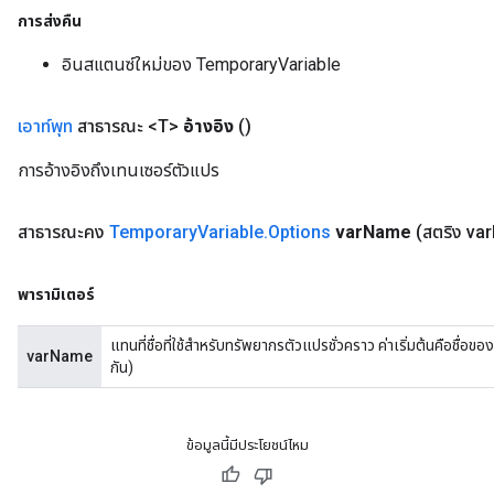
การส่งคืน
อินสแตนซ์ใหม่ของ TemporaryVariable
เอาท์พุท
สาธารณะ <T>
อ้างอิง
()
การอ้างอิงถึงเทนเซอร์ตัวแปร
สาธารณะคง
Temporary
Variable
.
Options
var
Name
(สตริง var
พารามิเตอร์
แทนที่ชื่อที่ใช้สำหรับทรัพยากรตัวแปรชั่วคราว ค่าเริ่มต้นคือชื่อข
varName
กัน)
ข้อมูลนี้มีประโยชน์ไหม