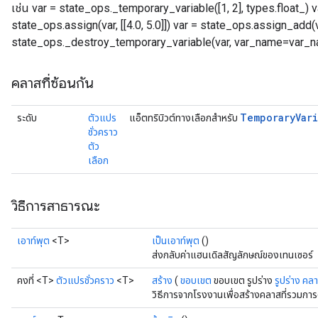
เช่น var = state_ops._temporary_variable([1, 2], types.float_)
state_ops.assign(var, [[4.0, 5.0]]) var = state_ops.assign_add(var,
state_ops._destroy_temporary_variable(var, var_name=var_
คลาสที่ซ้อนกัน
Temporary
Var
ระดับ
ตัวแปร
แอ็ตทริบิวต์ทางเลือกสำหรับ
ชั่วคราว
ตัว
เลือก
วิธีการสาธารณะ
เอาท์พุต
<T>
เป็นเอาท์พุต
()
ส่งกลับค่าแฮนเดิลสัญลักษณ์ของเทนเซอร์
คงที่ <T>
ตัวแปรชั่วคราว
<T>
สร้าง
(
ขอบเขต
ขอบเขต รูปร่าง
รูปร่าง คล
วิธีการจากโรงงานเพื่อสร้างคลาสที่รวมกา