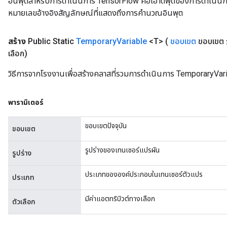
อินพุตสำหรับการดำเนินการ TensorFlow คือเอาต์พุตของการดำเนินการ T
หมายเลขอ้างอิงสัญลักษณ์ที่แสดงถึงการคำนวณอินพุต
สร้าง
Public Static
Temporary
Variable
<T>
(
ขอบเขต
ขอบเขต ร
เลือก)
วิธีการจากโรงงานเพื่อสร้างคลาสที่รวมการดำเนินการ TemporaryVari
พารามิเตอร์
ขอบเขตปัจจุบัน
ขอบเขต
รูปร่างของเทนเซอร์แปรผัน
รูปร่าง
ประเภทขององค์ประกอบในเทนเซอร์ตัวแปร
ประเภท
มีค่าแอตทริบิวต์ทางเลือก
ตัวเลือก