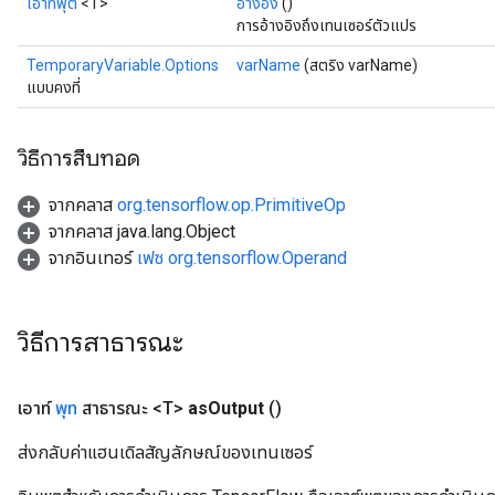
เอาท์พุต
<T>
อ้างอิง
()
การอ้างอิงถึงเทนเซอร์ตัวแปร
TemporaryVariable.Options
varName
(สตริง varName)
แบบคงที่
วิธีการสืบทอด
จากคลาส
org.tensorflow.op.PrimitiveOp
จากคลาส java.lang.Object
จากอินเทอร์
เฟซ org.tensorflow.Operand
วิธีการสาธารณะ
เอาท์
พุท
สาธารณะ <T>
as
Output
()
ส่งกลับค่าแฮนเดิลสัญลักษณ์ของเทนเซอร์