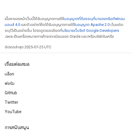
เนื้อหาของหน้าเว็บนี้ได้รับอนุญาตภายใต้
ใบอนุญาตที่ต้องระบุที่มาของครีเอทีฟคอม
มอนส์ 4.0
และตัวอย่างโค้ดได้รับอนุญาตภายใต้
ใบอนุญาต Apache 2.0
เว้นแต่จะ
ระบุไว้เป็นอย่างอื่น โปรดดูรายละเอียดที่
นโยบายเว็บไซต์ Google Developers
Java เป็นเครื่องหมายการค้าจดทะเบียนของ Oracle และ/หรือบริษัทในเครือ
อัปเดตล่าสุด 2025-07-25 UTC
เชื่อมต่อเสมอ
บล็อก
ฟอรัม
GitHub
Twitter
YouTube
radAndCsrInput
gradMomentumAndCsrInput
AndCsrInput
การสนับสนุน