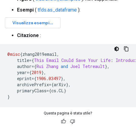
Esempi
(
tfds.as_dataframe
):
Citazione
:
@misc
{
zhang2019email
,
    title
={
This
Email
Could
Save
Your
Life
:
Introduc
    author
={
Rui
Zhang
and
Joel
Tetreault
},
    year
={
2019
},
    eprint
={
1906.03497
},
    archivePrefix
={
arXiv
},
    primaryClass
={
cs
.
CL
}
}
Questa pagina è stata utile?