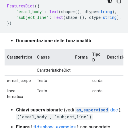
FeaturesDict
({
'email_body'
:
Text
(
shape
=(),
 dtype
=
string
),
'subject_line'
:
Text
(
shape
=(),
 dtype
=
string
),
})
Documentazione delle funzionalità
:
Tipo
Caratteristica
Classe
Forma
Descrizion
D
CaratteristicheDict
e-mail_corpo
Testo
corda
linea
Testo
corda
tematica
Chiavi supervisionate
(vedi
as_supervised
doc
):
('email_body', 'subject_line')
Figura
(
tfds.show_examples
): non supportato.