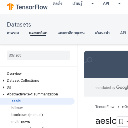
ติดตั้ง
เรียนรู้
API
Datasets
ภาพรวม
แคตตาล็อก
แคตตาล็อกชุมชน
คำแนะนำ
API
Overview
Dataset Collections
3d
Abstractive text summarization
aeslc
TensorFlow
ทรั
billsum
booksum (manual)
aeslc
multi
_
news