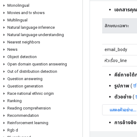
Monolingual
เอกสารคุณ
Movies and tv shows
Multilingual
ลักษณะเฉพาะ
Natural language inference
Natural language understanding
Nearest neighbors
email_body
News
Object detection
หัวเรื่อง_line
Open domain question answering
Out of distribution detection
คีย์ภายใต้
Question answering
รูปภาพ
(
t
Question generation
Race national ethnic origin
ตัวอย่าง
(
Ranking
Reading comprehension
Recommendation
การอ้างอิง
Reinforcement learning
Rgb d