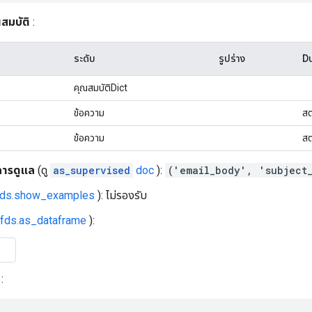
สมบัติ
:
ระดับ
รูปร่าง
D
คุณสมบัติDict
ข้อความ
สต
ข้อความ
สต
การดูแล
(ดู
as_supervised
doc
):
('email_body', 'subject
fds.show_examples
): ไม่รองรับ
tfds.as_dataframe
):
: