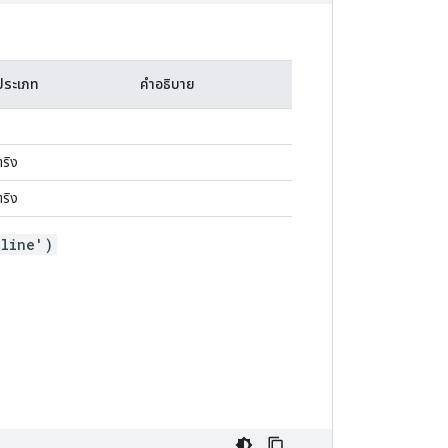
ประเภท
คำอธิบาย
ริง
ริง
_line')