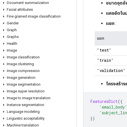
ขนาดชุดข้
Document summarization
Facial attributes
แคชอัตโนมั
Fine grained image classification
แยก
:
Gender
Graph
Graphs
แยก
Health
'test'
Image
Image classification
'train'
Image clustering
'validation'
Image compression
Image generation
โครงสร้าง
Image segmentation
Image super resolution
Image to image translation
FeaturesDict
({
Instance segmentation
'email_body
Language modeling
'subject_li
})
Linguistic acceptability
Machine translation