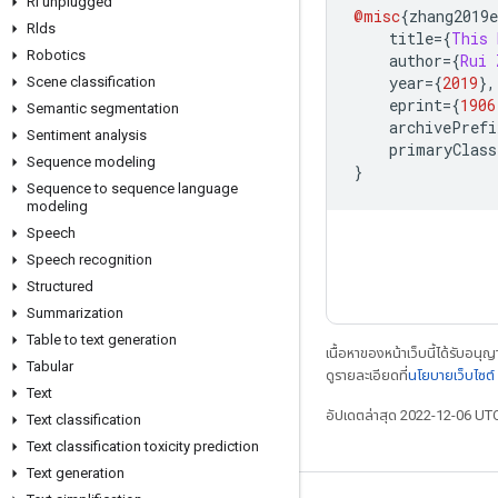
Rl unplugged
@misc
{
zhang2019
Rlds
    title
={
This
Robotics
    author
={
Rui
    year
={
2019
},
Scene classification
    eprint
={
1906
Semantic segmentation
    archivePrefi
Sentiment analysis
    primaryClass
Sequence modeling
}
Sequence to sequence language
modeling
Speech
Speech recognition
Structured
Summarization
Table to text generation
เนื้อหาของหน้าเว็บนี้ได้รับอนุ
Tabular
ดูรายละเอียดที่
นโยบายเว็บไซต
Text
อัปเดตล่าสุด 2022-12-06 UT
Text classification
Text classification toxicity prediction
Text generation