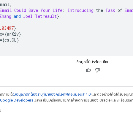
email
,
Email
Could
Save
Your
Life
:
Introducing
 the 
Task
 of 
Ema
Zhang
and
Joel
Tetreault
},
.03497
},
x
={
arXiv
},
={
cs
.
CL
}
ข้อมูลนี้มีประโยชน์ไหม
ญาตภายใต้
ใบอนุญาตที่ต้องระบุที่มาของครีเอทีฟคอมมอนส์ 4.0
และตัวอย่างโค้ดได้รับอนุญ
์ Google Developers
Java เป็นเครื่องหมายการค้าจดทะเบียนของ Oracle และ/หรือบริษัท
C