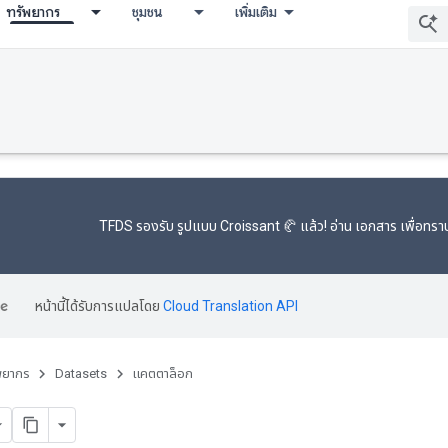
ทรัพยากร
ชุมชน
เพิ่มเติม
TFDS รองรับ
รูปแบบ Croissant 🥐
แล้ว! อ่าน
เอกสาร
เพื่อทราบ
หน้านี้ได้รับการแปลโดย
Cloud Translation API
พยากร
Datasets
แคตตาล็อก