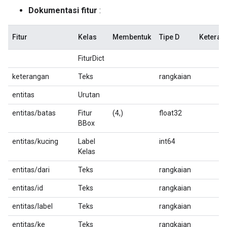
Dokumentasi fitur
:
Fitur
Kelas
Membentuk
Tipe D
Keteran
FiturDict
keterangan
Teks
rangkaian
entitas
Urutan
entitas/batas
Fitur
(4,)
float32
BBox
entitas/kucing
Label
int64
Kelas
entitas/dari
Teks
rangkaian
entitas/id
Teks
rangkaian
entitas/label
Teks
rangkaian
entitas/ke
Teks
rangkaian