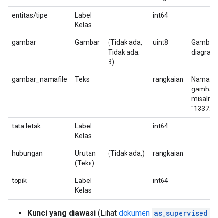
entitas/tipe
Label
int64
Kelas
gambar
Gambar
(Tidak ada,
uint8
Gambar
Tidak ada,
diagram
3)
gambar_namafile
Teks
rangkaian
Nama fil
gambar.
misalny
"1337.p
tata letak
Label
int64
Kelas
hubungan
Urutan
(Tidak ada,)
rangkaian
(Teks)
topik
Label
int64
Kelas
Kunci yang diawasi
(Lihat
dokumen
as_supervised