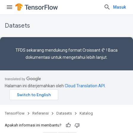
Masuk
Datasets
TFDS sekarang mendukung
format Croissant 🥐
! Baca
dokumentasi
untuk mengetahui lebih lanjut.
Halaman ini diterjemahkan oleh
Cloud Translation API
.
TensorFlow
Referensi
Datasets
Katalog
Apakah informasi ini membantu?