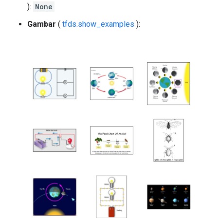
):
None
Gambar
(
tfds.show_examples
):