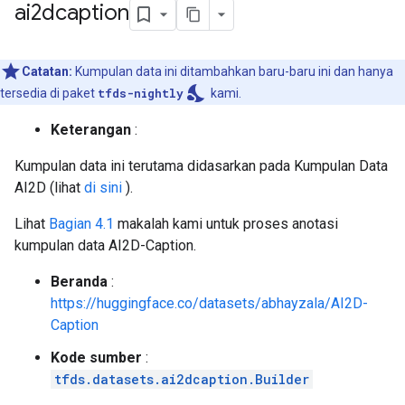
ai2dcaption
Catatan:
Kumpulan data ini ditambahkan baru-baru ini dan hanya
nights_stay
tersedia di paket
tfds-nightly
kami.
Keterangan
:
Kumpulan data ini terutama didasarkan pada Kumpulan Data
AI2D (lihat
di sini
).
Lihat
Bagian 4.1
makalah kami untuk proses anotasi
kumpulan data AI2D-Caption.
Beranda
:
https://huggingface.co/datasets/abhayzala/AI2D-
Caption
Kode sumber
:
tfds.datasets.ai2dcaption.Builder