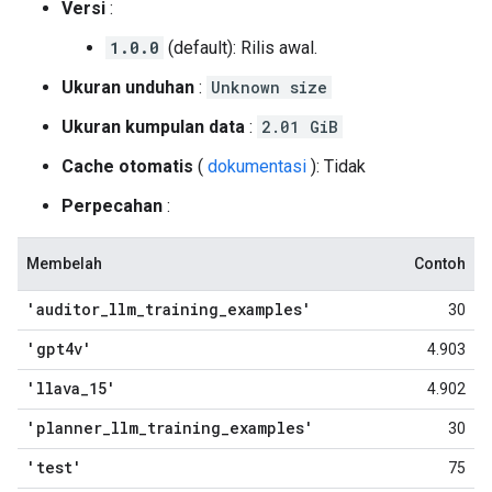
Versi
:
1.0.0
(default): Rilis awal.
Ukuran unduhan
:
Unknown size
Ukuran kumpulan data
:
2.01 GiB
Cache otomatis
(
dokumentasi
): Tidak
Perpecahan
:
Membelah
Contoh
'auditor
_
llm
_
training
_
examples'
30
'gpt4v'
4.903
'llava
_
15'
4.902
'planner
_
llm
_
training
_
examples'
30
'test'
75