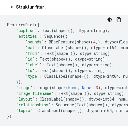
Struktur fitur
:
FeaturesDict
({
'caption'
:
Text
(
shape
=
(),
dtype
=
string
),
'entities'
:
Sequence
({
'bounds'
:
BBoxFeature
(
shape
=
(
4
,),
dtype
=
floa
'cat'
:
ClassLabel
(
shape
=
(),
dtype
=
int64
,
num
'from'
:
Text
(
shape
=
(),
dtype
=
string
),
'id'
:
Text
(
shape
=
(),
dtype
=
string
),
'label'
:
Text
(
shape
=
(),
dtype
=
string
),
'to'
:
Text
(
shape
=
(),
dtype
=
string
),
'type'
:
ClassLabel
(
shape
=
(),
dtype
=
int64
,
nu
}),
'image'
:
Image
(
shape
=
(
None
,
None
,
3
),
dtype
=
uint
'image_filename'
:
Text
(
shape
=
(),
dtype
=
string
),
'layout'
:
ClassLabel
(
shape
=
(),
dtype
=
int64
,
num_
'relationships'
:
Sequence
(
Text
(
shape
=
(),
dtype
=
s
'topic'
:
ClassLabel
(
shape
=
(),
dtype
=
int64
,
num_c
})