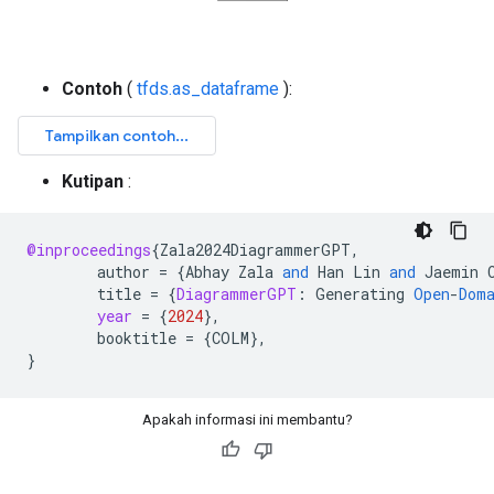
Contoh
(
tfds.as_dataframe
):
Kutipan
:
@inproceedings
{
Zala2024DiagrammerGPT
,
author
=
{
Abhay
Zala
and
Han
Lin
and
Jaemin
title
=
{
DiagrammerGPT
:
Generating
Open
-
Dom
year
=
{
2024
}
,
booktitle
=
{
COLM
}
,
}
Apakah informasi ini membantu?