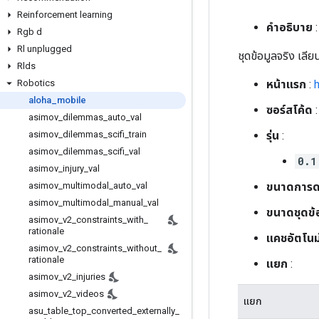
Reinforcement learning
คำอธิบาย
:
Rgb d
Rl unplugged
ชุดข้อมูลจริง เล
Rlds
หน้าแรก
:
h
Robotics
aloha
_
mobile
ซอร์สโค้ด
asimov
_
dilemmas
_
auto
_
val
รุ่น
:
asimov
_
dilemmas
_
scifi
_
train
asimov
_
dilemmas
_
scifi
_
val
0.1
asimov
_
injury
_
val
ขนาดการด
asimov
_
multimodal
_
auto
_
val
asimov
_
multimodal
_
manual
_
val
ขนาดชุดข้
asimov
_
v2
_
constraints
_
with
_
rationale
แคชอัตโนมั
asimov
_
v2
_
constraints
_
without
_
rationale
แยก
:
asimov
_
v2
_
injuries
asimov
_
v2
_
videos
แยก
asu
_
table
_
top
_
converted
_
externally
_