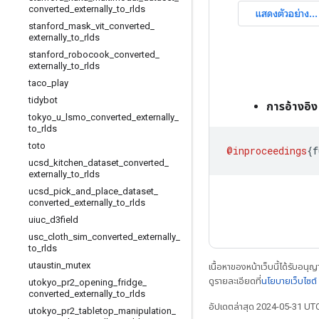
converted
_
externally
_
to
_
rlds
stanford
_
mask
_
vit
_
converted
_
externally
_
to
_
rlds
stanford
_
robocook
_
converted
_
externally
_
to
_
rlds
taco
_
play
tidybot
การอ้างอิง
tokyo
_
u
_
lsmo
_
converted
_
externally
_
to
_
rlds
toto
@inproceedings
{
f
ucsd
_
kitchen
_
dataset
_
converted
_
externally
_
to
_
rlds
ucsd
_
pick
_
and
_
place
_
dataset
_
converted
_
externally
_
to
_
rlds
uiuc
_
d3field
usc
_
cloth
_
sim
_
converted
_
externally
_
to
_
rlds
utaustin
_
mutex
เนื้อหาของหน้าเว็บนี้ได้รับอนุ
ดูรายละเอียดที่
นโยบายเว็บไซต
utokyo
_
pr2
_
opening
_
fridge
_
converted
_
externally
_
to
_
rlds
อัปเดตล่าสุด 2024-05-31 UT
utokyo
_
pr2
_
tabletop
_
manipulation
_