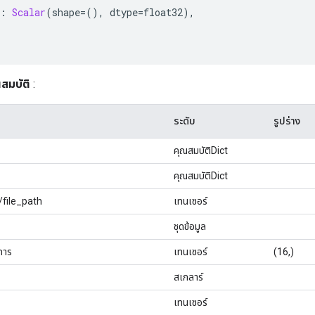
:
Scalar
(
shape
=(),
 dtype
=
float32
),
สมบัติ
:
ระดับ
รูปร่าง
คุณสมบัติDict
คุณสมบัติDict
/file_path
เทนเซอร์
ชุดข้อมูล
การ
เทนเซอร์
(16,)
สเกลาร์
เทนเซอร์