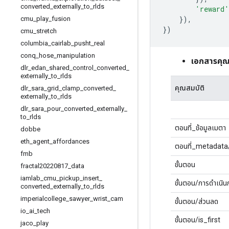
converted
_
externally
_
to
_
rlds
'reward'
}),
cmu
_
play
_
fusion
})
cmu
_
stretch
columbia
_
cairlab
_
pusht
_
real
conq
_
hose
_
manipulation
เอกสารคุณ
dlr
_
edan
_
shared
_
control
_
converted
_
externally
_
to
_
rlds
คุณสมบัติ
dlr
_
sara
_
grid
_
clamp
_
converted
_
externally
_
to
_
rlds
dlr
_
sara
_
pour
_
converted
_
externally
_
to
_
rlds
ตอนที่_ข้อมูลเมตา
dobbe
eth
_
agent
_
affordances
ตอนที่_metadata
fmb
ขั้นตอน
fractal20220817
_
data
iamlab
_
cmu
_
pickup
_
insert
_
ขั้นตอน/การดำเนิน
converted
_
externally
_
to
_
rlds
imperialcollege
_
sawyer
_
wrist
_
cam
ขั้นตอน/ส่วนลด
io
_
ai
_
tech
ขั้นตอน/is_first
jaco
_
play