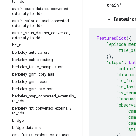
to
_
rlds
'train'
austin
_
buds
_
dataset
_
converted
_
externally
_
to
_
rlds
โครงสร้าง
austin
_
sailor
_
dataset
_
converted
_
externally
_
to
_
rlds
austin
_
sirius
_
dataset
_
converted
_
FeaturesDict
({
externally
_
to
_
rlds
'episode_met
bc
_
z
'file_pa
berkeley
_
autolab
_
ur5
}),
berkeley
_
cable
_
routing
'steps'
:
Da
berkeley
_
fanuc
_
manipulation
'action'
'discoun
berkeley
_
gnm
_
cory
_
hall
'is_firs
berkeley
_
gnm
_
recon
'is_last
berkeley
_
gnm
_
sac
_
son
'is_term
berkeley
_
mvp
_
converted
_
externally
_
'languag
to
_
rlds
'observa
berkeley
_
rpt
_
converted
_
externally
_
'cam
to
_
rlds
'cam
bridge
'cam
bridge
_
data
_
msr
'sta
}),
cmu
_
franka
_
exploration
_
dataset
_