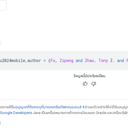
:
u2024mobile
,
author 
=
{
Fu
,
Zipeng
and
Zhao
,
Tony
 Z
.
and
ข้อมูลนี้มีประโยชน์ไหม
ญาตภายใต้
ใบอนุญาตที่ต้องระบุที่มาของครีเอทีฟคอมมอนส์ 4.0
และตัวอย่างโค้ดได้รับอนุญ
์ Google Developers
Java เป็นเครื่องหมายการค้าจดทะเบียนของ Oracle และ/หรือบริษัท
C