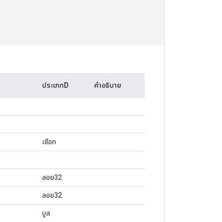
ประเภทD
คำอธิบาย
เชือก
ลอย32
ลอย32
บูล