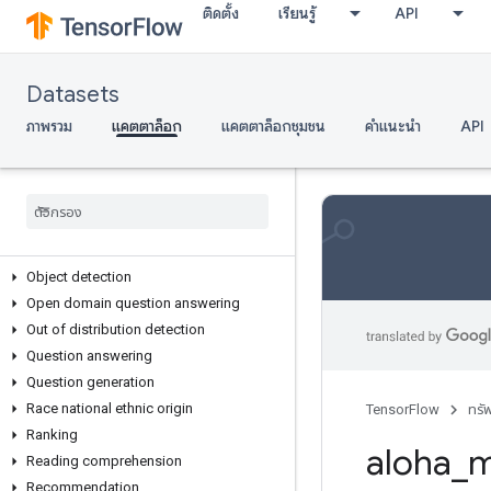
ติดตั้ง
เรียนรู้
API
Language modeling
Linguistic acceptability
Machine translation
Datasets
Monolingual
Movies and tv shows
ภาพรวม
แคตตาล็อก
แคตตาล็อกชุมชน
คำแนะนำ
API
Multilingual
Natural language inference
Natural language understanding
Nearest neighbors
News
Object detection
Open domain question answering
Out of distribution detection
Question answering
Question generation
Race national ethnic origin
TensorFlow
ทรั
Ranking
aloha
_
m
Reading comprehension
Recommendation