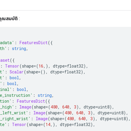
คุณสมบัติ
:
adata'
:
FeaturesDict
({
th'
:
string
,
taset
({
:
Tensor
(
shape
=(
16
,),
 dtype
=
float32
),
t'
:
Scalar
(
shape
=(),
 dtype
=
float32
),
t'
:
bool
,
'
:
bool
,
inal'
:
bool
,
e_instruction'
:
string
,
tion'
:
FeaturesDict
({
_high'
:
Image
(
shape
=(
480
,
640
,
3
),
 dtype
=
uint8
),
_left_wrist'
:
Image
(
shape
=(
480
,
640
,
3
),
 dtype
=
uint8
),
_right_wrist'
:
Image
(
shape
=(
480
,
640
,
3
),
 dtype
=
uint8
),
te'
:
Tensor
(
shape
=(
14
,),
 dtype
=
float32
),