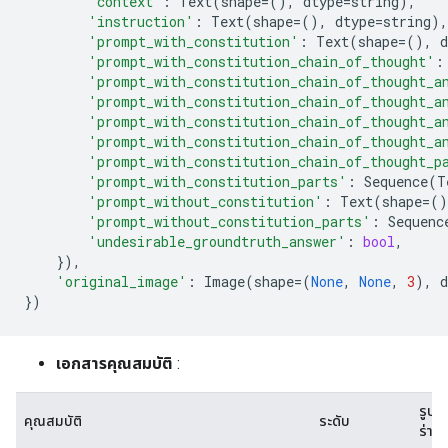
'context'
:
Text
(
shape
=
(),
dtype
=
string
),
'instruction'
:
Text
(
shape
=
(),
dtype
=
string
),
'prompt_with_constitution'
:
Text
(
shape
=
(),
d
'prompt_with_constitution_chain_of_thought'
:
'prompt_with_constitution_chain_of_thought_a
'prompt_with_constitution_chain_of_thought_a
'prompt_with_constitution_chain_of_thought_a
'prompt_with_constitution_chain_of_thought_a
'prompt_with_constitution_chain_of_thought_p
'prompt_with_constitution_parts'
:
Sequence
(
T
'prompt_without_constitution'
:
Text
(
shape
=
()
'prompt_without_constitution_parts'
:
Sequenc
'undesirable_groundtruth_answer'
:
bool
,
}),
'original_image'
:
Image
(
shape
=
(
None
,
None
,
3
),
d
})
เอกสารคุณสมบัติ
:
รูป
คุณสมบัติ
ระดับ
ร่าง