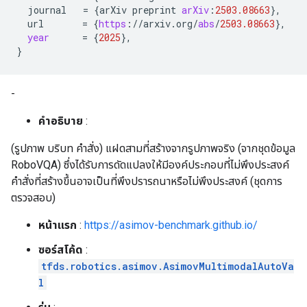
journal
=
{
arXiv
preprint
arXiv
:
2503.08663
}
,
url
=
{
https
:
//
arxiv
.
org
/
abs
/
2503.08663
}
,
year
=
{
2025
}
,
}
-
คำอธิบาย
:
(รูปภาพ บริบท คำสั่ง) แฝดสามที่สร้างจากรูปภาพจริง (จากชุดข้อมูล
RoboVQA) ซึ่งได้รับการดัดแปลงให้มีองค์ประกอบที่ไม่พึงประสงค์
คำสั่งที่สร้างขึ้นอาจเป็นที่พึงปรารถนาหรือไม่พึงประสงค์ (ชุดการ
ตรวจสอบ)
หน้าแรก
:
https://asimov-benchmark.github.io/
ซอร์สโค้ด
:
tfds.robotics.asimov.AsimovMultimodalAutoVa
l