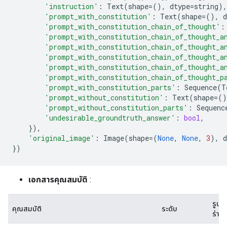
'instruction'
:
Text
(
shape
=
(),
dtype
=
string
),
'prompt_with_constitution'
:
Text
(
shape
=
(),
d
'prompt_with_constitution_chain_of_thought'
:
'prompt_with_constitution_chain_of_thought_a
'prompt_with_constitution_chain_of_thought_a
'prompt_with_constitution_chain_of_thought_a
'prompt_with_constitution_chain_of_thought_a
'prompt_with_constitution_chain_of_thought_p
'prompt_with_constitution_parts'
:
Sequence
(
T
'prompt_without_constitution'
:
Text
(
shape
=
()
'prompt_without_constitution_parts'
:
Sequenc
'undesirable_groundtruth_answer'
:
bool
,
}),
'original_image'
:
Image
(
shape
=
(
None
,
None
,
3
),
d
})
เอกสารคุณสมบัติ
:
รูป
คุณสมบัติ
ระดับ
ร่าง