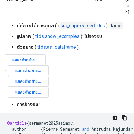
ไม่มี
3)
คีย์ภายใต้การดูแล
(ดู
as_supervised
doc
):
None
รูปภาพ
(
tfds.show_examples
): ไม่รองรับ
ตัวอย่าง
(
tfds.as_dataframe
):
การอ้างอิง
:
@article
{
sermanet2025asimov
,
author
=
{
Pierre
Sermanet
and
Anirudha
Majumdar