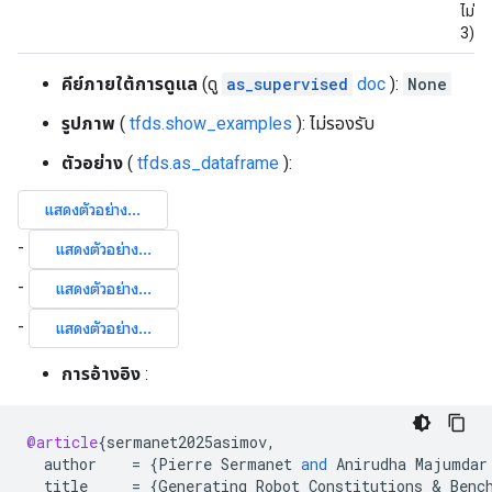
ไม่มี
3)
คีย์ภายใต้การดูแล
(ดู
as_supervised
doc
):
None
รูปภาพ
(
tfds.show_examples
): ไม่รองรับ
ตัวอย่าง
(
tfds.as_dataframe
):
การอ้างอิง
:
@article
{
sermanet2025asimov
,
author
=
{
Pierre
Sermanet
and
Anirudha
Majumdar
title
=
{
Generating
Robot
Constitutions
 & 
Benc