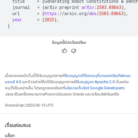
title
=
{
Generating
Robot
Constitutions
 & 
Benc
journal
=
{
arXiv
preprint
arXiv
:
2503.08663
}
,
url
=
{
https
:
//
arxiv
.
org
/
abs
/
2503.08663
}
,
year
=
{
2025
}
,
}
ข้อมูลนี้มีประโยชน์ไหม
เนื้อหาของหน้าเว็บนี้ได้รับอนุญาตภายใต้
ใบอนุญาตที่ต้องระบุที่มาของครีเอทีฟคอม
มอนส์ 4.0
และตัวอย่างโค้ดได้รับอนุญาตภายใต้
ใบอนุญาต Apache 2.0
เว้นแต่จะ
ระบุไว้เป็นอย่างอื่น โปรดดูรายละเอียดที่
นโยบายเว็บไซต์ Google Developers
Java เป็นเครื่องหมายการค้าจดทะเบียนของ Oracle และ/หรือบริษัทในเครือ
อัปเดตล่าสุด 2025-03-15 UTC
เชื่อมต่อเสมอ
บล็อก