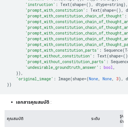
'instruction'
:
Text
(
shape
=
(),
dtype
=
string
),
'prompt_with_constitution'
:
Text
(
shape
=
(),
d
'prompt_with_constitution_chain_of_thought'
:
'prompt_with_constitution_chain_of_thought_a
'prompt_with_constitution_chain_of_thought_a
'prompt_with_constitution_chain_of_thought_a
'prompt_with_constitution_chain_of_thought_a
'prompt_with_constitution_chain_of_thought_p
'prompt_with_constitution_parts'
:
Sequence
(
T
'prompt_without_constitution'
:
Text
(
shape
=
()
'prompt_without_constitution_parts'
:
Sequenc
'undesirable_groundtruth_answer'
:
bool
,
}),
'original_image'
:
Image
(
shape
=
(
None
,
None
,
3
),
d
})
เอกสารคุณสมบัติ
:
รูป
คุณสมบัติ
ระดับ
ร่าง