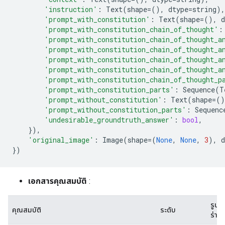
'instruction'
:
Text
(
shape
=
(),
dtype
=
string
),
'prompt_with_constitution'
:
Text
(
shape
=
(),
d
'prompt_with_constitution_chain_of_thought'
:
'prompt_with_constitution_chain_of_thought_a
'prompt_with_constitution_chain_of_thought_a
'prompt_with_constitution_chain_of_thought_a
'prompt_with_constitution_chain_of_thought_a
'prompt_with_constitution_chain_of_thought_p
'prompt_with_constitution_parts'
:
Sequence
(
T
'prompt_without_constitution'
:
Text
(
shape
=
()
'prompt_without_constitution_parts'
:
Sequenc
'undesirable_groundtruth_answer'
:
bool
,
}),
'original_image'
:
Image
(
shape
=
(
None
,
None
,
3
),
d
})
เอกสารคุณสมบัติ
:
รูป
คุณสมบัติ
ระดับ
ร่าง