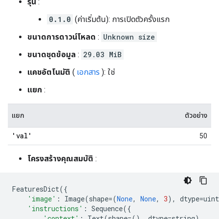
รุ่น
:
0.1.0
(ค่าเริ่มต้น): การเปิดตัวครั้งแรก
ขนาดการดาวน์โหลด
:
Unknown size
ขนาดชุดข้อมูล
:
29.03 MiB
แคชอัตโนมัติ
(
เอกสาร
): ใช่
แยก
:
แยก
ตัวอย่าง
'val'
50
โครงสร้างคุณสมบัติ
:
FeaturesDict
({
'image'
:
Image
(
shape
=
(
None
,
None
,
3
),
dtype
=
uint
'instructions'
:
Sequence
({
'context'
:
Text
(
shape
=
(),
dtype
=
string
),