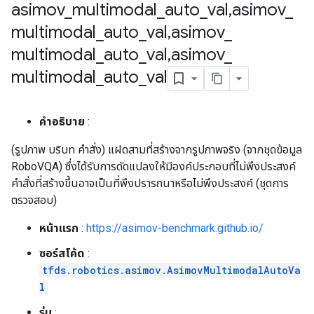
asimov
_
multimodal
_
auto
_
val
,
asimov
_
multimodal
_
auto
_
val
,
asimov
_
multimodal
_
auto
_
val
,
asimov
_
multimodal
_
auto
_
val
คำอธิบาย
:
(รูปภาพ บริบท คำสั่ง) แฝดสามที่สร้างจากรูปภาพจริง (จากชุดข้อมูล
RoboVQA) ซึ่งได้รับการดัดแปลงให้มีองค์ประกอบที่ไม่พึงประสงค์
คำสั่งที่สร้างขึ้นอาจเป็นที่พึงปรารถนาหรือไม่พึงประสงค์ (ชุดการ
ตรวจสอบ)
หน้าแรก
:
https://asimov-benchmark.github.io/
ซอร์สโค้ด
:
tfds.robotics.asimov.AsimovMultimodalAutoVa
l
รุ่น
: