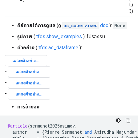
ไม่มี
3)
คีย์ภายใต้การดูแล
(ดู
as_supervised
doc
):
None
รูปภาพ
(
tfds.show_examples
): ไม่รองรับ
ตัวอย่าง
(
tfds.as_dataframe
):
การอ้างอิง
:
@article
{
sermanet2025asimov
,
author
=
{
Pierre
Sermanet
and
Anirudha
Majumdar