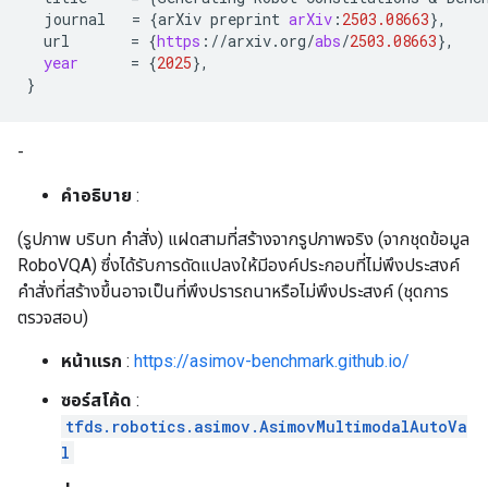
journal
=
{
arXiv
preprint
arXiv
:
2503.08663
}
,
url
=
{
https
:
//
arxiv
.
org
/
abs
/
2503.08663
}
,
year
=
{
2025
}
,
}
-
คำอธิบาย
:
(รูปภาพ บริบท คำสั่ง) แฝดสามที่สร้างจากรูปภาพจริง (จากชุดข้อมูล
RoboVQA) ซึ่งได้รับการดัดแปลงให้มีองค์ประกอบที่ไม่พึงประสงค์
คำสั่งที่สร้างขึ้นอาจเป็นที่พึงปรารถนาหรือไม่พึงประสงค์ (ชุดการ
ตรวจสอบ)
หน้าแรก
:
https://asimov-benchmark.github.io/
ซอร์สโค้ด
:
tfds.robotics.asimov.AsimovMultimodalAutoVa
l