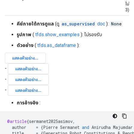
ไม่มี
3)
คีย์ภายใต้การดูแล
(ดู
as_supervised
doc
):
None
รูปภาพ
(
tfds.show_examples
): ไม่รองรับ
ตัวอย่าง
(
tfds.as_dataframe
):
การอ้างอิง
:
@article
{
sermanet2025asimov
,
author
=
{
Pierre
Sermanet
and
Anirudha
Majumdar
title
=
{
Generating
Robot
Constitutions
 & 
Benc