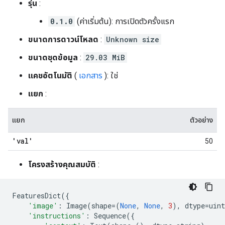
รุ่น
:
0.1.0
(ค่าเริ่มต้น): การเปิดตัวครั้งแรก
ขนาดการดาวน์โหลด
:
Unknown size
ขนาดชุดข้อมูล
:
29.03 MiB
แคชอัตโนมัติ
(
เอกสาร
): ใช่
แยก
:
แยก
ตัวอย่าง
'val'
50
โครงสร้างคุณสมบัติ
:
FeaturesDict
({
'image'
:
Image
(
shape
=
(
None
,
None
,
3
),
dtype
=
uint
'instructions'
:
Sequence
({