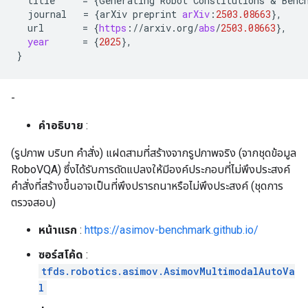
title
=
{
Generating
Robot
Constitutions
 & 
Benc
journal
=
{
arXiv
preprint
arXiv
:
2503.08663
}
,
url
=
{
https
:
//
arxiv
.
org
/
abs
/
2503.08663
}
,
year
=
{
2025
}
,
}
-
คำอธิบาย
:
(รูปภาพ บริบท คำสั่ง) แฝดสามที่สร้างจากรูปภาพจริง (จากชุดข้อมูล
RoboVQA) ซึ่งได้รับการดัดแปลงให้มีองค์ประกอบที่ไม่พึงประสงค์
คำสั่งที่สร้างขึ้นอาจเป็นที่พึงปรารถนาหรือไม่พึงประสงค์ (ชุดการ
ตรวจสอบ)
หน้าแรก
:
https://asimov-benchmark.github.io/
ซอร์สโค้ด
:
tfds.robotics.asimov.AsimovMultimodalAutoVa
l