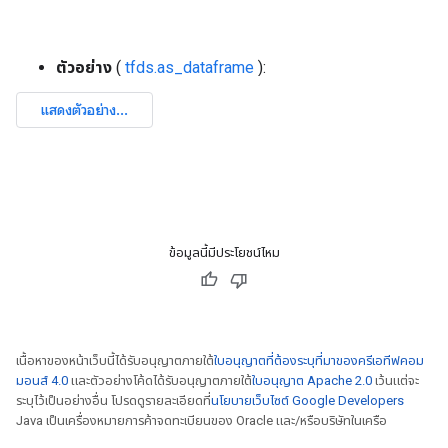
ตัวอย่าง
(
tfds.as_dataframe
):
ข้อมูลนี้มีประโยชน์ไหม
เนื้อหาของหน้าเว็บนี้ได้รับอนุญาตภายใต้
ใบอนุญาตที่ต้องระบุที่มาของครีเอทีฟคอม
มอนส์ 4.0
และตัวอย่างโค้ดได้รับอนุญาตภายใต้
ใบอนุญาต Apache 2.0
เว้นแต่จะ
ระบุไว้เป็นอย่างอื่น โปรดดูรายละเอียดที่
นโยบายเว็บไซต์ Google Developers
Java เป็นเครื่องหมายการค้าจดทะเบียนของ Oracle และ/หรือบริษัทในเครือ