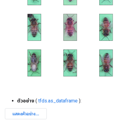
ตัวอย่าง
(
tfds.as_dataframe
):