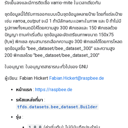
รังเย็นลงและมีการติดเชื้อ varrio-mite ในเวลาเดียวกัน
ชุดข้อมูลนี้ได้รับการออกแบบเป็นชุดข้อมูลหลายป้าย โดยที่แต่ละป้าย
เช่น
varroa_output
จะมี 1 ถ้ามีลักษณะเฉพาะในภาพ และ 0 ถ้าไม่มี
รูปภาพทั้งหมดมีให้โดยความสูง 300 พิกเซลและ 150 พิกเซลด้วย
ปัญญา ตามค่าเริ่มต้น ชุดข้อมูลจะจัดเตรียมภาพขนาด 150x75
(h,w) พิกเซล คุณสามารถเลือกความสูง 300 พิกเซลได้โดยการโหลด
ชุดข้อมูลชื่อ "bee_dataset/bee_dataset_300" และความสูง
200 พิกเซลโดย "bee_dataset/bee_dataset_200"
ใบอนุญาต: ใบอนุญาตสาธารณะทั่วไปของ GNU
ผู้เขียน: Fabian Hickert
Fabian.Hickert@raspbee.de
หน้าแรก
:
https://raspbee.de
รหัสแหล่งที่มา
:
tfds.datasets.bee_dataset.Builder
รุ่น
:
1.0.0
(ค่าเริ่มต้น): ไม่มีบันทึกประจำรุ่น