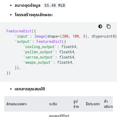
ขนาดชุดข้อมูล
:
55.48 MiB
โครงสร้างคุณลักษณะ
:
FeaturesDict
({
'input'
:
Image
(
shape
=(
200
,
100
,
3
),
 dtype
=
uint8
)
'output'
:
FeaturesDict
({
'cooling_output'
:
 float64
,
'pollen_output'
:
 float64
,
'varroa_output'
:
 float64
,
'wasps_output'
:
 float64
,
}),
})
เอกสารคุณสมบัติ
:
รูป
คำ
ลักษณะเฉพาะ
ระดับ
Dประเภท
ร่าง
อธิบาย
คุณสมบัติDict