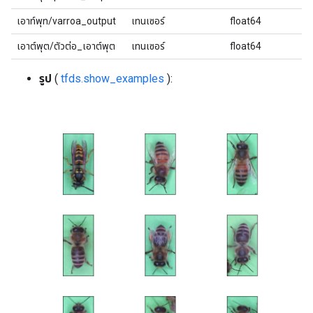
เอาท์พุท/varroa_output
เทนเซอร์
float64
เอาต์พุต/ตัวต่อ_เอาต์พุต
เทนเซอร์
float64
รูป
(
tfds.show_examples
):