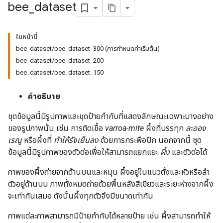
bee
_
dataset
ในหน้านี้
bee_dataset/bee_dataset_300 (การกำหนดค่าเริ่มต้น)
bee_dataset/bee_dataset_200
bee_dataset/bee_dataset_150
คำอธิบาย
:
ชุดข้อมูลนี้มีรูปภาพและชุดป้ายกำกับที่แสดงลักษณะเฉพาะบางอย่าง
ของรูปภาพนั้น เช่น การติดเชื้อ
varroa-mite
ผึ้งที่บรรทุก
ละออง
เรณู
หรือผึ้งที่
ทำให้รังเย็นลง
ด้วยการกระพือปีก นอกจากนี้ ชุด
ข้อมูลนี้มีรูปภาพของตัวต่อเพื่อให้สามารถแยกแยะ
ผึ้ง
และตัวต่อได้
ภาพของผึ้งถ่ายจากด้านบนและหมุน ผึ้งอยู่ในแนวตั้งและหัวหรือลำ
ตัวอยู่ด้านบน ภาพทั้งหมดถ่ายด้วยพื้นหลังสีเขียวและระยะห่างจากผึ้ง
จะเท่ากันเสมอ ดังนั้นผึ้งทุกตัวจึงมีขนาดเท่ากัน
ภาพแต่ละภาพสามารถมีป้ายกำกับได้หลายป้าย เช่น ผึ้งสามารถทำให้