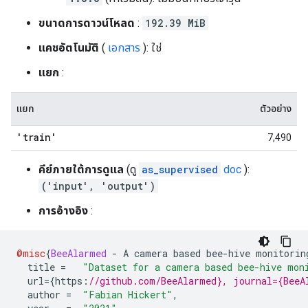
ขนาดการดาวน์โหลด
:
192.39 MiB
แคชอัตโนมัติ
(
เอกสาร
): ใช่
แยก
:
แยก
ตัวอย่าง
'train'
7,490
คีย์ภายใต้การดูแล
(ดู
as_supervised
doc
):
('input', 'output')
การอ้างอิง
:
@misc
{
BeeAlarmed
-
 A camera based bee
-
hive monitorin
  title 
=
"Dataset for a camera based bee-hive mon
  url
={
https
:
//github.com/BeeAlarmed}, journal={BeeA
  author 
=
"Fabian Hickert"
,