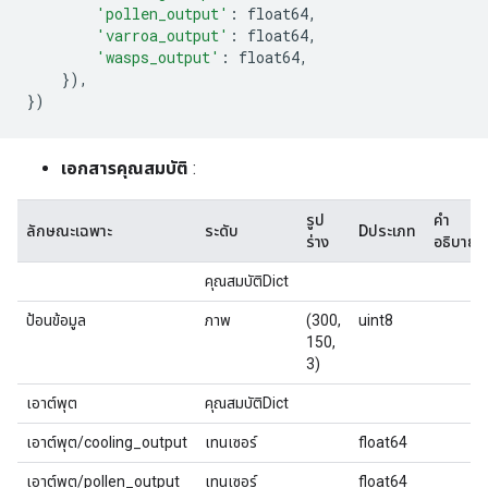
'pollen_output'
:
 float64
,
'varroa_output'
:
 float64
,
'wasps_output'
:
 float64
,
}),
})
เอกสารคุณสมบัติ
:
รูป
คำ
ลักษณะเฉพาะ
ระดับ
Dประเภท
ร่าง
อธิบาย
คุณสมบัติDict
ป้อนข้อมูล
ภาพ
(300,
uint8
150,
3)
เอาต์พุต
คุณสมบัติDict
เอาต์พุต/cooling_output
เทนเซอร์
float64
เอาต์พุต/pollen_output
เทนเซอร์
float64