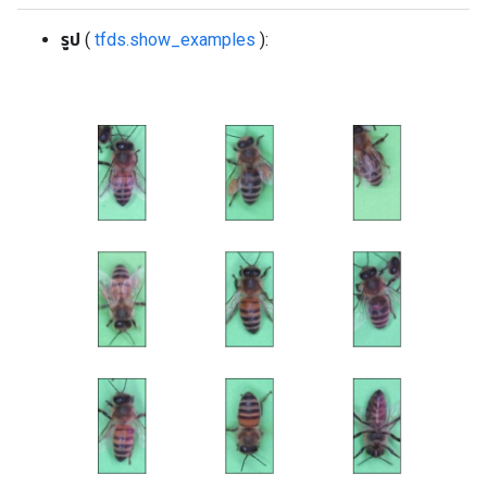
รูป
(
tfds.show_examples
):