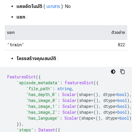
แคชอัตโนมัติ
(
เอกสาร
): No
แยก
:
แยก
ตัวอย่าง
'train'
822
โครงสร้างคุณสมบัติ
:
FeaturesDict
({
'episode_metadata'
:
FeaturesDict
({
'file_path'
:
string
,
'has_depth_0'
:
Scalar
(
shape
=(),
 dtype
=
bool
),
'has_image_0'
:
Scalar
(
shape
=(),
 dtype
=
bool
),
'has_image_1'
:
Scalar
(
shape
=(),
 dtype
=
bool
),
'has_image_2'
:
Scalar
(
shape
=(),
 dtype
=
bool
),
'has_language'
:
Scalar
(
shape
=(),
 dtype
=
bool
)
}),
'steps'
:
Dataset
({