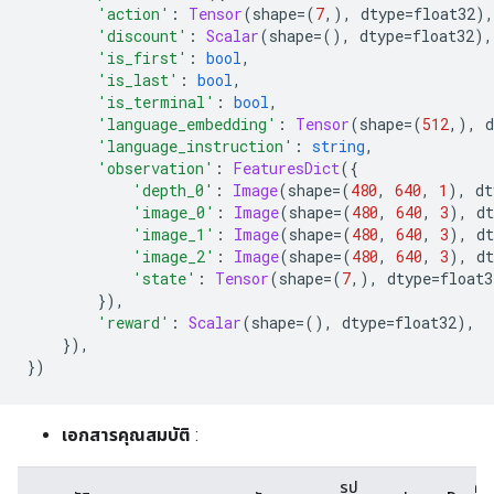
'action'
:
Tensor
(
shape
=(
7
,),
 dtype
=
float32
),
'discount'
:
Scalar
(
shape
=(),
 dtype
=
float32
),
'is_first'
:
bool
,
'is_last'
:
bool
,
'is_terminal'
:
bool
,
'language_embedding'
:
Tensor
(
shape
=(
512
,),
 d
'language_instruction'
:
string
,
'observation'
:
FeaturesDict
({
'depth_0'
:
Image
(
shape
=(
480
,
640
,
1
),
 dt
'image_0'
:
Image
(
shape
=(
480
,
640
,
3
),
 dt
'image_1'
:
Image
(
shape
=(
480
,
640
,
3
),
 dt
'image_2'
:
Image
(
shape
=(
480
,
640
,
3
),
 dt
'state'
:
Tensor
(
shape
=(
7
,),
 dtype
=
float3
}),
'reward'
:
Scalar
(
shape
=(),
 dtype
=
float32
),
}),
})
เอกสารคุณสมบัติ
:
รูป
คำ