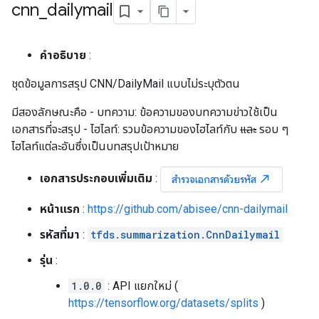
cnn
_
dailymail
คำอธิบาย
:
ชุดข้อมูลการสรุป CNN/DailyMail แบบไม่ระบุตัวตน
มีสองลักษณะคือ - บทความ: ข้อความของบทความข่าวใช้เป็น
เอกสารที่จะสรุป - ไฮไลท์: รวมข้อความของไฮไลท์กับ
และ
รอบ ๆ
ไฮไลท์แต่ละอันซึ่งเป็นบทสรุปเป้าหมาย
เอกสารประกอบเพิ่มเติม
:
north_east
สำรวจเอกสารด้วยรหัส
หน้าแรก
:
https://github.com/abisee/cnn-dailymail
รหัสที่มา
:
tfds.summarization.CnnDailymail
รุ่น
:
1.0.0
: API แยกใหม่ (
https://tensorflow.org/datasets/splits
)