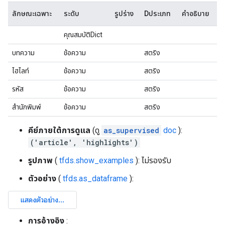
ลักษณะเฉพาะ
ระดับ
รูปร่าง
Dประเภท
คำอธิบาย
คุณสมบัติDict
บทความ
ข้อความ
สตริง
ไฮไลท์
ข้อความ
สตริง
รหัส
ข้อความ
สตริง
สำนักพิมพ์
ข้อความ
สตริง
คีย์ภายใต้การดูแล
(ดู
as_supervised
doc
):
('article', 'highlights')
รูปภาพ
(
tfds.show_examples
): ไม่รองรับ
ตัวอย่าง
(
tfds.as_dataframe
):
การอ้างอิง
: