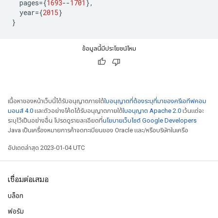
  pages
={
1693
--
1701
},
  year
={
2015
}
}
ข้อมูลนี้มีประโยชน์ไหม
เนื้อหาของหน้าเว็บนี้ได้รับอนุญาตภายใต้
ใบอนุญาตที่ต้องระบุที่มาของครีเอทีฟคอม
มอนส์ 4.0
และตัวอย่างโค้ดได้รับอนุญาตภายใต้
ใบอนุญาต Apache 2.0
เว้นแต่จะ
ระบุไว้เป็นอย่างอื่น โปรดดูรายละเอียดที่
นโยบายเว็บไซต์ Google Developers
Java เป็นเครื่องหมายการค้าจดทะเบียนของ Oracle และ/หรือบริษัทในเครือ
อัปเดตล่าสุด 2023-01-04 UTC
เชื่อมต่อเสมอ
บล็อก
ฟอรัม