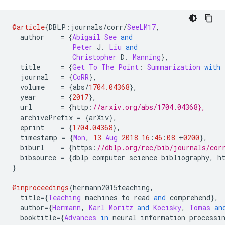
@article
{
DBLP
:
journals
/
corr
/
SeeLM17
,
  author    
=
{
Abigail
See
and
Peter
 J
.
Liu
and
Christopher
 D
.
Manning
},
  title     
=
{
Get
To
The
Point
:
Summarization
with
  journal   
=
{
CoRR
},
  volume    
=
{
abs
/
1704.04368
},
  year      
=
{
2017
},
  url       
=
{
http
:
//arxiv.org/abs/1704.04368},
  archivePrefix 
=
{
arXiv
},
  eprint    
=
{
1704.04368
},
  timestamp 
=
{
Mon
,
13
Aug
2018
16
:
46
:
08
+
0200
},
  biburl    
=
{
https
:
//dblp.org/rec/bib/journals/cor
  bibsource 
=
{
dblp computer science bibliography
,
 h
}
@inproceedings
{
hermann2015teaching
,
  title
={
Teaching
 machines to read 
and
 comprehend
},
  author
={
Hermann
,
Karl
Moritz
and
Kocisky
,
Tomas
an
  booktitle
={
Advances
in
 neural information processi