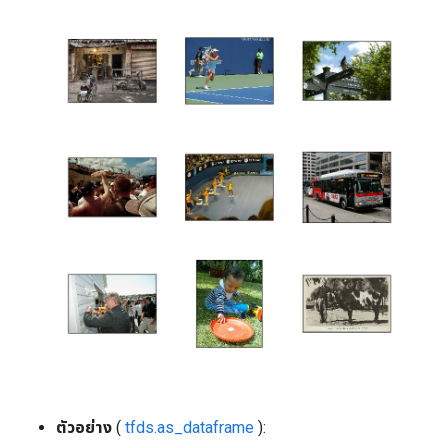
ตัวอย่าง
(
tfds.as_dataframe
):