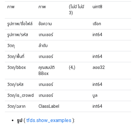
ภาพ
ภาพ
(ไม่มี ไม่มี
uint8
3)
รูปภาพ/ชื่อไฟล์
ข้อความ
เชือก
รูปภาพ/รหัส
เทนเซอร์
int64
วัตถุ
ลำดับ
วัตถุ/พื้นที่
เทนเซอร์
int64
วัตถุ/bbox
คุณสมบัติ
(4,)
ลอย32
BBox
วัตถุ/รหัส
เทนเซอร์
int64
วัตถุ/is_crowd
เทนเซอร์
บูล
วัตถุ/ฉลาก
ClassLabel
int64
รูป
(
tfds.show_examples
):