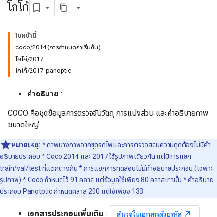
โกโก้
ในหน้านี้
coco/2014 (การกำหนดค่าเริ่มต้น)
โคโค่/2017
โกโก้/2017_panoptic
คำอธิบาย
:
COCO คือชุดข้อมูลการตรวจจับวัตถุ การแบ่งส่วน และคำอธิบายภาพ
ขนาดใหญ่
หมายเหตุ:
* ภาพบางภาพจากชุดรถไฟและการตรวจสอบความถูกต้องไม่มีคำ
อธิบายประกอบ * Coco 2014 และ 2017 ใช้รูปภาพเดียวกัน แต่มีการแยก
train/val/test ที่แตกต่างกัน * การแยกการทดสอบไม่มีคำอธิบายประกอบ (เฉพาะ
รูปภาพ) * Coco กำหนดไว้ 91 คลาส แต่ข้อมูลใช้เพียง 80 คลาสเท่านั้น * คำอธิบาย
ประกอบ Panotptic กำหนดคลาส 200 แต่ใช้เพียง 133
เอกสารประกอบเพิ่มเติม
:
north_east
สำรวจในเอกสารด้วยรหัส