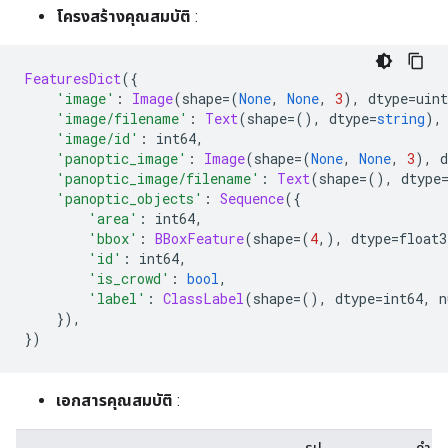
โครงสร้างคุณสมบัติ
:
FeaturesDict
({
'image'
:
Image
(
shape
=(
None
,
None
,
3
),
 dtype
=
uint
'image/filename'
:
Text
(
shape
=(),
 dtype
=
string
),
'image/id'
:
 int64
,
'panoptic_image'
:
Image
(
shape
=(
None
,
None
,
3
),
 d
'panoptic_image/filename'
:
Text
(
shape
=(),
 dtype
'panoptic_objects'
:
Sequence
({
'area'
:
 int64
,
'bbox'
:
BBoxFeature
(
shape
=(
4
,),
 dtype
=
float3
'id'
:
 int64
,
'is_crowd'
:
bool
,
'label'
:
ClassLabel
(
shape
=(),
 dtype
=
int64
,
 n
}),
})
เอกสารคุณสมบัติ
: