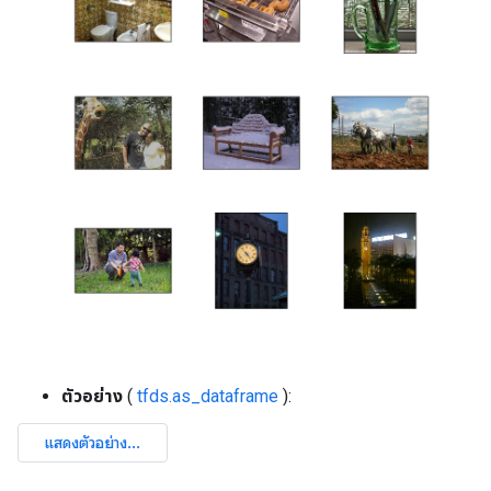
ตัวอย่าง
(
tfds.as_dataframe
):