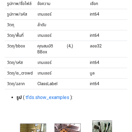
รูปภาพ/ชื่อไฟล์
ข้อความ
เชือก
รูปภาพ/รหัส
เทนเซอร์
int64
วัตถุ
ลำดับ
วัตถุ/พื้นที่
เทนเซอร์
int64
วัตถุ/bbox
คุณสมบัติ
(4,)
ลอย32
BBox
วัตถุ/รหัส
เทนเซอร์
int64
วัตถุ/is_crowd
เทนเซอร์
บูล
วัตถุ/ฉลาก
ClassLabel
int64
รูป
(
tfds.show_examples
):