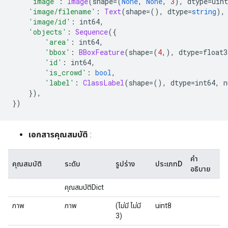
'image'
:
Image
(
shape
=(
None
,
None
,
3
),
 dtype
=
uint
'image/filename'
:
Text
(
shape
=(),
 dtype
=
string
),
'image/id'
:
 int64
,
'objects'
:
Sequence
({
'area'
:
 int64
,
'bbox'
:
BBoxFeature
(
shape
=(
4
,),
 dtype
=
float3
'id'
:
 int64
,
'is_crowd'
:
bool
,
'label'
:
ClassLabel
(
shape
=(),
 dtype
=
int64
,
 n
}),
})
เอกสารคุณสมบัติ
:
คำ
คุณสมบัติ
ระดับ
รูปร่าง
ประเภทD
อธิบาย
คุณสมบัติDict
ภาพ
ภาพ
(ไม่มี ไม่มี
uint8
3)