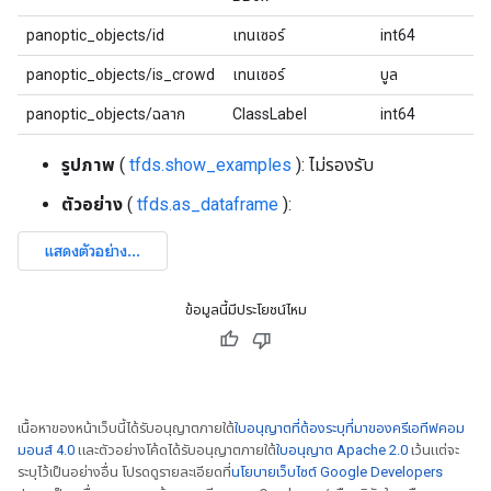
panoptic_objects/id
เทนเซอร์
int64
panoptic_objects/is_crowd
เทนเซอร์
บูล
panoptic_objects/ฉลาก
ClassLabel
int64
รูปภาพ
(
tfds.show_examples
): ไม่รองรับ
ตัวอย่าง
(
tfds.as_dataframe
):
ข้อมูลนี้มีประโยชน์ไหม
เนื้อหาของหน้าเว็บนี้ได้รับอนุญาตภายใต้
ใบอนุญาตที่ต้องระบุที่มาของครีเอทีฟคอม
มอนส์ 4.0
และตัวอย่างโค้ดได้รับอนุญาตภายใต้
ใบอนุญาต Apache 2.0
เว้นแต่จะ
ระบุไว้เป็นอย่างอื่น โปรดดูรายละเอียดที่
นโยบายเว็บไซต์ Google Developers