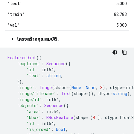
'test'
5,000
'train'
82,783
'val'
5,000
โครงสร้างคุณสมบัติ
:
FeaturesDict
({
'captions'
:
Sequence
({
'id'
:
 int64
,
'text'
:
string
,
}),
'image'
:
Image
(
shape
=(
None
,
None
,
3
),
 dtype
=
uint
'image/filename'
:
Text
(
shape
=(),
 dtype
=
string
),
'image/id'
:
 int64
,
'objects'
:
Sequence
({
'area'
:
 int64
,
'bbox'
:
BBoxFeature
(
shape
=(
4
,),
 dtype
=
float3
'id'
:
 int64
,
'is_crowd'
:
bool
,