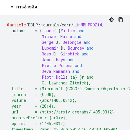
การอ้างอิง
:
@article
{
DBLP
:
journals
/
corr
/
LinMBHPRDZ14
,
  author    
=
{
Tsung
{-}
Yi
Lin
and
Michael
Maire
and
Serge
 J
.
Belongie
and
Lubomir
 D
.
Bourdev
and
Ross
 B
.
Girshick
and
James
Hays
and
Pietro
Perona
and
Deva
Ramanan
and
Piotr
Doll
{
'{a} }r and
               C. Lawrence Zitnick},
  title     = {Microsoft {COCO:} Common Objects in C
  journal   = {CoRR},
  volume    = {abs/1405.0312},
  year      = {2014},
  url       = {http://arxiv.org/abs/1405.0312},
  archivePrefix = {arXiv},
  eprint    = {1405.0312},
  timestamp = {Mon, 13 Aug 2018 16:48:13 +0200},