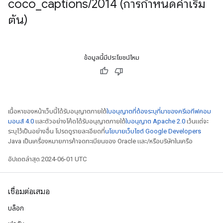
coco
_
captions
/
2014 (การกำหนดค่าเริ่ม
ต้น)
ข้อมูลนี้มีประโยชน์ไหม
เนื้อหาของหน้าเว็บนี้ได้รับอนุญาตภายใต้
ใบอนุญาตที่ต้องระบุที่มาของครีเอทีฟคอม
มอนส์ 4.0
และตัวอย่างโค้ดได้รับอนุญาตภายใต้
ใบอนุญาต Apache 2.0
เว้นแต่จะ
ระบุไว้เป็นอย่างอื่น โปรดดูรายละเอียดที่
นโยบายเว็บไซต์ Google Developers
Java เป็นเครื่องหมายการค้าจดทะเบียนของ Oracle และ/หรือบริษัทในเครือ
อัปเดตล่าสุด 2024-06-01 UTC
เชื่อมต่อเสมอ
บล็อก