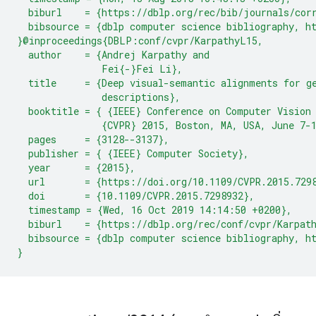
  biburl    = {https://dblp.org/rec/bib/journals/cor
  bibsource = {dblp computer science bibliography, h
}@inproceedings{DBLP:conf/cvpr/KarpathyL15,
  author    = {Andrej Karpathy and
               Fei{-}Fei Li},
  title     = {Deep visual-semantic alignments for g
               descriptions},
  booktitle = { {IEEE} Conference on Computer Vision
               {CVPR} 2015, Boston, MA, USA, June 7-
  pages     = {3128--3137},
  publisher = { {IEEE} Computer Society},
  year      = {2015},
  url       = {https://doi.org/10.1109/CVPR.2015.729
  doi       = {10.1109/CVPR.2015.7298932},
  timestamp = {Wed, 16 Oct 2019 14:14:50 +0200},
  biburl    = {https://dblp.org/rec/conf/cvpr/Karpat
  bibsource = {dblp computer science bibliography, h
}