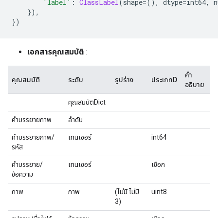
'label'
:
ClassLabel
(
shape
=(),
 dtype
=
int64
,
 n
}),
})
เอกสารคุณสมบัติ
:
คำ
คุณสมบัติ
ระดับ
รูปร่าง
ประเภทD
อธิบาย
คุณสมบัติDict
คำบรรยายภาพ
ลำดับ
คำบรรยายภาพ/
เทนเซอร์
int64
รหัส
คำบรรยาย/
เทนเซอร์
เชือก
ข้อความ
ภาพ
ภาพ
(ไม่มี ไม่มี
uint8
3)