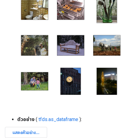
ตัวอย่าง
(
tfds.as_dataframe
):