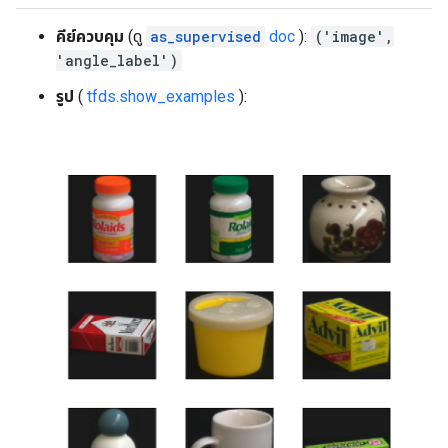
คีย์ควบคุม
(ดู
as_supervised
doc
):
('image',
'angle_label')
รูป
(
tfds.show_examples
):