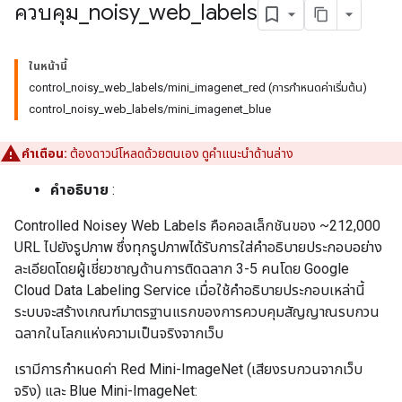
ควบคุม
_
noisy
_
web
_
labels
ในหน้านี้
control_noisy_web_labels/mini_imagenet_red (การกำหนดค่าเริ่มต้น)
control_noisy_web_labels/mini_imagenet_blue
คำเตือน:
ต้องดาวน์โหลดด้วยตนเอง ดูคำแนะนำด้านล่าง
คำอธิบาย
:
Controlled Noisey Web Labels คือคอลเล็กชันของ ~212,000
URL ไปยังรูปภาพ ซึ่งทุกรูปภาพได้รับการใส่คำอธิบายประกอบอย่าง
ละเอียดโดยผู้เชี่ยวชาญด้านการติดฉลาก 3-5 คนโดย Google
Cloud Data Labeling Service เมื่อใช้คำอธิบายประกอบเหล่านี้
ระบบจะสร้างเกณฑ์มาตรฐานแรกของการควบคุมสัญญาณรบกวน
ฉลากในโลกแห่งความเป็นจริงจากเว็บ
เรามีการกำหนดค่า Red Mini-ImageNet (เสียงรบกวนจากเว็บ
จริง) และ Blue Mini-ImageNet: