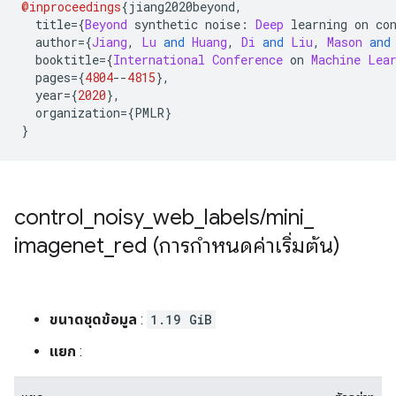
@inproceedings
{
jiang2020beyond
,
  title
={
Beyond
 synthetic noise
:
Deep
 learning on co
  author
={
Jiang
,
Lu
and
Huang
,
Di
and
Liu
,
Mason
and
  booktitle
={
International
Conference
 on 
Machine
Lea
  pages
={
4804
--
4815
},
  year
={
2020
},
  organization
={
PMLR
}
}
control
_
noisy
_
web
_
labels
/
mini
_
imagenet
_
red (การกำหนดค่าเริ่มต้น)
ขนาดชุดข้อมูล
:
1.19 GiB
แยก
: