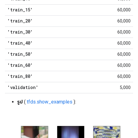
'train
_
15'
60,000
'train
_
20'
60,000
'train
_
30'
60,000
'train
_
40'
60,000
'train
_
50'
60,000
'train
_
60'
60,000
'train
_
80'
60,000
'validation'
5,000
รูป
(
tfds.show_examples
):