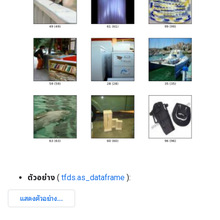
ตัวอย่าง
(
tfds.as_dataframe
):