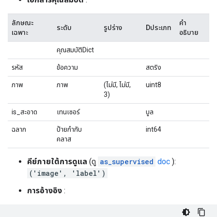
ลักษณะ
คำ
ระดับ
รูปร่าง
Dประเภท
เฉพาะ
อธิบาย
คุณสมบัติDict
รหัส
ข้อความ
สตริง
ภาพ
ภาพ
(ไม่มี, ไม่มี,
uint8
3)
is_สะอาด
เทนเซอร์
บูล
ฉลาก
ป้ายกำกับ
int64
คลาส
คีย์ภายใต้การดูแล
(ดู
as_supervised
doc
):
('image', 'label')
การอ้างอิง
: