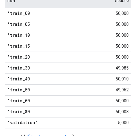
แยก
ตัวอย่าง
'train
_
00'
50,000
'train
_
05'
50,000
'train
_
10'
50,000
'train
_
15'
50,000
'train
_
20'
50,000
'train
_
30'
49,985
'train
_
40'
50,010
'train
_
50'
49,962
'train
_
60'
50,000
'train
_
80'
50,008
'validation'
5,000