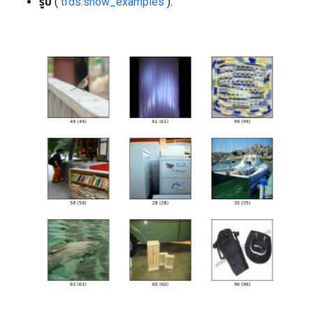
รูป
(
tfds.show_examples
):