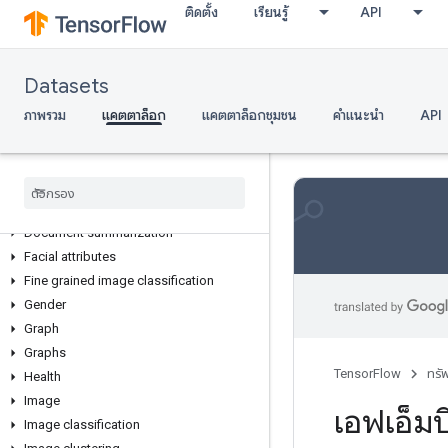
ติดตั้ง
เรียนรู้
API
Common sense reasoning
Computer science
Conditional image generation
Datasets
Coreference resolution
D4rl
ภาพรวม
แคตตาล็อก
แคตตาล็อกชุมชน
คำแนะนำ
API
Density estimation
Dependency parsing
Dialog act labeling
Dialogue
Document summarization
Facial attributes
Fine grained image classification
Gender
Graph
Graphs
TensorFlow
ทรั
Health
Image
เอฟเอ็มบ
Image classification