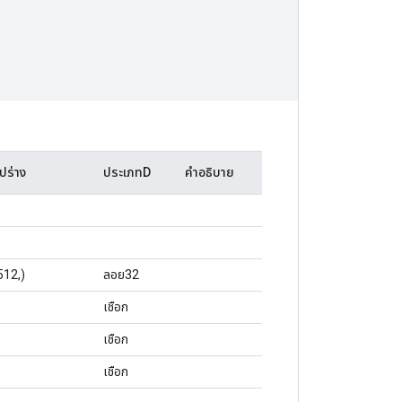
ูปร่าง
ประเภทD
คำอธิบาย
512,)
ลอย32
เชือก
เชือก
เชือก