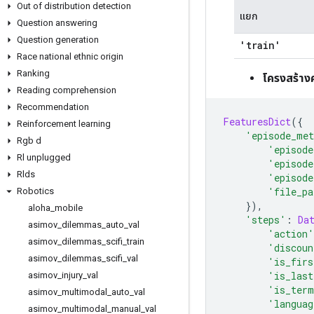
Out of distribution detection
แยก
Question answering
Question generation
'train'
Race national ethnic origin
Ranking
โครงสร้าง
Reading comprehension
Recommendation
FeaturesDict
({
Reinforcement learning
'episode_met
Rgb d
'episode
Rl unplugged
'episode
Rlds
'episode
'file_pa
Robotics
}),
aloha
_
mobile
'steps'
:
Da
asimov
_
dilemmas
_
auto
_
val
'action'
asimov
_
dilemmas
_
scifi
_
train
'discoun
asimov
_
dilemmas
_
scifi
_
val
'is_firs
'is_last
asimov
_
injury
_
val
'is_term
asimov
_
multimodal
_
auto
_
val
'languag
asimov
_
multimodal
_
manual
_
val