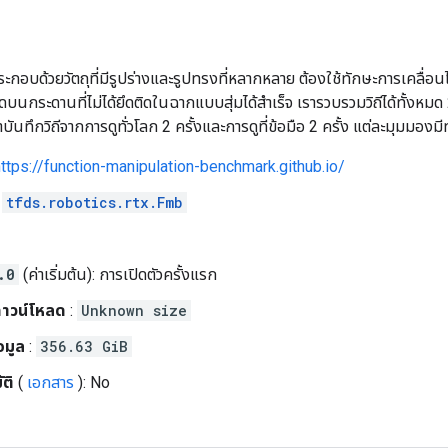
ระกอบด้วยวัตถุที่มีรูปร่างและรูปทรงที่หลากหลาย ต้องใช้ทักษะการเคล
นกระดานที่ไม่ได้ยึดติดในฉากแบบสุ่มได้สำเร็จ เรารวบรวมวิถีได้ทั้งหม
ันทึกวิถีจากการดูทั่วโลก 2 ครั้งและการดูที่ข้อมือ 2 ครั้ง แต่ละมุมมองมี
https://function-manipulation-benchmark.github.io/
:
tfds.robotics.rtx.Fmb
.0
(ค่าเริ่มต้น): การเปิดตัวครั้งแรก
าวน์โหลด
:
Unknown size
อมูล
:
356.63 GiB
ติ
(
เอกสาร
): No