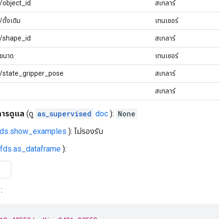
ต/object_id
สเกลาร์
ดั้งเดิม
เทนเซอร์
ต/shape_id
สเกลาร์
/ขนาด
เทนเซอร์
ต/state_gripper_pose
สเกลาร์
สเกลาร์
การดูแล
(ดู
as_supervised
doc
):
None
fds.show_examples
): ไม่รองรับ
tfds.as_dataframe
):
: