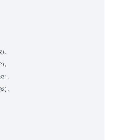
2
),
2
),
32
),
32
),