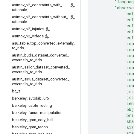
'languag
asimov
_
v2
_
constraints
_
with
_
'observa
rationale
'col
asimov
_
v2
_
constraints
_
without
_
'eef
rationale
'eef
asimov
_
v2
_
injuries
'eef
asimov
_
v2
_
videos
'eef
'ima
asu
_
table
_
top
_
converted
_
externally
_
to
_
rlds
'ima
'ima
austin
_
buds
_
dataset
_
converted
_
externally
_
to
_
rlds
'ima
'ima
austin
_
sailor
_
dataset
_
converted
_
externally
_
to
_
rlds
'ima
'ima
austin
_
sirius
_
dataset
_
converted
_
externally
_
to
_
rlds
'ima
'joi
bc
_
z
'joi
berkeley
_
autolab
_
ur5
'len
berkeley
_
cable
_
routing
'obj
berkeley
_
fanuc
_
manipulation
'pri
berkeley
_
gnm
_
cory
_
hall
'sha
'siz
berkeley
_
gnm
_
recon
'sta