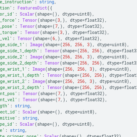
e_instruction'
:
string
,
tion'
:
FeaturesDict
({
or_id'
:
Scalar
(
shape
=(),
 dtype
=
uint8
),
_force'
:
Tensor
(
shape
=(
3
,),
 dtype
=
float32
),
_pose'
:
Tensor
(
shape
=(
7
,),
 dtype
=
float32
),
_torque'
:
Tensor
(
shape
=(
3
,),
 dtype
=
float32
),
_vel'
:
Tensor
(
shape
=(
6
,),
 dtype
=
float32
),
ge_side_1'
:
Image
(
shape
=(
256
,
256
,
3
),
 dtype
=
uint8
),
ge_side_1_depth'
:
Tensor
(
shape
=(
256
,
256
),
 dtype
=
float3
ge_side_2'
:
Image
(
shape
=(
256
,
256
,
3
),
 dtype
=
uint8
),
ge_side_2_depth'
:
Tensor
(
shape
=(
256
,
256
),
 dtype
=
float3
ge_wrist_1'
:
Image
(
shape
=(
256
,
256
,
3
),
 dtype
=
uint8
),
ge_wrist_1_depth'
:
Tensor
(
shape
=(
256
,
256
),
 dtype
=
float
ge_wrist_2'
:
Image
(
shape
=(
256
,
256
,
3
),
 dtype
=
uint8
),
ge_wrist_2_depth'
:
Tensor
(
shape
=(
256
,
256
),
 dtype
=
float
nt_pos'
:
Tensor
(
shape
=(
7
,),
 dtype
=
float32
),
nt_vel'
:
Tensor
(
shape
=(
7
,),
 dtype
=
float32
),
gth'
:
string
,
ect_id'
:
Scalar
(
shape
=(),
 dtype
=
uint8
),
mitive'
:
string
,
pe_id'
:
Scalar
(
shape
=(),
 dtype
=
uint8
),
e'
:
string
,
te_gripper_pose'
:
Scalar
(
shape
=(),
 dtype
=
float32
),