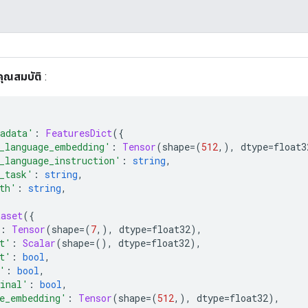
คุณสมบัติ
:
adata'
:
FeaturesDict
({
_language_embedding'
:
Tensor
(
shape
=(
512
,),
 dtype
=
float3
_language_instruction'
:
string
,
_task'
:
string
,
th'
:
string
,
taset
({
:
Tensor
(
shape
=(
7
,),
 dtype
=
float32
),
t'
:
Scalar
(
shape
=(),
 dtype
=
float32
),
t'
:
bool
,
'
:
bool
,
inal'
:
bool
,
e_embedding'
:
Tensor
(
shape
=(
512
,),
 dtype
=
float32
),