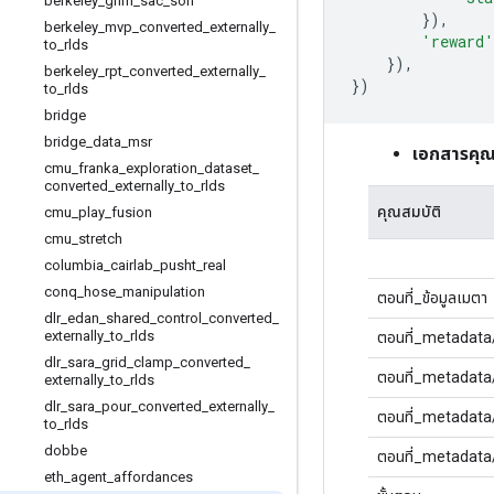
berkeley
_
gnm
_
sac
_
son
}),
berkeley
_
mvp
_
converted
_
externally
_
'reward'
to
_
rlds
}),
berkeley
_
rpt
_
converted
_
externally
_
})
to
_
rlds
bridge
bridge
_
data
_
msr
เอกสารคุณ
cmu
_
franka
_
exploration
_
dataset
_
converted
_
externally
_
to
_
rlds
คุณสมบัติ
cmu
_
play
_
fusion
cmu
_
stretch
columbia
_
cairlab
_
pusht
_
real
conq
_
hose
_
manipulation
ตอนที่_ข้อมูลเมตา
dlr
_
edan
_
shared
_
control
_
converted
_
externally
_
to
_
rlds
ตอนที่_metadat
dlr
_
sara
_
grid
_
clamp
_
converted
_
ตอนที่_metadata
externally
_
to
_
rlds
dlr
_
sara
_
pour
_
converted
_
externally
_
ตอนที่_metadata
to
_
rlds
dobbe
ตอนที่_metadata
eth
_
agent
_
affordances