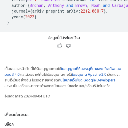
  author
={
Brohan
,
Anthony
and
Brown
,
Noah
and
Carbaj
  journal
={
arXiv preprint arXiv
:
2212.06817
},
  year
={
2022
}
}
ข้อมูลนี้มีประโยชน์ไหม
เนื้อหาของหน้าเว็บนี้ได้รับอนุญาตภายใต้
ใบอนุญาตที่ต้องระบุที่มาของครีเอทีฟคอม
มอนส์ 4.0
และตัวอย่างโค้ดได้รับอนุญาตภายใต้
ใบอนุญาต Apache 2.0
เว้นแต่จะ
ระบุไว้เป็นอย่างอื่น โปรดดูรายละเอียดที่
นโยบายเว็บไซต์ Google Developers
Java เป็นเครื่องหมายการค้าจดทะเบียนของ Oracle และ/หรือบริษัทในเครือ
อัปเดตล่าสุด 2024-09-04 UTC
เชื่อมต่อเสมอ
บล็อก