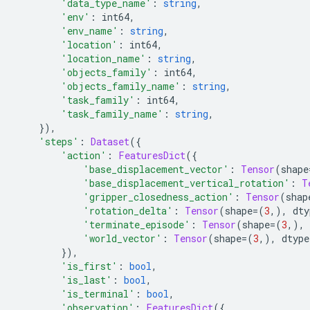
'data_type_name'
:
string
,
'env'
:
 int64
,
'env_name'
:
string
,
'location'
:
 int64
,
'location_name'
:
string
,
'objects_family'
:
 int64
,
'objects_family_name'
:
string
,
'task_family'
:
 int64
,
'task_family_name'
:
string
,
}),
'steps'
:
Dataset
({
'action'
:
FeaturesDict
({
'base_displacement_vector'
:
Tensor
(
shape
'base_displacement_vertical_rotation'
:
T
'gripper_closedness_action'
:
Tensor
(
shap
'rotation_delta'
:
Tensor
(
shape
=(
3
,),
 dty
'terminate_episode'
:
Tensor
(
shape
=(
3
,),
 
'world_vector'
:
Tensor
(
shape
=(
3
,),
 dtype
}),
'is_first'
:
bool
,
'is_last'
:
bool
,
'is_terminal'
:
bool
,
'observation'
:
FeaturesDict
({