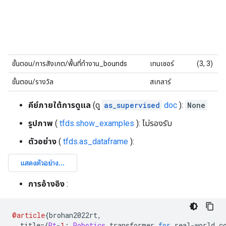
ขั้นตอน/การสังเกต/พื้นที่ทำงาน_bounds
เทนเซอร์
(3, 3)
ขั้นตอน/รางวัล
สเกลาร์
คีย์ภายใต้การดูแล
(ดู
as_supervised
doc
):
None
รูปภาพ
(
tfds.show_examples
): ไม่รองรับ
ตัวอย่าง
(
tfds.as_dataframe
):
การอ้างอิง
:
@article
{
brohan2022rt
,
  title
={
Rt
-
1
:
Robotics
 transformer 
for
 real
-
world c