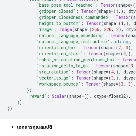
'base_pose_tool_reached'
:
Tensor
(
shape
=(
'gripper_closed'
:
Tensor
(
shape
=(
1
,),
 dty
'gripper_closedness_commanded'
:
Tensor
(
s
'height_to_bottom'
:
Tensor
(
shape
=(
1
,),
 d
'image'
:
Image
(
shape
=(
256
,
320
,
3
),
 dtyp
'natural_language_embedding'
:
Tensor
(
sha
'natural_language_instruction'
:
string
,
'orientation_box'
:
Tensor
(
shape
=(
2
,
3
),
 
'orientation_start'
:
Tensor
(
shape
=(
4
,),
 
'robot_orientation_positions_box'
:
Tenso
'rotation_delta_to_go'
:
Tensor
(
shape
=(
3
,
'src_rotation'
:
Tensor
(
shape
=(
4
,),
 dtype
'vector_to_go'
:
Tensor
(
shape
=(
3
,),
 dtype
'workspace_bounds'
:
Tensor
(
shape
=(
3
,
3
),
}),
'reward'
:
Scalar
(
shape
=(),
 dtype
=
float32
),
}),
})
เอกสารคุณสมบัติ
: