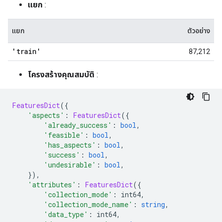
แยก
:
แยก
ตัวอย่าง
'train'
87,212
โครงสร้างคุณสมบัติ
:
FeaturesDict
({
'aspects'
:
FeaturesDict
({
'already_success'
:
bool
,
'feasible'
:
bool
,
'has_aspects'
:
bool
,
'success'
:
bool
,
'undesirable'
:
bool
,
}),
'attributes'
:
FeaturesDict
({
'collection_mode'
:
 int64
,
'collection_mode_name'
:
string
,
'data_type'
:
 int64
,