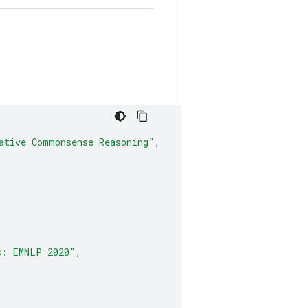
ative Commonsense Reasoning"
,
s: EMNLP 2020"
,