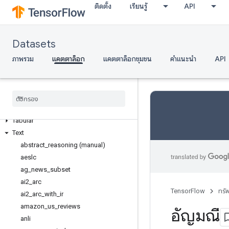
Semantic segmentation
ติดตั้ง
เรียนรู้
API
Sentiment analysis
Sequence modeling
Sequence to sequence language
Datasets
modeling
ภาพรวม
แคตตาล็อก
แคตตาล็อกชุมชน
คำแนะนำ
API
Speech
Speech recognition
Structured
Summarization
Table to text generation
Tabular
Text
abstract
_
reasoning (manual)
aeslc
ag
_
news
_
subset
ai2
_
arc
TensorFlow
ทรั
ai2
_
arc
_
with
_
ir
amazon
_
us
_
reviews
อัญมณี
anli