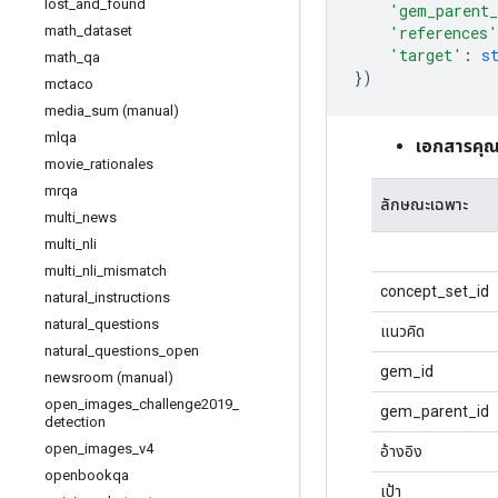
lost
_
and
_
found
'gem_parent
'references'
math
_
dataset
'target'
:
s
math
_
qa
})
mctaco
media
_
sum (manual)
mlqa
เอกสารคุณ
movie
_
rationales
mrqa
ลักษณะเฉพาะ
multi
_
news
multi
_
nli
multi
_
nli
_
mismatch
concept_set_id
natural
_
instructions
natural
_
questions
แนวคิด
natural
_
questions
_
open
gem_id
newsroom (manual)
open
_
images
_
challenge2019
_
gem_parent_id
detection
open
_
images
_
v4
อ้างอิง
openbookqa
เป้า