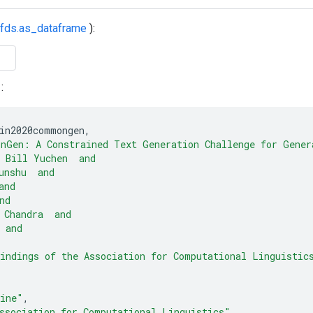
tfds.as_dataframe
):
:
in2020commongen
,
nGen: A Constrained Text Generation Challenge for Gener
 Bill Yuchen  and
unshu  and
and
nd
 Chandra  and
 and
indings of the Association for Computational Linguistic
ine"
,
ssociation for Computational Linguistics"
,