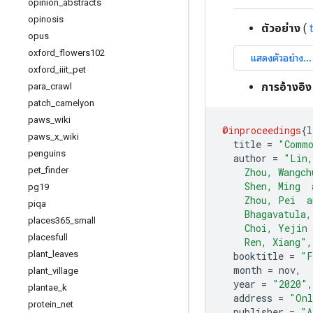
opinion
_
abstracts
opinosis
ตัวอย่าง
(
opus
oxford
_
flowers102
oxford
_
iiit
_
pet
การอ้างอิง
para
_
crawl
patch
_
camelyon
paws
_
wiki
@inproceedings
{
l
paws
_
x
_
wiki
  title 
=
"Commo
penguins
  author 
=
"Lin,
pet
_
finder
    Zhou, Wangch
    Shen, Ming  
pg19
    Zhou, Pei  a
piqa
    Bhagavatula,
places365
_
small
    Choi, Yejin 
placesfull
    Ren, Xiang"
,
plant
_
leaves
  booktitle 
=
"F
  month 
=
 nov
,
plant
_
village
  year 
=
"2020"
,
plantae
_
k
  address 
=
"Onl
protein
_
net
  publisher 
=
"A