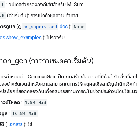
.1
: อัปเดตตัวกรองลิงก์เสียสำหรับ MLSum
.0
(ค่าเริ่มต้น): การเปิดตัวชุดความท้าทาย
การดูแล
(ดู
as_supervised
doc
):
None
fds.show_examples
): ไม่รองรับ
mon
_
gen (การกำหนดค่าเริ่มต้น)
ารกำหนดค่า : CommonGen เป็นงานสร้างข้อความที่มีข้อจำกัด ซึ่งเชื่อม
องอย่างชัดเจนสำหรับความสามารถในการให้เหตุผลเชิงสามัญสำนึกเชิงกำ
งประโยคที่สอดคล้องกันเพื่ออธิบายสถานการณ์ในชีวิตประจำวันโดยใช้แนวคิ
าวน์โหลด
:
1.84 MiB
อมูล
:
16.84 MiB
ติ
(
เอกสาร
): ใช่