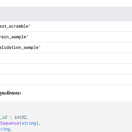
est
_
scramble'
rain
_
sample'
alidation
_
sample'
คุณลักษณะ
:
_id'
:
 int32
,
Sequence
(
string
),
tring
,