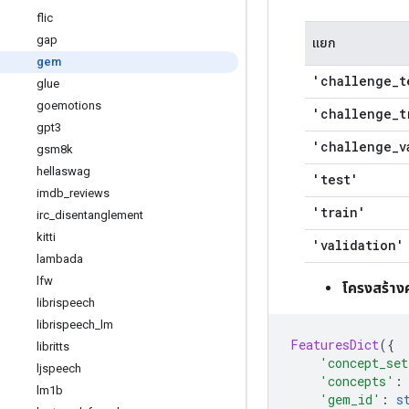
flic
gap
แยก
gem
'challenge
_
t
glue
goemotions
'challenge
_
t
gpt3
'challenge
_
v
gsm8k
hellaswag
'test'
imdb
_
reviews
'train'
irc
_
disentanglement
kitti
'validation'
lambada
lfw
โครงสร้าง
librispeech
librispeech
_
lm
FeaturesDict
({
libritts
'concept_set
ljspeech
'concepts'
:
lm1b
'gem_id'
:
s