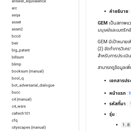
answer
_
equivalence
arc
คำอธิบาย
:
asqa
asset
GEM
เป็นสภาพแว
assin2
มนุษย์และเมตริกอั
bccd
GEM มีเป้าหมายเพ
beir
(2) จัดทำการวิเค
big
_
patent
สำหรับการประเมินข
billsum
blimp
สามารถดูข้อมูลเพิ่ม
booksum (manual)
bool
_
q
เอกสารประ
bot
_
adversarial
_
dialogue
bucc
หน้าแรก
:
c4 (manual)
รหัสที่มา
:
c4
_
wsrs
caltech101
รุ่น
:
cfq
1.0
cityscapes (manual)