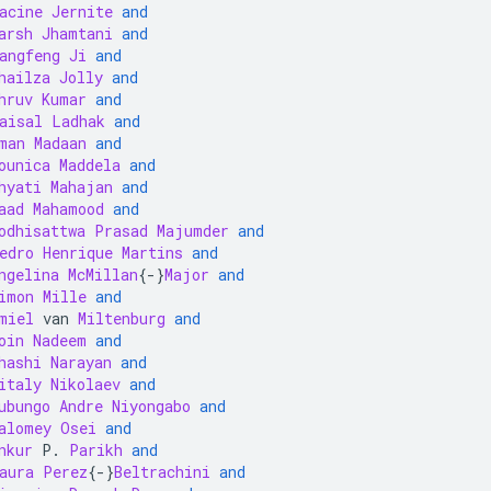
acine
Jernite
and
arsh
Jhamtani
and
angfeng
Ji
and
hailza
Jolly
and
hruv
Kumar
and
aisal
Ladhak
and
man
Madaan
and
ounica
Maddela
and
hyati
Mahajan
and
aad
Mahamood
and
odhisattwa
Prasad
Majumder
and
edro
Henrique
Martins
and
ngelina
McMillan
{-}
Major
and
imon
Mille
and
miel
 van 
Miltenburg
and
oin
Nadeem
and
hashi
Narayan
and
italy
Nikolaev
and
ubungo
Andre
Niyongabo
and
alomey
Osei
and
nkur
 P
.
Parikh
and
aura
Perez
{-}
Beltrachini
and