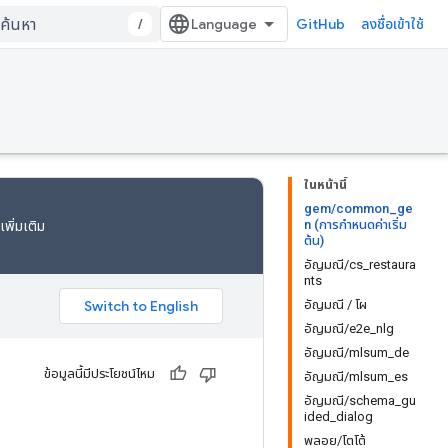
/
GitHub
ลงชื่อเข้าใช้
ในหน้านี้
gem/common_ge
n (การกำหนดค่าเริ่ม
เพิ่มเติม
ต้น)
อัญมณี/cs_restaura
nts
อัญมณี / โผ
อัญมณี/e2e_nlg
อัญมณี/mlsum_de
ข้อมูลนี้มีประโยชน์ไหม
อัญมณี/mlsum_es
อัญมณี/schema_gu
ided_dialog
พลอย/โตโต้