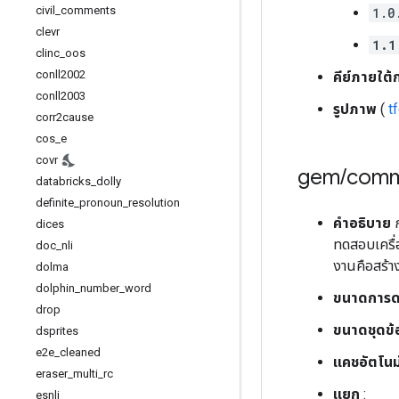
civil
_
comments
1.0
clevr
1.1
clinc
_
oos
conll2002
คีย์ภายใต้
conll2003
รูปภาพ
(
t
corr2cause
cos
_
e
covr
gem
/
com
databricks
_
dolly
definite
_
pronoun
_
resolution
คำอธิบาย
ก
dices
ทดสอบเครื่
doc
_
nli
งานคือสร้า
dolma
dolphin
_
number
_
word
ขนาดการด
drop
ขนาดชุดข้
dsprites
e2e
_
cleaned
แคชอัตโนมั
eraser
_
multi
_
rc
แยก
:
esnli