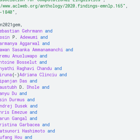
/www.aclweb.org/anthology/2020.findings-emnlp.165"
,
-1840"
,
n2021gem
,
ebastian
Gehrmann
and
osin
 P
.
Adewumi
and
armanya
Aggarwal
and
awan
Sasanka
Ammanamanchi
and
remu
Anuoluwapo
and
ntoine
Bosselut
and
hyathi
Raghavi
Chandu
and
iruna
{-}
Adriana
Clinciu
and
ipanjan
Das
and
austubh
 D
.
Dhole
and
anyu
Du
and
sin
Durmus
and
ndrej
Dusek
and
hris
Emezue
and
arun
Gangal
and
ristina
Garbacea
and
atsunori
Hashimoto
and
ufang
Hou
and