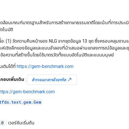
ดล้อมเกณฑ์มาตรฐานสำหรับการสร้างภาษาธรรมชาติโดยเน้นที่การประเม
ตโนมัติ
ื่อ: (1) วัดความคืบหน้าของ NLG จากชุดข้อมูล 13 ชุด ซึ่งครอบคลุมง
ราะห์เชิงลึกของข้อมูลและแบบจำลองที่นำเสนอผ่านแถลงการณ์ข้อมูลและ
้อความที่สร้างขึ้นโดยใช้มาตรวัดทั้งแบบอัตโนมัติและแบบมนุษย์
เติมได้ที่
https://gem-benchmark.com
กอบเพิ่มเติม
:
north_east
สำรวจเอกสารด้วยรหัส
https://gem-benchmark.com
tfds.text.gem.Gem
.0
: เวอร์ชันเริ่มต้น