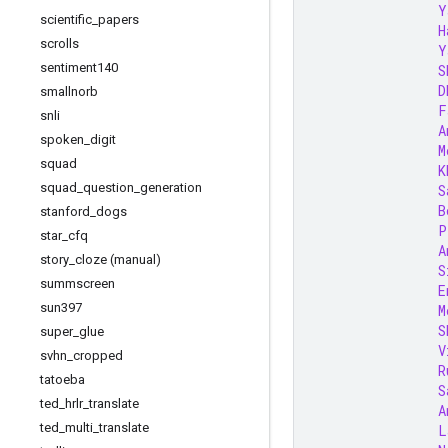
Y
scientific
_
papers
H
scrolls
Y
sentiment140
S
D
smallnorb
F
snli
A
spoken
_
digit
M
squad
K
squad
_
question
_
generation
S
B
stanford
_
dogs
P
star
_
cfq
A
story
_
cloze (manual)
S
summscreen
E
sun397
M
S
super
_
glue
V
svhn
_
cropped
R
tatoeba
S
ted
_
hrlr
_
translate
A
ted
_
multi
_
translate
L