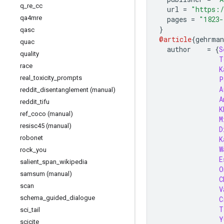
q
_
re
_
cc
  url 
=
"https:/
qa4mre
  pages 
=
"1823-
}
qasc
@article
{
gehrman
quac
  author    
=
{
S
quality
T
race
K
real
_
toxicity
_
prompts
P
A
reddit
_
disentanglement (manual)
A
reddit
_
tifu
K
ref
_
coco (manual)
M
resisc45 (manual)
D
robonet
K
W
rock
_
you
E
salient
_
span
_
wikipedia
O
samsum (manual)
C
scan
V
schema
_
guided
_
dialogue
C
T
sci
_
tail
Y
scicite