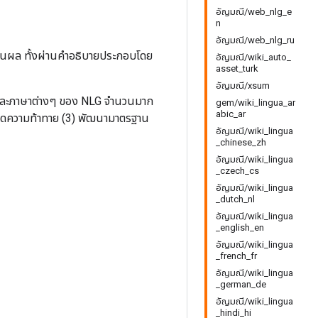
อัญมณี/web_nlg_e
n
อัญมณี/web_nlg_ru
ินผล ทั้งผ่านคำอธิบายประกอบโดย
อัญมณี/wiki_auto_
asset_turk
อัญมณี/xsum
านและภาษาต่างๆ ของ NLG จำนวนมาก
gem/wiki_lingua_ar
abic_ar
ชุดความท้าทาย (3) พัฒนามาตรฐาน
อัญมณี/wiki_lingua
_chinese_zh
อัญมณี/wiki_lingua
_czech_cs
อัญมณี/wiki_lingua
_dutch_nl
อัญมณี/wiki_lingua
_english_en
อัญมณี/wiki_lingua
_french_fr
อัญมณี/wiki_lingua
_german_de
อัญมณี/wiki_lingua
_hindi_hi