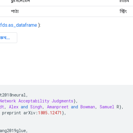
ক্লাসলেবেল
int64
পাঠ্য
স্ট্রিং
tfds.as_dataframe
):
t2018neural
,
Network
Acceptability
Judgments
},
dt
,
Alex
and
Singh
,
Amanpreet
and
Bowman
,
Samuel
 R
},
 preprint arXiv
:
1805.12471
},
ang2019glue
,