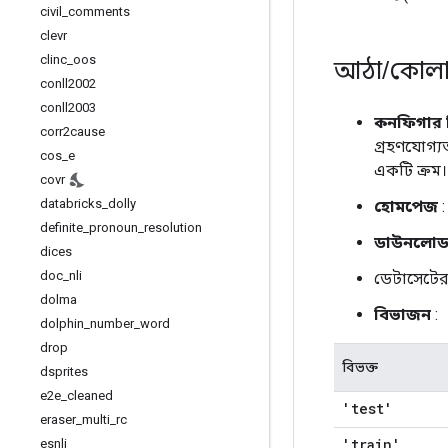
civil
_
comments
clevr
clinc
_
oos
আঠা
/
কোলা
conll2002
conll2003
কনফিগার 
corr2cause
গ্রহণযোগ্য
cos
_
e
একটি ক্রম।
covr
databricks
_
dolly
হোমপেজ
definite
_
pronoun
_
resolution
ডাউনলোড
dices
doc
_
nli
ডেটাসেটে
dolma
বিভাজন
:
dolphin
_
number
_
word
drop
বিভক্ত
dsprites
e2e
_
cleaned
'test'
eraser
_
multi
_
rc
'train'
esnli