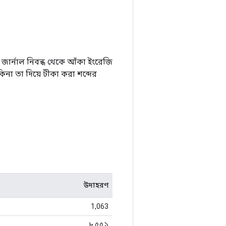
 জার্নাল নিবন্ধ থেকে আঁকা ইংরেজি
িনা তা দিয়ে টীকা করা শব্দের
উদাহরণ
1,063
৮,৫৫১