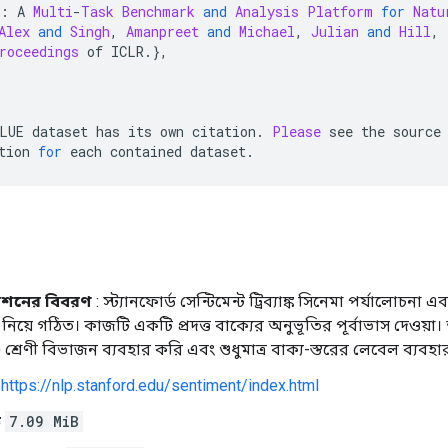
}:
 A 
Multi
-
Task
Benchmark
and
Analysis
Platform
for
Natu
Alex
and
Singh
,
Amanpreet
and
Michael
,
Julian
and
Hill
,
roceedings
 of ICLR
.},
LUE dataset has its own citation
.
Please
 see the source
tion 
for
 each contained dataset
.
শনের বিবরণ
: স্ট্যানফোর্ড সেন্টিমেন্ট ট্রিব্যাঙ্ক সিনেমা পর্যালোচ
 নিয়ে গঠিত। কাজটি একটি প্রদত্ত বাক্যের অনুভূতির পূর্বাভাস দেওয়া। 
শ্রেণী বিভাজন ব্যবহার করি এবং শুধুমাত্র বাক্য-স্তরের লেবেল ব্যবহ
:
https://nlp.stanford.edu/sentiment/index.html
ড
7.09 MiB