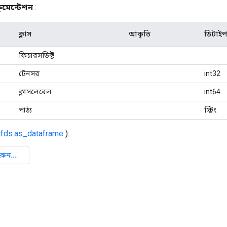
কুমেন্টেশন
:
ক্লাস
আকৃতি
ডিটাইপ
ফিচারসডিক্ট
টেনসর
int32
ক্লাসলেবেল
int64
পাঠ্য
স্ট্রিং
tfds.as_dataframe
):