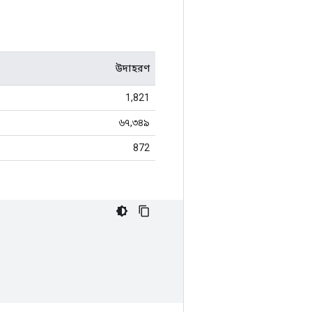
উদাহরণ
1,821
৬৭,৩৪৯
872