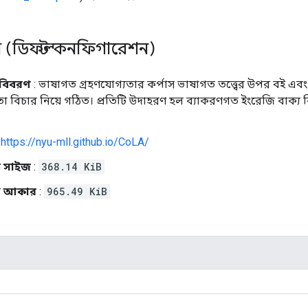
 (ডিফল্ট কনফিগারেশন)
বিবরণ
: ভাষাগত গ্রহণযোগ্যতার কর্পাস ভাষাগত তত্ত্বের উপর বই এবং
তা বিচার নিয়ে গঠিত। প্রতিটি উদাহরণ হল ব্যাকরণগত ইংরেজি বাক্য ক
:
https://nyu-mll.github.io/CoLA/
 সাইজ
:
368.14 KiB
র
আকার
:
965.49 KiB