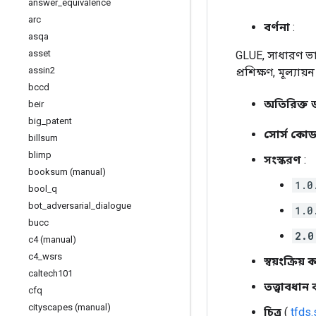
answer
_
equivalence
arc
বর্ণনা
:
asqa
asset
GLUE, সাধারণ ভাষ
assin2
প্রশিক্ষণ, মূল্যা
bccd
অতিরিক্ত 
beir
big
_
patent
সোর্স কো
billsum
blimp
সংস্করণ
:
booksum (manual)
1.0
bool
_
q
bot
_
adversarial
_
dialogue
1.0
bucc
2.0
c4 (manual)
c4
_
wsrs
স্বয়ংক্রিয় 
caltech101
তত্ত্বাবধান
cfq
cityscapes (manual)
চিত্র
(
tfds