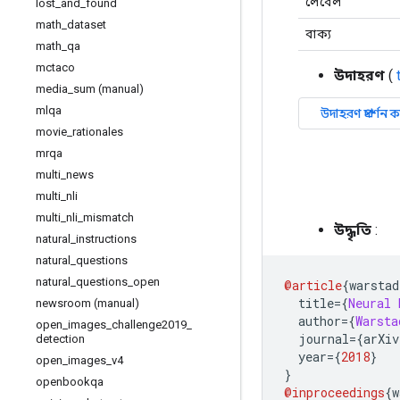
লেবেল
lost
_
and
_
found
math
_
dataset
বাক্য
math
_
qa
mctaco
উদাহরণ
(
media
_
sum (manual)
mlqa
movie
_
rationales
mrqa
multi
_
news
multi
_
nli
multi
_
nli
_
mismatch
উদ্ধৃতি
:
natural
_
instructions
natural
_
questions
natural
_
questions
_
open
@article
{
warstad
  title
={
Neural
newsroom (manual)
  author
={
Warsta
open
_
images
_
challenge2019
_
  journal
={
arXiv
detection
  year
={
2018
}
open
_
images
_
v4
}
openbookqa
@inproceedings
{
w