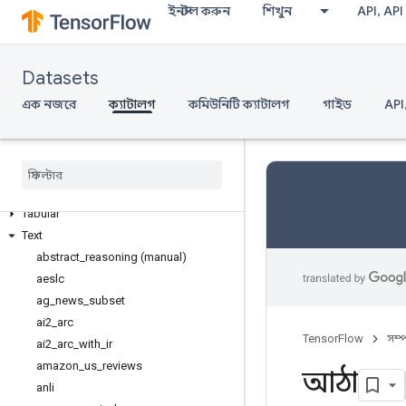
Semantic segmentation
ইনস্টল করুন
শিখুন
API, API
Sentiment analysis
Sequence modeling
Sequence to sequence language
Datasets
modeling
এক নজরে
ক্যাটালগ
কমিউনিটি ক্যাটালগ
গাইড
API
Speech
Speech recognition
Structured
Summarization
Table to text generation
Tabular
Text
abstract
_
reasoning (manual)
aeslc
ag
_
news
_
subset
ai2
_
arc
TensorFlow
সম্
ai2
_
arc
_
with
_
ir
amazon
_
us
_
reviews
আঠা
anli