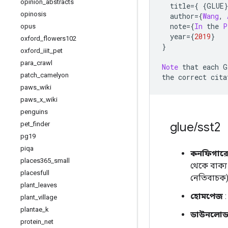
opinion
_
abstracts
  title
={
{
GLUE
opinosis
  author
={
Wang
,
  note
={
In
 the 
P
opus
  year
={
2019
}
oxford
_
flowers102
}
oxford
_
iiit
_
pet
para
_
crawl
Note
 that each G
patch
_
camelyon
the correct cita
paws
_
wiki
paws
_
x
_
wiki
penguins
glue
/
sst2
pet
_
finder
pg19
piqa
কনফিগারে
places365
_
small
থেকে বাক্য
placesfull
নেতিবাচক) 
plant
_
leaves
হোমপেজ
plant
_
village
plantae
_
k
ডাউনলো
protein
_
net