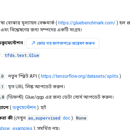
া বোঝার মূল্যায়ন বেঞ্চমার্ক (
https://gluebenchmark.com/
) হল প
য়ন এবং বিশ্লেষণের জন্য সম্পদের একটি সংগ্রহ।
ডকুমেন্টেশন
:
north_east
কোড সহ কাগজপত্রে অন্বেষণ করুন
ড
:
tfds.text.Glue
.0
: নতুন স্প্লিট API (
https://tensorflow.org/datasets/splits
)
.1
: মৃত URL লিঙ্ক আপডেট করুন।
.0
(ডিফল্ট): Glue/qqp এর জন্য ডেটা সোর্স আপডেট করুন।
ক্যাশে
(
ডকুমেন্টেশন
): হ্যাঁ
 করা কী
(দেখুন
as_supervised
doc
):
None
.show_examples
): সমর্থিত নয়।