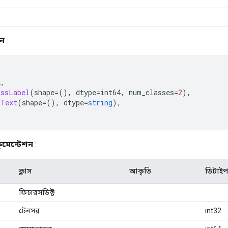
ঠন
:
2
,
assLabel
(
shape
=(),
 dtype
=
int64
,
 num_classes
=
2
),
Text
(
shape
=(),
 dtype
=
string
),
কুমেন্টেশন
:
ক্লাস
আকৃতি
ডিটাইপ
ফিচারসডিক্ট
টেনসর
int32