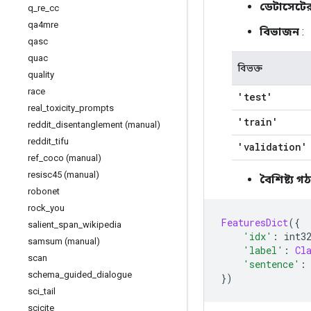
ডেটাসেটে
q
_
re
_
cc
qa4mre
বিভাজন
:
qasc
quac
বিভক্ত
quality
race
'test'
real
_
toxicity
_
prompts
'train'
reddit
_
disentanglement (manual)
reddit
_
tifu
'validation'
ref
_
coco (manual)
resisc45 (manual)
বৈশিষ্ট্য গ
robonet
rock
_
you
FeaturesDict
({
salient
_
span
_
wikipedia
'idx'
:
 int3
samsum (manual)
'label'
:
Cl
scan
'sentence'
:
schema
_
guided
_
dialogue
})
sci
_
tail
scicite