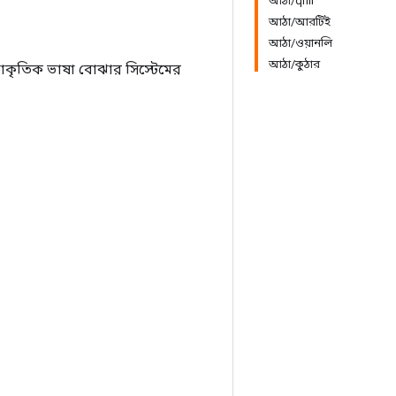
আঠা/qnli
আঠা/আরটিই
আঠা/ওয়ানলি
আঠা/কুঠার
্রাকৃতিক ভাষা বোঝার সিস্টেমের