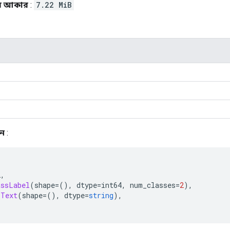
র আকার
:
7.22 MiB
ঠন
:
2
,
assLabel
(
shape
=(),
 dtype
=
int64
,
 num_classes
=
2
),
Text
(
shape
=(),
 dtype
=
string
),