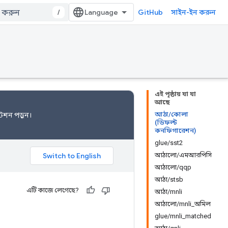
/
GitHub
সাইন-ইন করুন
এই পৃষ্ঠায় যা যা
আছে
আঠা/কোলা
টেশন
পড়ুন।
(ডিফল্ট
কনফিগারেশন)
glue/sst2
আঠালো/এমআরপিসি
আঠালো/qqp
আঠা/stsb
এটি কাজে লেগেছে?
আঠা/mnli
আঠালো/mnli_অমিল
glue/mnli_matched