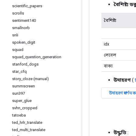
বৈশিষ্ট্য ড
scientific
_
papers
scrolls
বৈশিষ্ট্য
sentiment140
smallnorb
snli
spoken
_
digit
idx
squad
লেবেল
squad
_
question
_
generation
stanford
_
dogs
বাক্য
star
_
cfq
story
_
cloze (manual)
উদাহরণ
(
summscreen
sun397
super
_
glue
svhn
_
cropped
tatoeba
ted
_
hrlr
_
translate
ted
_
multi
_
translate
উদ্ধৃতি
: