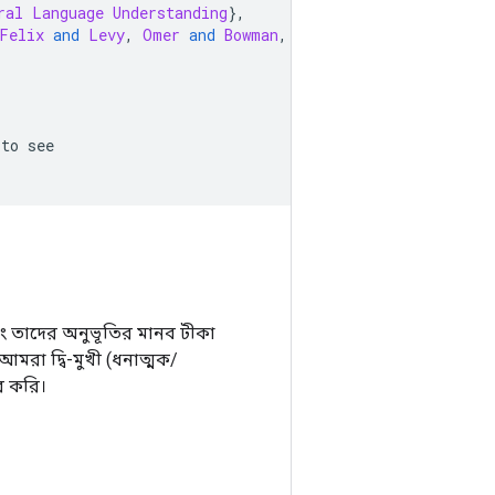
ral
Language
Understanding
},
Felix
and
Levy
,
Omer
and
Bowman
,
Samuel
 R
.},
 to see
না এবং তাদের অনুভূতির মানব টীকা
আমরা দ্বি-মুখী (ধনাত্মক/
ার করি।