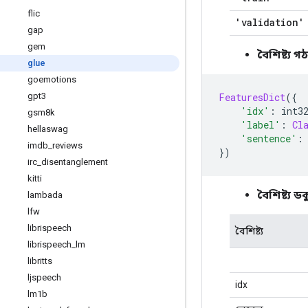
flic
'validation'
gap
gem
বৈশিষ্ট্য গ
glue
goemotions
FeaturesDict
({
gpt3
'idx'
:
 int3
gsm8k
'label'
:
Cl
hellaswag
'sentence'
:
imdb
_
reviews
})
irc
_
disentanglement
kitti
বৈশিষ্ট্য ড
lambada
lfw
librispeech
বৈশিষ্ট্য
librispeech
_
lm
libritts
ljspeech
idx
lm1b