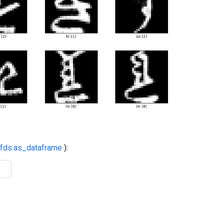
tfds.as_dataframe
):