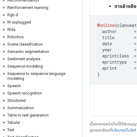
Recommendation
การอ้างอิง
Reinforcement learning
Rgb d
Rl unplugged
@online
{
clanuwat
Rlds
  author       
=
  title        
=
Robotics
  date         
=
Scene classification
  year         
=
Semantic segmentation
  eprintclass  
=
Sentiment analysis
  eprinttype   
=
Sequence modeling
  eprint       
=
}
Sequence to sequence language
modeling
Speech
Speech recognition
Structured
Summarization
Table to text generation
Tabular
เนื้อหาของหน้าเว็บนี้ได้รับอนุ
Text
ดูรายละเอียดที่
นโยบายเว็บไซต