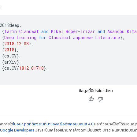
:
2018deep
,
{
Tarin
Clanuwat
and
Mikel
Bober
-
Irizar
and
Asanobu
Kita
{
Deep
Learning
for
Classical
Japanese
Literature
},
{
2018
-
12
-
03
},
{
2018
},
{
cs
.
CV
},
{
arXiv
},
{
cs
.
CV
/
1812.01718
},
ข้อมูลนี้มีประโยชน์ไหม
ญาตภายใต้
ใบอนุญาตที่ต้องระบุที่มาของครีเอทีฟคอมมอนส์ 4.0
และตัวอย่างโค้ดได้รับอนุญ
์ Google Developers
Java เป็นเครื่องหมายการค้าจดทะเบียนของ Oracle และ/หรือบริษัท