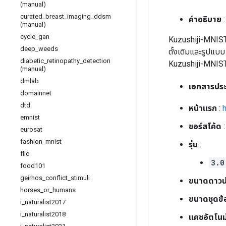
(manual)
curated
_
breast
_
imaging
_
ddsm
คำอธิบาย
:
(manual)
cycle
_
gan
Kuzushiji-MNIST
deep
_
weeds
ดั้งเดิมและรูปแบบ
diabetic
_
retinopathy
_
detection
Kuzushiji-MNIS
(manual)
dmlab
เอกสารประ
domainnet
dtd
หน้าแรก
:
h
emnist
ซอร์สโค้ด
eurosat
fashion
_
mnist
รุ่น
:
flic
3.0
food101
geirhos
_
conflict
_
stimuli
ขนาดดาวน
horses
_
or
_
humans
ขนาดชุดข้
i
_
naturalist2017
i
_
naturalist2018
แคชอัตโนมั