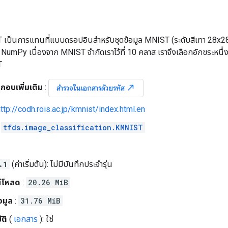
 เป็นการแทนที่แบบดรอปอินสำหรับชุดข้อมูล MNIST (ระดับสีเทา 28x28
 NumPy เนื่องจาก MNIST จำกัดเราไว้ที่ 10 คลาส เราจึงเลือกอักขระหนึ่งต
T
กอบเพิ่มเติม
:
north_east
สำรวจในเอกสารด้วยรหัส
ttp://codh.rois.ac.jp/kmnist/index.html.en
:
tfds.image_classification.KMNIST
.1
(ค่าเริ่มต้น): ไม่มีบันทึกประจำรุ่น
์โหลด
:
20.26 MiB
อมูล
:
31.76 MiB
ติ
(
เอกสาร
): ใช่