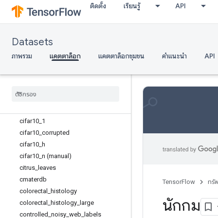
caltech_birds2010
ติดตั้ง
เรียนรู้
API
caltech_birds2011
cars196
cassava
Datasets
cats_vs_dogs
ภาพรวม
แคตตาล็อก
แคตตาล็อกชุมชน
คำแนะนำ
API
celeb_a
chexpert (manual)
cifar10
cifar100
cifar100
_
n (manual)
cifar10
_
1
cifar10
_
corrupted
cifar10
_
h
cifar10
_
n (manual)
citrus
_
leaves
cmaterdb
TensorFlow
ทรั
colorectal
_
histology
นักกม
colorectal
_
histology
_
large
controlled
_
noisy
_
web
_
labels