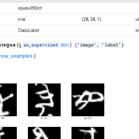
คุณสมบัติDict
ภาพ
(28, 28, 1)
u
ClassLabel
i
การดูแล
(ดู
as_supervised
doc
):
('image', 'label')
show_examples
):