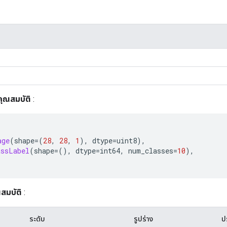
คุณสมบัติ
:
age
(
shape
=(
28
,
28
,
1
),
 dtype
=
uint8
),
assLabel
(
shape
=(),
 dtype
=
int64
,
 num_classes
=
10
),
สมบัติ
:
ระดับ
รูปร่าง
ป