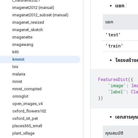
i
_
naturalist2021
แยก
:
imagenet2012 (manual)
imagenet2012
_
subset (manual)
แยก
imagenet
_
resized
imagenet
_
sketch
'test'
imagenette
imagewang
'train'
kitti
kmnist
โครงสร้าง
lvis
malaria
FeaturesDict
({
mnist
'image'
:
Im
mnist
_
corrupted
'label'
:
Cl
omniglot
})
open
_
images
_
v4
oxford
_
flowers102
เอกสารคุณ
oxford
_
iiit
_
pet
places365
_
small
คุณสมบัติ
plant
_
village