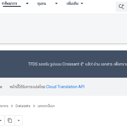
ทรัพยากร
ชุมชน
เพิ่มเติม
TFDS รองรับ
รูปแบบ Croissant 🥐
แล้ว! อ่าน
เอกสาร
เพื่อทราบ
หน้านี้ได้รับการแปลโดย
Cloud Translation API
พยากร
Datasets
แคตตาล็อก