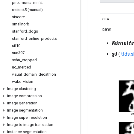
pneumonia
_
mnist
resisc45 (manual)
siscore
ภาพ
smallnorb
ฉลาก
stanford
_
dogs
stanford
_
online
_
products
คีย์ภายใต้
stl10
sun397
รูป
(
tfds.
svhn
_
cropped
uc
_
merced
visual
_
domain
_
decathlon
wake
_
vision
Image clustering
Image compression
Image generation
Image segmentation
Image super resolution
Image to image translation
Instance segmentation