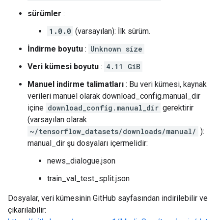
sürümler
:
1.0.0
(varsayılan): İlk sürüm.
İndirme boyutu
:
Unknown size
Veri kümesi boyutu
:
4.11 GiB
Manuel indirme talimatları
: Bu veri kümesi, kaynak
verileri manuel olarak download_config.manual_dir
içine
download_config.manual_dir
gerektirir
(varsayılan olarak
~/tensorflow_datasets/downloads/manual/
):
manual_dir şu dosyaları içermelidir:
news_dialogue.json
train_val_test_split.json
Dosyalar, veri kümesinin GitHub sayfasından indirilebilir ve
çıkarılabilir: