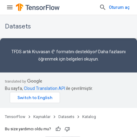
Oturum aç
Datasets
TFDS artık
Kruvasan 🥐 formatını
destekliyor! Daha fazlasını
öğrenmek için
belgeleri
okuyun.
Bu sayfa,
Cloud Translation API
ile çevrilmiştir.
TensorFlow
Kaynaklar
Datasets
Katalog
Bu size yardımcı oldu mu?