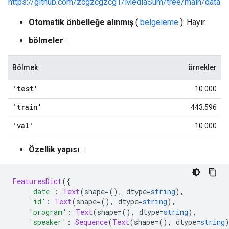
https://github.com/zcgzcgzcg1/MediaSum/tree/main/data
Otomatik önbelleğe alınmış
(
belgeleme
): Hayır
bölmeler
:
Bölmek
örnekler
'test'
10.000
'train'
443.596
'val'
10.000
Özellik yapısı
:
FeaturesDict
({
'date'
:
Text
(
shape
=(),
 dtype
=
string
),
'id'
:
Text
(
shape
=(),
 dtype
=
string
),
'program'
:
Text
(
shape
=(),
 dtype
=
string
),
'speaker'
:
Sequence
(
Text
(
shape
=(),
 dtype
=
string