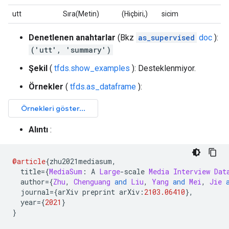
utt
Sıra(Metin)
(Hiçbiri,)
sicim
Denetlenen anahtarlar
(Bkz
as_supervised
doc
):
('utt', 'summary')
Şekil
(
tfds.show_examples
): Desteklenmiyor.
Örnekler
(
tfds.as_dataframe
):
Alıntı
:
@article
{
zhu2021mediasum
,
  title
={
MediaSum
:
 A 
Large
-
scale 
Media
Interview
Dat
  author
={
Zhu
,
Chenguang
and
Liu
,
Yang
and
Mei
,
Jie
  journal
={
arXiv preprint arXiv
:
2103.06410
},
  year
={
2021
}
}