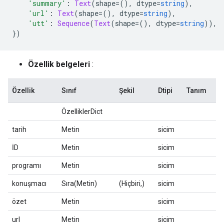
'summary'
:
Text
(
shape
=(),
 dtype
=
string
),
'url'
:
Text
(
shape
=(),
 dtype
=
string
),
'utt'
:
Sequence
(
Text
(
shape
=(),
 dtype
=
string
)),
})
Özellik belgeleri
:
Özellik
Sınıf
Şekil
Dtipi
Tanım
ÖzelliklerDict
tarih
Metin
sicim
İD
Metin
sicim
programı
Metin
sicim
konuşmacı
Sıra(Metin)
(Hiçbiri,)
sicim
özet
Metin
sicim
url
Metin
sicim