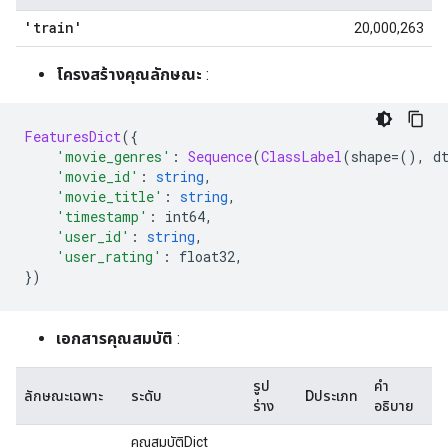
'train'
20,000,263
โครงสร้างคุณลักษณะ
:
FeaturesDict
({
'movie_genres'
:
Sequence
(
ClassLabel
(
shape
=(),
 d
'movie_id'
:
string
,
'movie_title'
:
string
,
'timestamp'
:
 int64
,
'user_id'
:
string
,
'user_rating'
:
 float32
,
})
เอกสารคุณสมบัติ
:
รูป
คำ
ลักษณะเฉพาะ
ระดับ
Dประเภท
ร่าง
อธิบาย
คุณสมบัติDict