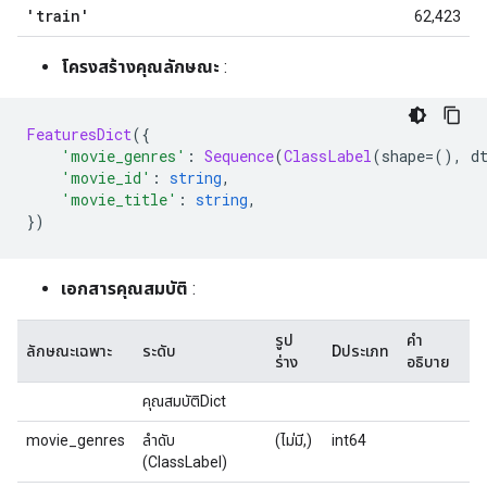
'train'
62,423
โครงสร้างคุณลักษณะ
:
FeaturesDict
({
'movie_genres'
:
Sequence
(
ClassLabel
(
shape
=(),
 d
'movie_id'
:
string
,
'movie_title'
:
string
,
})
เอกสารคุณสมบัติ
:
รูป
คำ
ลักษณะเฉพาะ
ระดับ
Dประเภท
ร่าง
อธิบาย
คุณสมบัติDict
movie_genres
ลำดับ
(ไม่มี,)
int64
(ClassLabel)