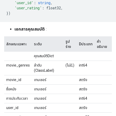
'user_id'
:
string
,
'user_rating'
:
 float32
,
})
เอกสารคุณสมบัติ
:
รูป
คำ
ลักษณะเฉพาะ
ระดับ
Dประเภท
ร่าง
อธิบาย
คุณสมบัติDict
movie_genres
ลำดับ
(ไม่มี,)
int64
(ClassLabel)
movie_id
เทนเซอร์
สตริง
ชื่อหนัง
เทนเซอร์
สตริง
การประทับเวลา
เทนเซอร์
int64
user_id
เทนเซอร์
สตริง