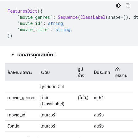
FeaturesDict
({
'movie_genres'
:
Sequence
(
ClassLabel
(
shape
=(),
 d
'movie_id'
:
string
,
'movie_title'
:
string
,
})
เอกสารคุณสมบัติ
:
รูป
คำ
ลักษณะเฉพาะ
ระดับ
Dประเภท
ร่าง
อธิบาย
คุณสมบัติDict
movie_genres
ลำดับ
(ไม่มี,)
int64
(ClassLabel)
movie_id
เทนเซอร์
สตริง
ชื่อหนัง
เทนเซอร์
สตริง