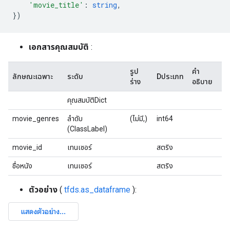
'movie_title'
:
string
,
})
เอกสารคุณสมบัติ
:
รูป
คำ
ลักษณะเฉพาะ
ระดับ
Dประเภท
ร่าง
อธิบาย
คุณสมบัติDict
movie_genres
ลำดับ
(ไม่มี,)
int64
(ClassLabel)
movie_id
เทนเซอร์
สตริง
ชื่อหนัง
เทนเซอร์
สตริง
ตัวอย่าง
(
tfds.as_dataframe
):