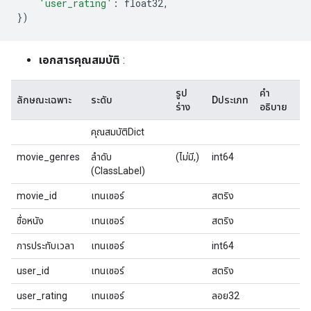
'user_rating'
:
 float32
,
})
เอกสารคุณสมบัติ
:
รูป
คำ
ลักษณะเฉพาะ
ระดับ
Dประเภท
ร่าง
อธิบาย
คุณสมบัติDict
movie_genres
ลำดับ
(ไม่มี,)
int64
(ClassLabel)
movie_id
เทนเซอร์
สตริง
ชื่อหนัง
เทนเซอร์
สตริง
การประทับเวลา
เทนเซอร์
int64
user_id
เทนเซอร์
สตริง
user_rating
เทนเซอร์
ลอย32