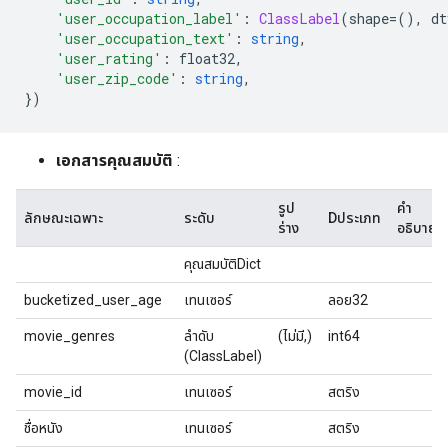
'user_occupation_label'
:
ClassLabel
(
shape
=(),
 dt
'user_occupation_text'
:
string
,
'user_rating'
:
 float32
,
'user_zip_code'
:
string
,
})
เอกสารคุณสมบัติ
:
รูป
คำ
ลักษณะเฉพาะ
ระดับ
Dประเภท
ร่าง
อธิบาย
คุณสมบัติDict
bucketized_user_age
เทนเซอร์
ลอย32
movie_genres
ลำดับ
(ไม่มี,)
int64
(ClassLabel)
movie_id
เทนเซอร์
สตริง
ชื่อหนัง
เทนเซอร์
สตริง