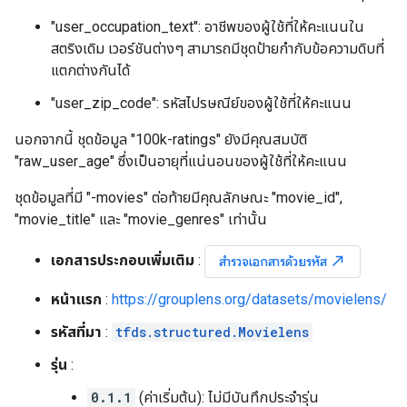
"user_occupation_text": อาชีพของผู้ใช้ที่ให้คะแนนใน
สตริงเดิม เวอร์ชันต่างๆ สามารถมีชุดป้ายกำกับข้อความดิบที่
แตกต่างกันได้
"user_zip_code": รหัสไปรษณีย์ของผู้ใช้ที่ให้คะแนน
นอกจากนี้ ชุดข้อมูล "100k-ratings" ยังมีคุณสมบัติ
"raw_user_age" ซึ่งเป็นอายุที่แน่นอนของผู้ใช้ที่ให้คะแนน
ชุดข้อมูลที่มี "-movies" ต่อท้ายมีคุณลักษณะ "movie_id",
"movie_title" และ "movie_genres" เท่านั้น
เอกสารประกอบเพิ่มเติม
:
north_east
สำรวจเอกสารด้วยรหัส
หน้าแรก
:
https://grouplens.org/datasets/movielens/
รหัสที่มา
:
tfds.structured.Movielens
รุ่น
:
0.1.1
(ค่าเริ่มต้น): ไม่มีบันทึกประจำรุ่น