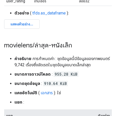
user_rating
เทนเซอร์
ลอย32
ตัวอย่าง
(
tfds.as_dataframe
):
movielens
/
ล่าสุด-หนังเล็ก
คำอธิบาย
การกำหนดค่า : ชุดข้อมูลนี้มีข้อมูลของภาพยนตร์
9,742 เรื่องซึ่งจัดเรตในชุดข้อมูลขนาดเล็กล่าสุด
ขนาดการดาวน์โหลด
:
955.28 KiB
ขนาดชุดข้อมูล
:
910.64 KiB
แคชอัตโนมัติ
(
เอกสาร
): ใช่
แยก
:
แยก
ตัวอย่าง