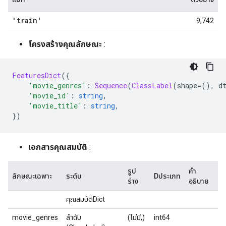
'train'
9,742
โครงสร้างคุณลักษณะ
:
FeaturesDict
({
'movie_genres'
:
Sequence
(
ClassLabel
(
shape
=(),
 d
'movie_id'
:
string
,
'movie_title'
:
string
,
})
เอกสารคุณสมบัติ
:
รูป
คำ
ลักษณะเฉพาะ
ระดับ
Dประเภท
ร่าง
อธิบาย
คุณสมบัติDict
movie_genres
ลำดับ
(ไม่มี,)
int64