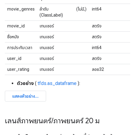
movie_genres
ลำดับ
(ไม่มี,)
int64
(ClassLabel)
movie_id
เทนเซอร์
สตริง
ชื่อหนัง
เทนเซอร์
สตริง
การประทับเวลา
เทนเซอร์
int64
user_id
เทนเซอร์
สตริง
user_rating
เทนเซอร์
ลอย32
ตัวอย่าง
(
tfds.as_dataframe
):
เลนส์ภาพยนตร์
/
ภาพยนตร์ 20 ม