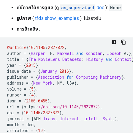
คีย์ภายใต้การดูแล
(ดู
as_supervised
doc
):
None
รูปภาพ
(
tfds.show_examples
): ไม่รองรับ
การอ้างอิง
:
@article
{
10.1145
/
2827872
,
author 
=
{
Harper
,
 F
.
Maxwell
and
Konstan
,
Joseph
 A
.}
title 
=
{
The
MovieLens
Datasets
:
History
and
Context
year 
=
{
2015
},
issue_date 
=
{
January
2016
},
publisher 
=
{
Association
for
Computing
Machinery
},
address 
=
{
New
York
,
 NY
,
 USA
},
volume 
=
{
5
},
number 
=
{
4
},
issn 
=
{
2160
-
6455
},
url 
=
{
https
:
//doi.org/10.1145/2827872},
doi 
=
{
10.1145
/
2827872
},
journal 
=
{
ACM 
Trans
.
Interact
.
Intell
.
Syst
.},
month 
=
 dec
,
articleno 
=
{
19
},