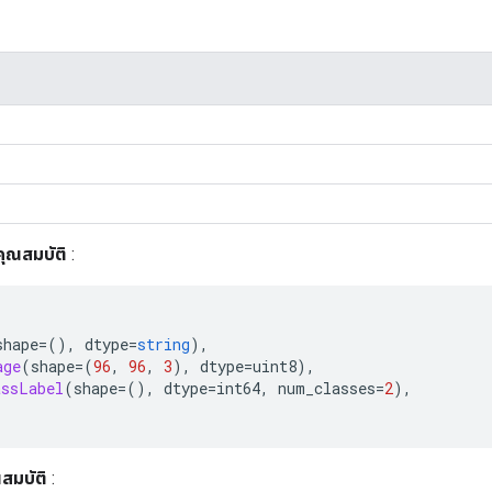
คุณสมบัติ
:
shape
=(),
 dtype
=
string
),
age
(
shape
=(
96
,
96
,
3
),
 dtype
=
uint8
),
assLabel
(
shape
=(),
 dtype
=
int64
,
 num_classes
=
2
),
สมบัติ
: