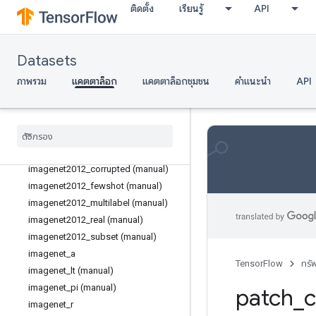
ติดตั้ง
เรียนรู้
API
clevr
clic
coil100
Datasets
covr
ภาพรวม
แคตตาล็อก
แคตตาล็อกชุมชน
คำแนะนำ
API
div2k
downsampled
_
imagenet
dsprites
flic
imagenet2012 (manual)
imagenet2012
_
corrupted (manual)
imagenet2012
_
fewshot (manual)
imagenet2012
_
multilabel (manual)
imagenet2012
_
real (manual)
imagenet2012
_
subset (manual)
imagenet
_
a
TensorFlow
ทรั
imagenet
_
lt (manual)
imagenet
_
pi (manual)
patch
_
imagenet
_
r