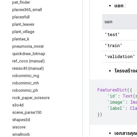
pet
_
finder
แยก
:
places365
_
small
placesfull
แยก
plant
_
leaves
plant
_
village
'test'
plantae
_
k
'train'
pneumonia
_
mnist
quickdraw
_
bitmap
'validation'
ref
_
coco (manual)
resisc45 (manual)
โครงสร้าง
robomimic
_
mg
robomimic
_
mh
FeaturesDict
({
robomimic
_
ph
'id'
:
Text
(
rock
_
paper
_
scissors
'image'
:
Im
s3o4d
'label'
:
Cl
scene
_
parse150
})
shapes3d
siscore
เอกสารคุณ
smallnorb