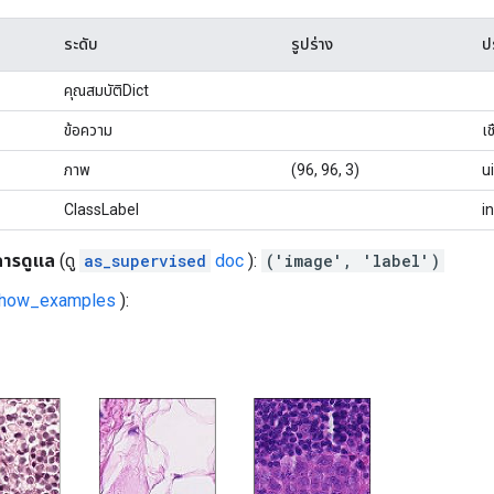
ระดับ
รูปร่าง
ป
คุณสมบัติDict
ข้อความ
เ
ภาพ
(96, 96, 3)
u
ClassLabel
i
การดูแล
(ดู
as_supervised
doc
):
('image', 'label')
show_examples
):