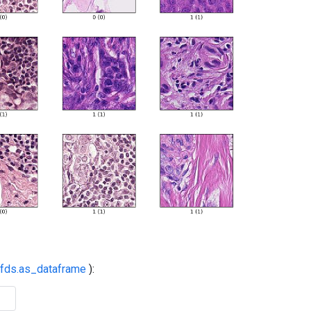
tfds.as_dataframe
):