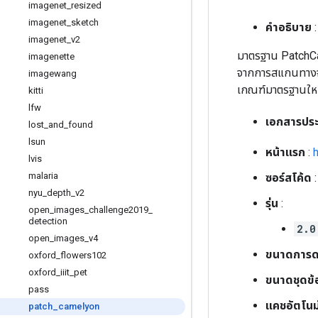
imagenet
_
resized
imagenet
_
sketch
คำอธิบาย
:
imagenet
_
v2
มาตรฐาน PatchCam
imagenette
จากการสแกนทางจุลพ
imagewang
เกณฑ์มาตรฐานใหม่
kitti
lfw
เอกสารประ
lost
_
and
_
found
lsun
หน้าแรก
:
lvis
malaria
ซอร์สโค้ด
nyu
_
depth
_
v2
รุ่น
:
open
_
images
_
challenge2019
_
detection
2.0
open
_
images
_
v4
ขนาดการด
oxford
_
flowers102
oxford
_
iiit
_
pet
ขนาดชุดข้
pass
แคชอัตโนมั
patch
_
camelyon