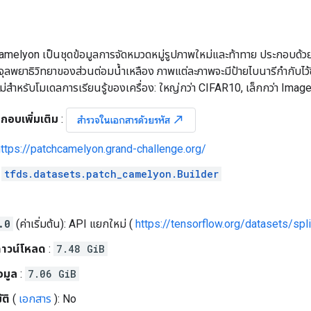
elyon เป็นชุดข้อมูลการจัดหมวดหมู่รูปภาพใหม่และท้าทาย ประกอบด้วยภ
ยาธิวิทยาของส่วนต่อมน้ำเหลือง ภาพแต่ละภาพจะมีป้ายไบนารีกำกับไว้ซึ่ง
สำหรับโมเดลการเรียนรู้ของเครื่อง: ใหญ่กว่า CIFAR10, เล็กกว่า Image
กอบเพิ่มเติม
:
north_east
สำรวจในเอกสารด้วยรหัส
https://patchcamelyon.grand-challenge.org/
:
tfds.datasets.patch_camelyon.Builder
.0
(ค่าเริ่มต้น): API แยกใหม่ (
https://tensorflow.org/datasets/spli
าวน์โหลด
:
7.48 GiB
อมูล
:
7.06 GiB
ติ
(
เอกสาร
): No