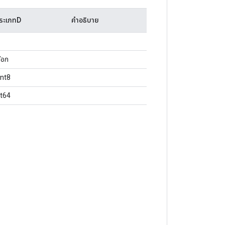
ระเภทD
คำอธิบาย
ชือก
int8
nt64