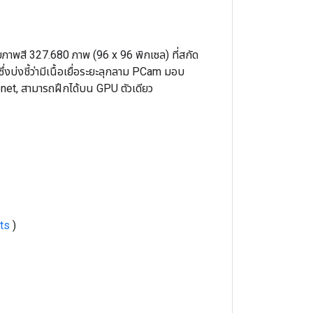
าพสี 327.680 ภาพ (96 x 96 พิกเซล) ที่สกัด
บ่งชี้ว่ามีเนื้อเยื่อระยะลุกลาม PCam มอบ
net, สามารถฝึกได้บน GPU ตัวเดียว
ts
)