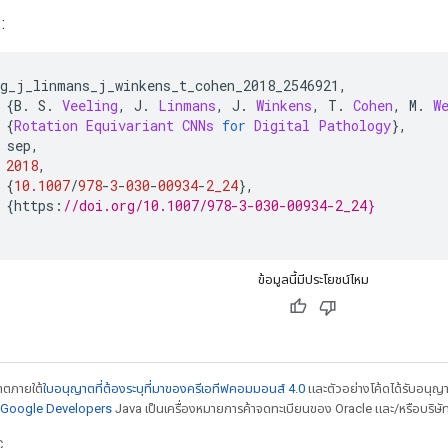
:
ng_j_linmans_j_winkens_t_cohen_2018_2546921
,
{
B
.
 S
.
Veeling
,
 J
.
Linmans
,
 J
.
Winkens
,
 T
.
Cohen
,
 M
.
W
{
Rotation
Equivariant
CNNs
for
Digital
Pathology
},
 sep
,
2018
,
{
10.1007
/
978
-
3
-
030
-
00934
-
2_24
},
{
https
:
//doi.org/10.1007/978-3-030-00934-2_24}
ข้อมูลนี้มีประโยชน์ไหม
ญาตภายใต้
ใบอนุญาตที่ต้องระบุที่มาของครีเอทีฟคอมมอนส์ 4.0
และตัวอย่างโค้ดได้รับอนุญ
์ Google Developers
Java เป็นเครื่องหมายการค้าจดทะเบียนของ Oracle และ/หรือบริษัท
C