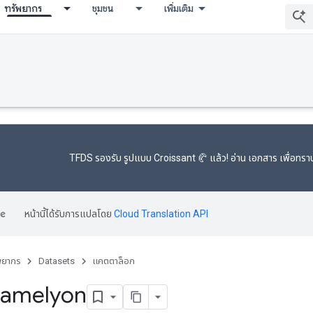
ทรัพยากร
ชุมชน
เพิ่มเติม
TFDS รองรับ
รูปแบบ Croissant 🥐
แล้ว! อ่าน
เอกสาร
เพื่อทราบ
หน้านี้ได้รับการแปลโดย
Cloud Translation API
พยากร
Datasets
แคตตาล็อก
camelyon