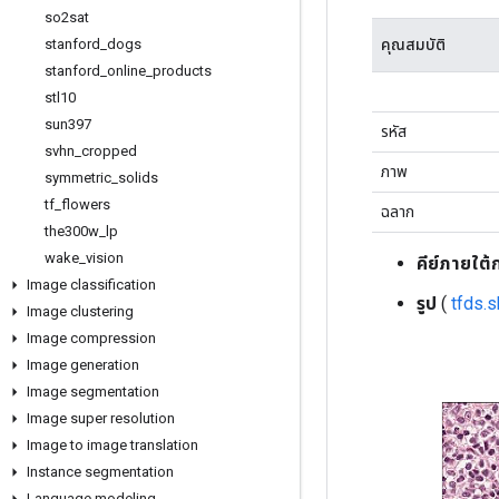
so2sat
คุณสมบัติ
stanford
_
dogs
stanford
_
online
_
products
stl10
sun397
รหัส
svhn
_
cropped
ภาพ
symmetric
_
solids
tf
_
flowers
ฉลาก
the300w
_
lp
wake
_
vision
คีย์ภายใต้
Image classification
รูป
(
tfds.
Image clustering
Image compression
Image generation
Image segmentation
Image super resolution
Image to image translation
Instance segmentation
Language modeling