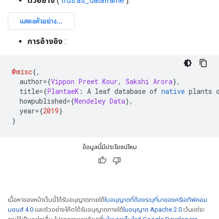
ตัวอย่าง
(
tfds.as_dataframe
):
การอ้างอิง
:
@misc
{,
  author
={
Vippon
Preet
Kour
,
Sakshi
Arora
},
  title
={
PlantaeK
:
 A leaf database of 
native
 plants 
  howpublished
={
Mendeley
Data
},
  year
={
2019
}
}
ข้อมูลนี้มีประโยชน์ไหม
เนื้อหาของหน้าเว็บนี้ได้รับอนุญาตภายใต้
ใบอนุญาตที่ต้องระบุที่มาของครีเอทีฟคอม
มอนส์ 4.0
และตัวอย่างโค้ดได้รับอนุญาตภายใต้
ใบอนุญาต Apache 2.0
เว้นแต่จะ