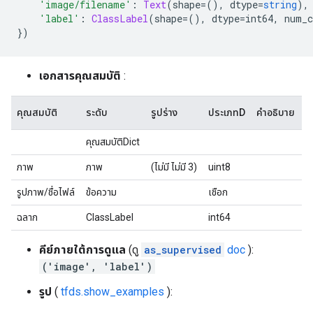
'image/filename'
:
Text
(
shape
=(),
 dtype
=
string
),
'label'
:
ClassLabel
(
shape
=(),
 dtype
=
int64
,
 num_c
})
เอกสารคุณสมบัติ
:
คุณสมบัติ
ระดับ
รูปร่าง
ประเภทD
คำอธิบาย
คุณสมบัติDict
ภาพ
ภาพ
(ไม่มี ไม่มี 3)
uint8
รูปภาพ/ชื่อไฟล์
ข้อความ
เชือก
ฉลาก
ClassLabel
int64
คีย์ภายใต้การดูแล
(ดู
as_supervised
doc
):
('image', 'label')
รูป
(
tfds.show_examples
):