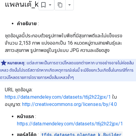
แพลนเต้
_
k
คำอธิบาย
:
ชุดข้อมูลนี้ประกอบด้วยรูปภาพใบพืชที่มีสุขภาพดีและไม่แข็งแรง
จำนวน 2,153 ภาพ แบ่งออกเป็น 16 หมวดหมู่ตามสายพันธุ์และ
สภาวะสุขภาพ รูปภาพอยู่ในรูปแบบ JPG ความละเอียดสูง
หมายเหตุ:
แต่ละภาพเป็นการดาวน์โหลดแยกต่างหาก บางอย่างอาจไม่ค่อยล้ม
เหลว ดังนั้นโปรดรีสตาร์ทหากเกิดเหตุการณ์เช่นนี้ จะมีข้อยกเว้นเกิดขึ้นในกรณีที่การ
ดาวน์โหลดรายการใดรายการหนึ่งล้มเหลวซ้ำๆ
URL ชุดข้อมูล:
https://data.mendeley.com/datasets/t6j2h22jpx/1
ใบ
อนุญาต:
http://creativecommons.org/licenses/by/4.0
หน้าแรก
:
https://data.mendeley.com/datasets/t6j2h22jpx/1
ซอร์สโค้ด
:
tfds.datasets.plantae_k.Builder