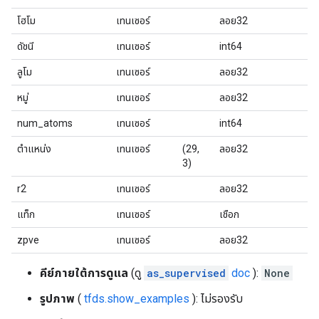
โฮโม
เทนเซอร์
ลอย32
ดัชนี
เทนเซอร์
int64
ลูโม
เทนเซอร์
ลอย32
หมู่
เทนเซอร์
ลอย32
num_atoms
เทนเซอร์
int64
ตำแหน่ง
เทนเซอร์
(29,
ลอย32
3)
r2
เทนเซอร์
ลอย32
แท็ก
เทนเซอร์
เชือก
zpve
เทนเซอร์
ลอย32
คีย์ภายใต้การดูแล
(ดู
as_supervised
doc
):
None
รูปภาพ
(
tfds.show_examples
): ไม่รองรับ