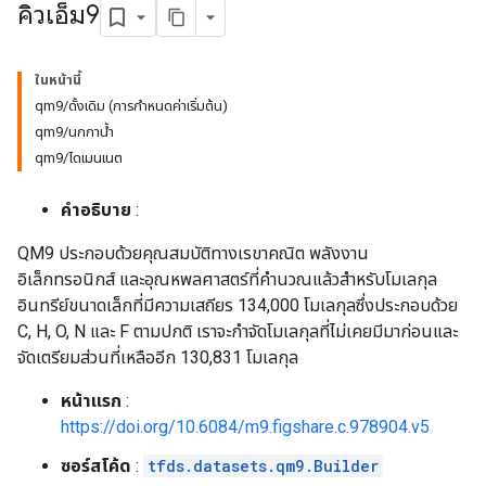
คิวเอ็ม9
ในหน้านี้
qm9/ดั้งเดิม (การกำหนดค่าเริ่มต้น)
qm9/นกกาน้ำ
qm9/ไดเมนเนต
คำอธิบาย
:
QM9 ประกอบด้วยคุณสมบัติทางเรขาคณิต พลังงาน
อิเล็กทรอนิกส์ และอุณหพลศาสตร์ที่คำนวณแล้วสำหรับโมเลกุล
อินทรีย์ขนาดเล็กที่มีความเสถียร 134,000 โมเลกุลซึ่งประกอบด้วย
C, H, O, N และ F ตามปกติ เราจะกำจัดโมเลกุลที่ไม่เคยมีมาก่อนและ
จัดเตรียมส่วนที่เหลืออีก 130,831 โมเลกุล
หน้าแรก
:
https://doi.org/10.6084/m9.figshare.c.978904.v5
ซอร์สโค้ด
:
tfds.datasets.qm9.Builder