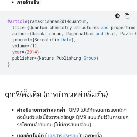
การอ้างอิง
:
@article
{
ramakrishnan2014quantum
,
title
=
{
Quantum
chemistry
structures
and
properties
author
=
{
Ramakrishnan
,
Raghunathan
and
Dral
,
Pavlo
journal
=
{
Scientific
Data
}
,
volume
=
{
1
}
,
year
=
{
2014
}
,
publisher
=
{
Nature
Publishing
Group
}
}
qm9
/
ดั้งเดิม (การกำหนดค่าเริ่มต้น)
คำอธิบายการกำหนดค่า
: QM9 ไม่ได้กำหนดการแยกใดๆ
ดังนั้นตัวแปรนี้จึงวางชุดข้อมูล QM9 แบบเต็มไว้ในการแยก
รถไฟตามลำดับเดิม (ไม่มีการสับเปลี่ยน)
แคชอัตโนมัติ
(
เอกสารประกอบ
): เฉพาะเมื่อ