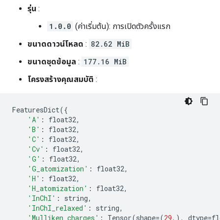
รุ่น
:
1.0.0
(ค่าเริ่มต้น): การเปิดตัวครั้งแรก
ขนาดดาวน์โหลด
:
82.62 MiB
ขนาดชุดข้อมูล
:
177.16 MiB
โครงสร้างคุณสมบัติ
:
FeaturesDict
({
'A'
:
float32
,
'B'
:
float32
,
'C'
:
float32
,
'Cv'
:
float32
,
'G'
:
float32
,
'G_atomization'
:
float32
,
'H'
:
float32
,
'H_atomization'
:
float32
,
'InChI'
:
string
,
'InChI_relaxed'
:
string
,
'Mulliken_charges'
:
Tensor
(
shape
=
(
29
,),
dtype
=
fl