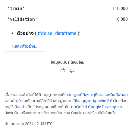
'train'
110,000
'validation'
10,000
ตัวอย่าง
(
tfds.as_dataframe
):
ข้อมูลนี้มีประโยชน์ไหม
เนื้อหาของหน้าเว็บนี้ได้รับอนุญาตภายใต้
ใบอนุญาตที่ต้องระบุที่มาของครีเอทีฟคอม
มอนส์ 4.0
และตัวอย่างโค้ดได้รับอนุญาตภายใต้
ใบอนุญาต Apache 2.0
เว้นแต่จะ
ระบุไว้เป็นอย่างอื่น โปรดดูรายละเอียดที่
นโยบายเว็บไซต์ Google Developers
Java เป็นเครื่องหมายการค้าจดทะเบียนของ Oracle และ/หรือบริษัทในเครือ
อัปเดตล่าสุด 2024-12-13 UTC