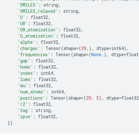
'SMILES'
:
string
,
'SMILES_relaxed'
:
string
,
'U'
:
float32
,
'U0'
:
float32
,
'U0_atomization'
:
float32
,
'U_atomization'
:
float32
,
'alpha'
:
float32
,
'charges'
:
Tensor
(
shape
=
(
29
,),
dtype
=
int64
),
'frequencies'
:
Tensor
(
shape
=
(
None
,),
dtype
=
float
'gap'
:
float32
,
'homo'
:
float32
,
'index'
:
int64
,
'lumo'
:
float32
,
'mu'
:
float32
,
'num_atoms'
:
int64
,
'positions'
:
Tensor
(
shape
=
(
29
,
3
),
dtype
=
float32
'r2'
:
float32
,
'tag'
:
string
,
'zpve'
:
float32
,
})