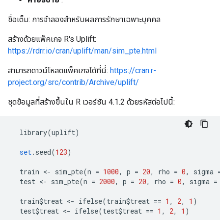
ชื่อเต็ม: การจำลองสำหรับผลการรักษาเฉพาะบุคคล
สร้างด้วยแพ็คเกจ R's Uplift:
https://rdrr.io/cran/uplift/man/sim_pte.html
สามารถดาวน์โหลดแพ็คเกจได้ที่นี่:
https://cran.r-
project.org/src/contrib/Archive/uplift/
ชุดข้อมูลที่สร้างขึ้นใน R เวอร์ชัน 4.1.2 ด้วยรหัสต่อไปนี้:
  library
(
uplift
)
set
.
seed
(
123
)
  train 
<-
 sim_pte
(
n 
=
1000
,
 p 
=
20
,
 rho 
=
0
,
 sigma 
  test 
<-
 sim_pte
(
n 
=
2000
,
 p 
=
20
,
 rho 
=
0
,
 sigma 
=
  train$treat 
<-
 ifelse
(
train$treat 
==
1
,
2
,
1
)
  test$treat 
<-
 ifelse
(
test$treat 
==
1
,
2
,
1
)