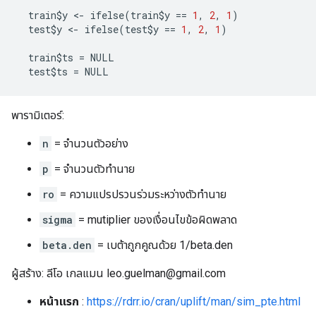
  train$y 
<-
 ifelse
(
train$y 
==
1
,
2
,
1
)
  test$y 
<-
 ifelse
(
test$y 
==
1
,
2
,
1
)
  train$ts 
=
 NULL
  test$ts 
=
 NULL
พารามิเตอร์:
n
= จำนวนตัวอย่าง
p
= จำนวนตัวทำนาย
ro
= ความแปรปรวนร่วมระหว่างตัวทำนาย
sigma
= mutiplier ของเงื่อนไขข้อผิดพลาด
beta.den
= เบต้าถูกคูณด้วย 1/beta.den
ผู้สร้าง: ลีโอ เกลแมน leo.guelman@gmail.com
หน้าแรก
:
https://rdrr.io/cran/uplift/man/sim_pte.html