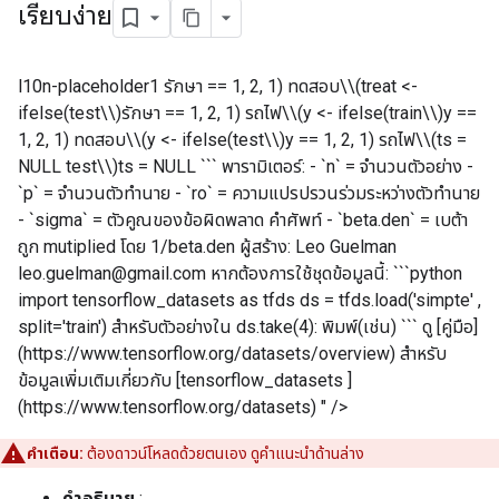
เรียบง่าย
l10n-placeholder1 รักษา == 1, 2, 1) ทดสอบ\\(treat <-
ifelse(test\\)รักษา == 1, 2, 1) รถไฟ\\(y <- ifelse(train\\)y ==
1, 2, 1) ทดสอบ\\(y <- ifelse(test\\)y == 1, 2, 1) รถไฟ\\(ts =
NULL test\\)ts = NULL ``` พารามิเตอร์: - `n` = จำนวนตัวอย่าง -
`p` = จำนวนตัวทำนาย - `ro` = ความแปรปรวนร่วมระหว่างตัวทำนาย
- `sigma` = ตัวคูณของข้อผิดพลาด คำศัพท์ - `beta.den` = เบต้า
ถูก mutiplied โดย 1/beta.den ผู้สร้าง: Leo Guelman
leo.guelman@gmail.com หากต้องการใช้ชุดข้อมูลนี้: ```python
import tensorflow_datasets as tfds ds = tfds.load('simpte' ,
split='train') สำหรับตัวอย่างใน ds.take(4): พิมพ์(เช่น) ``` ดู [คู่มือ]
(https://www.tensorflow.org/datasets/overview) สำหรับ
ข้อมูลเพิ่มเติมเกี่ยวกับ [tensorflow_datasets ]
(https://www.tensorflow.org/datasets) " />
คำเตือน:
ต้องดาวน์โหลดด้วยตนเอง ดูคำแนะนำด้านล่าง
คำอธิบาย
: