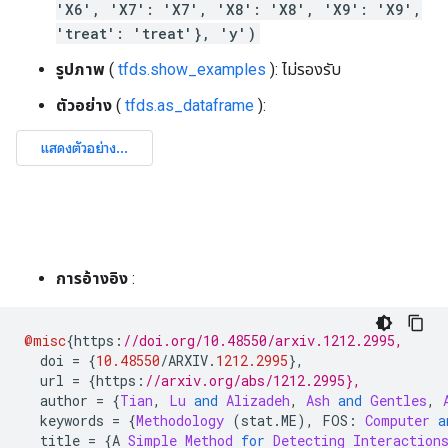
'X6', 'X7': 'X7', 'X8': 'X8', 'X9': 'X9',
'treat': 'treat'}, 'y')
รูปภาพ
(
tfds.show_examples
): ไม่รองรับ
ตัวอย่าง
(
tfds.as_dataframe
):
การอ้างอิง
:
@misc
{
https
:
//doi.org/10.48550/arxiv.1212.2995,
  doi 
=
{
10.48550
/
ARXIV
.
1212.2995
},
  url 
=
{
https
:
//arxiv.org/abs/1212.2995},
  author 
=
{
Tian
,
Lu
and
Alizadeh
,
Ash
and
Gentles
,
  keywords 
=
{
Methodology
(
stat
.
ME
),
 FOS
:
Computer
a
  title 
=
{
A 
Simple
Method
for
Detecting
Interaction