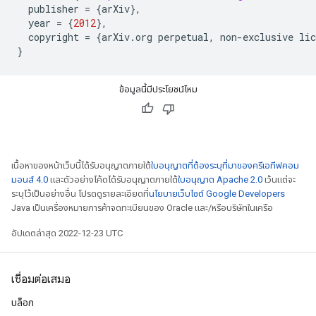
  publisher 
=
{
arXiv
},
  year 
=
{
2012
},
  copyright 
=
{
arXiv
.
org perpetual
,
 non
-
exclusive lic
}
ข้อมูลนี้มีประโยชน์ไหม
เนื้อหาของหน้าเว็บนี้ได้รับอนุญาตภายใต้
ใบอนุญาตที่ต้องระบุที่มาของครีเอทีฟคอม
มอนส์ 4.0
และตัวอย่างโค้ดได้รับอนุญาตภายใต้
ใบอนุญาต Apache 2.0
เว้นแต่จะ
ระบุไว้เป็นอย่างอื่น โปรดดูรายละเอียดที่
นโยบายเว็บไซต์ Google Developers
Java เป็นเครื่องหมายการค้าจดทะเบียนของ Oracle และ/หรือบริษัทในเครือ
อัปเดตล่าสุด 2022-12-23 UTC
เชื่อมต่อเสมอ
บล็อก