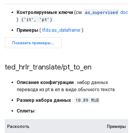
Контролируемые ключи
(см.
as_supervised
doc
):
('it', 'pt')
Примеры
(
tfds.as_dataframe
):
ted
_
hrlr
_
translate
/
pt
_
to
_
en
Описание конфигурации
: набор данных
перевода из pt в en в виде обычного текста.
Размер набора данных
:
10.89 MiB
Сплиты
:
Расколоть
Примеры