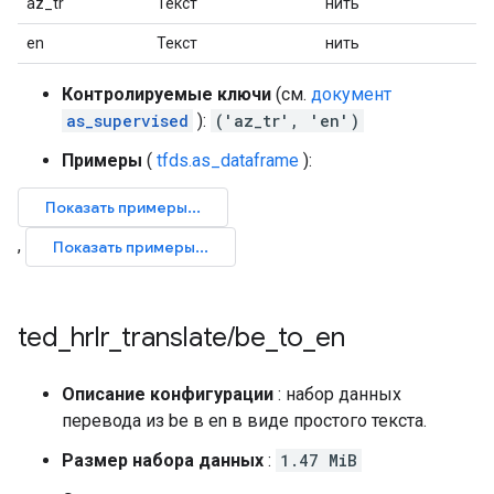
az_tr
Текст
нить
en
Текст
нить
Контролируемые ключи
(см.
документ
as_supervised
):
('az_tr', 'en')
Примеры
(
tfds.as_dataframe
):
ted
_
hrlr
_
translate
/
be
_
to
_
en
Описание конфигурации
: набор данных
перевода из be в en в виде простого текста.
Размер набора данных
:
1.47 MiB