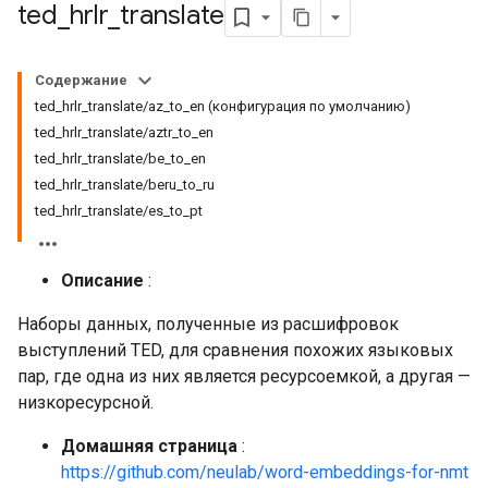
ted
_
hrlr
_
translate
Содержание
ted_hrlr_translate/az_to_en (конфигурация по умолчанию)
ted_hrlr_translate/aztr_to_en
ted_hrlr_translate/be_to_en
ted_hrlr_translate/beru_to_ru
ted_hrlr_translate/es_to_pt
Описание
:
Наборы данных, полученные из расшифровок
выступлений TED, для сравнения похожих языковых
пар, где одна из них является ресурсоемкой, а другая —
низкоресурсной.
Домашняя страница
:
https://github.com/neulab/word-embeddings-for-nmt