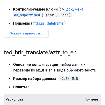
Контролируемые ключи
(см.
документ
as_supervised
):
('az', 'en')
Примеры
(
tfds.as_dataframe
):
ted
_
hrlr
_
translate
/
aztr
_
to
_
en
Описание конфигурации
: набор данных
перевода из az_tr в en в виде обычного текста.
Размер набора данных
:
42.54 MiB
Сплиты
:
Расколоть
Примеры