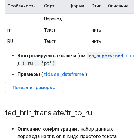
Особенность
Сорт
Форма
Dтип
Описание
Перевод
пт
Текст
нить
RU
Текст
нить
Контролируемые ключи
(см.
as_supervised
doc
):
('ru', 'pt')
Примеры
(
tfds.as_dataframe
):
ted
_
hrlr
_
translate
/
tr
_
to
_
ru
Описание конфигурации
: набор данных
перевода из tr в en в виде простого текста.