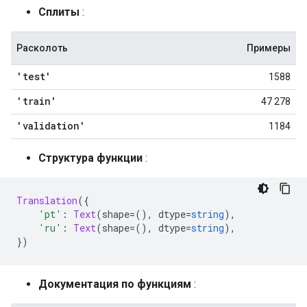
Сплиты
:
Расколоть
Примеры
'test'
1588
'train'
47 278
'validation'
1184
Структура функции
:
Translation
({
'pt'
:
Text
(
shape
=(),
 dtype
=
string
),
'ru'
:
Text
(
shape
=(),
 dtype
=
string
),
})
Документация по функциям
: