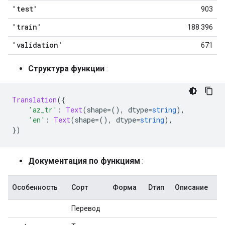
'test'
903
'train'
188 396
'validation'
671
Структура функции
:
Translation
({
'az_tr'
:
Text
(
shape
=(),
 dtype
=
string
),
'en'
:
Text
(
shape
=(),
 dtype
=
string
),
})
Документация по функциям
:
Особенность
Сорт
Форма
Dтип
Описание
Перевод