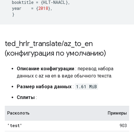
  booktitle 
=
{
HLT
-
NAACL
},
  year    
=
{
2018
},
}
ted
_
hrlr
_
translate
/
az
_
to
_
en
(конфигурация по умолчанию)
Описание конфигурации
: перевод набора
данных с az на en в виде обычного текста.
Размер набора данных
:
1.61 MiB
Сплиты
:
Расколоть
Примеры
'test'
903