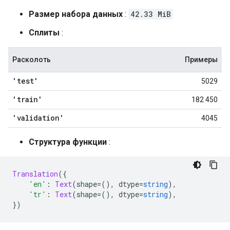
Размер набора данных
:
42.33 MiB
Сплиты
:
Расколоть
Примеры
'test'
5029
'train'
182 450
'validation'
4045
Структура функции
:
Translation
({
'en'
:
Text
(
shape
=(),
 dtype
=
string
),
'tr'
:
Text
(
shape
=(),
 dtype
=
string
),
})