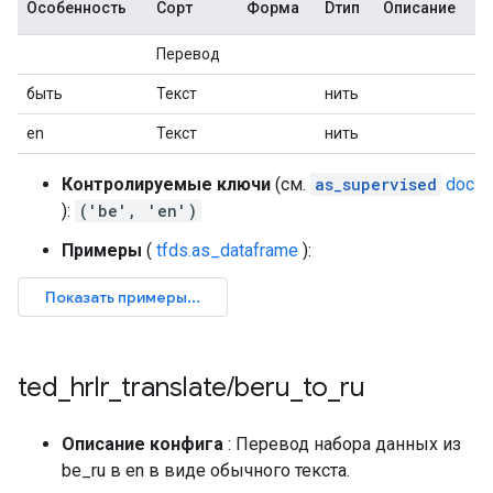
Особенность
Сорт
Форма
Dтип
Описание
Перевод
быть
Текст
нить
en
Текст
нить
Контролируемые ключи
(см.
as_supervised
doc
):
('be', 'en')
Примеры
(
tfds.as_dataframe
):
ted
_
hrlr
_
translate
/
beru
_
to
_
ru
Описание конфига
: Перевод набора данных из
be_ru в en в виде обычного текста.