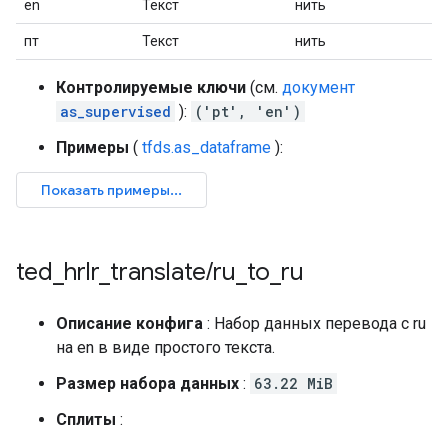
en
Текст
нить
пт
Текст
нить
Контролируемые ключи
(см.
документ
as_supervised
):
('pt', 'en')
Примеры
(
tfds.as_dataframe
):
ted
_
hrlr
_
translate
/
ru
_
to
_
ru
Описание конфига
: Набор данных перевода с ru
на en в виде простого текста.
Размер набора данных
:
63.22 MiB
Сплиты
: