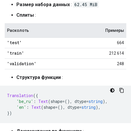
Размер набора данных
:
62.45 MiB
Сплиты
:
Расколоть
Примеры
'test'
664
'train'
212 614
'validation'
248
Структура функции
:
Translation
({
'be_ru'
:
Text
(
shape
=(),
 dtype
=
string
),
'en'
:
Text
(
shape
=(),
 dtype
=
string
),
})