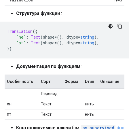
1145
Структура функции
:
Translation
({
'he'
:
Text
(
shape
=(),
 dtype
=
string
),
'pt'
:
Text
(
shape
=(),
 dtype
=
string
),
})
Документация по функциям
:
Особенность
Сорт
Форма
Dтип
Описание
Перевод
он
Текст
нить
пт
Текст
нить
Контролируемые ключи
(см.
as_supervised
doc