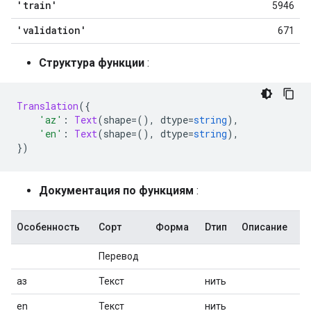
'train'
5946
'validation'
671
Структура функции
:
Translation
({
'az'
:
Text
(
shape
=(),
 dtype
=
string
),
'en'
:
Text
(
shape
=(),
 dtype
=
string
),
})
Документация по функциям
:
Особенность
Сорт
Форма
Dтип
Описание
Перевод
аз
Текст
нить
en
Текст
нить