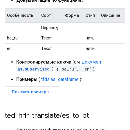
Документация по функциям
:
Особенность
Сорт
Форма
Dтип
Описание
Перевод
be_ru
Текст
нить
en
Текст
нить
Контролируемые ключи
(см.
документ
as_supervised
):
('be_ru', 'en')
Примеры
(
tfds.as_dataframe
):
ted
_
hrlr
_
translate
/
es
_
to
_
pt