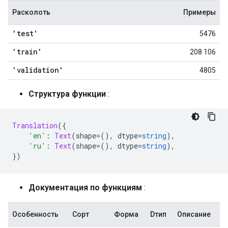
Расколоть
Примеры
'test'
5476
'train'
208 106
'validation'
4805
Структура функции
:
Translation
({
'en'
:
Text
(
shape
=(),
 dtype
=
string
),
'ru'
:
Text
(
shape
=(),
 dtype
=
string
),
})
Документация по функциям
:
Особенность
Сорт
Форма
Dтип
Описание