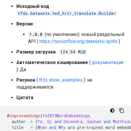
Исходный код
:
tfds.datasets.ted_hrlr_translate.Builder
Версии
:
1.0.0
(по умолчанию): новый раздельный
API (
https://tensorflow.org/datasets/splits
)
Размер загрузки
:
124.94 MiB
Автоматическое кэширование
(
документация
): Да
Рисунок
(
tfds.show_examples
): не
поддерживается.
Цитата
:
@inproceedings
{
Ye2018WordEmbeddings
,
  author  
=
{
Ye
,
Qi
and
Devendra
,
Sachan
and
Matthie
  title   
=
{
When
and
Why
 are pre
-
trained word embed