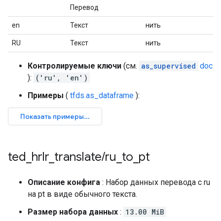
Перевод
en
Текст
нить
RU
Текст
нить
Контролируемые ключи
(см.
as_supervised
doc
):
('ru', 'en')
Примеры
(
tfds.as_dataframe
):
ted
_
hrlr
_
translate
/
ru
_
to
_
pt
Описание конфига
: Набор данных перевода с ru
на pt в виде обычного текста.
Размер набора данных
:
13.00 MiB