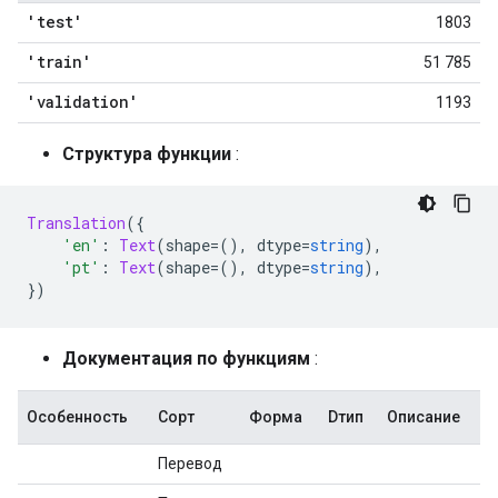
'test'
1803
'train'
51 785
'validation'
1193
Структура функции
:
Translation
({
'en'
:
Text
(
shape
=(),
 dtype
=
string
),
'pt'
:
Text
(
shape
=(),
 dtype
=
string
),
})
Документация по функциям
:
Особенность
Сорт
Форма
Dтип
Описание
Перевод