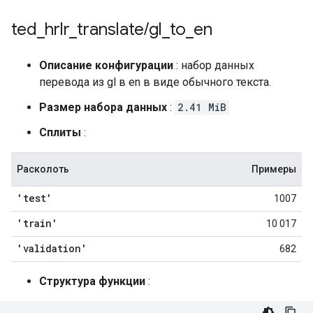
ted
_
hrlr
_
translate
/
gl
_
to
_
en
Описание конфигурации
: набор данных
перевода из gl в en в виде обычного текста.
Размер набора данных
:
2.41 MiB
Сплиты
:
Расколоть
Примеры
'test'
1007
'train'
10 017
'validation'
682
Структура функции
: