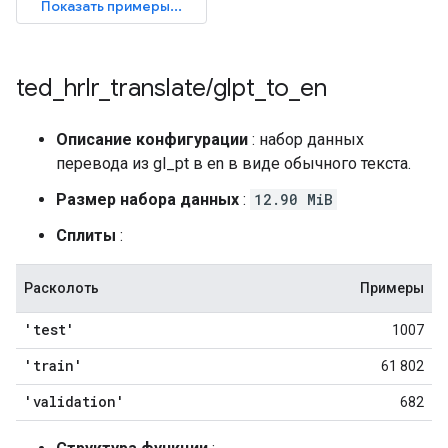
ted
_
hrlr
_
translate
/
glpt
_
to
_
en
Описание конфигурации
: набор данных
перевода из gl_pt в en в виде обычного текста.
Размер набора данных
:
12.90 MiB
Сплиты
:
Расколоть
Примеры
'test'
1007
'train'
61 802
'validation'
682