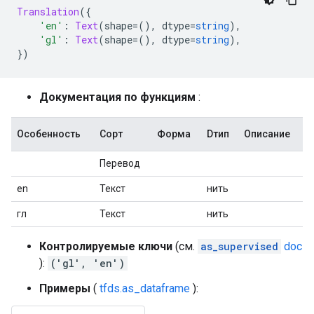
Translation
({
'en'
:
Text
(
shape
=(),
 dtype
=
string
),
'gl'
:
Text
(
shape
=(),
 dtype
=
string
),
})
Документация по функциям
:
Особенность
Сорт
Форма
Dтип
Описание
Перевод
en
Текст
нить
гл
Текст
нить
Контролируемые ключи
(см.
as_supervised
doc
):
('gl', 'en')
Примеры
(
tfds.as_dataframe
):