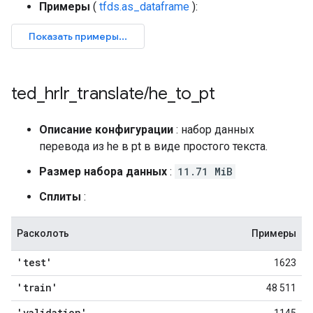
Примеры
(
tfds.as_dataframe
):
ted
_
hrlr
_
translate
/
he
_
to
_
pt
Описание конфигурации
: набор данных
перевода из he в pt в виде простого текста.
Размер набора данных
:
11.71 MiB
Сплиты
:
Расколоть
Примеры
'test'
1623
'train'
48 511
'validation'