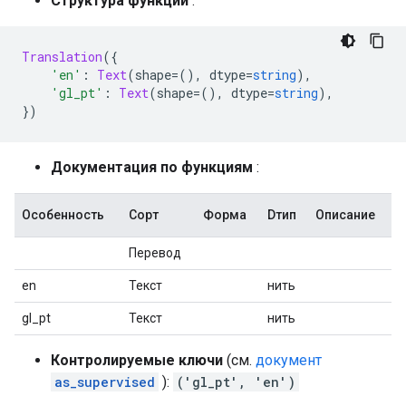
Структура функции
:
Translation
({
'en'
:
Text
(
shape
=(),
 dtype
=
string
),
'gl_pt'
:
Text
(
shape
=(),
 dtype
=
string
),
})
Документация по функциям
:
Особенность
Сорт
Форма
Dтип
Описание
Перевод
en
Текст
нить
gl_pt
Текст
нить
Контролируемые ключи
(см.
документ
as_supervised
):
('gl_pt', 'en')