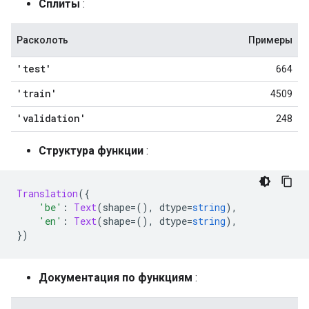
Сплиты
:
Расколоть
Примеры
'test'
664
'train'
4509
'validation'
248
Структура функции
:
Translation
({
'be'
:
Text
(
shape
=(),
 dtype
=
string
),
'en'
:
Text
(
shape
=(),
 dtype
=
string
),
})
Документация по функциям
: