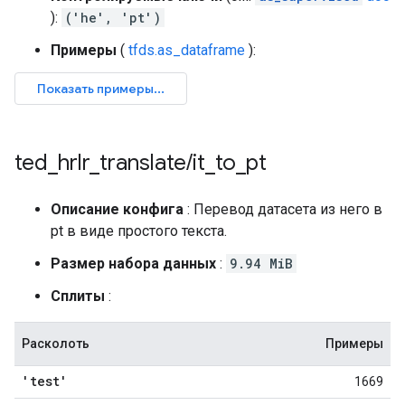
):
('he', 'pt')
Примеры
(
tfds.as_dataframe
):
ted
_
hrlr
_
translate
/
it
_
to
_
pt
Описание конфига
: Перевод датасета из него в
pt в виде простого текста.
Размер набора данных
:
9.94 MiB
Сплиты
:
Расколоть
Примеры
'test'
1669