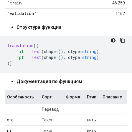
'train'
46 259
'validation'
1162
Структура функции
:
Translation
({
'it'
:
Text
(
shape
=(),
 dtype
=
string
),
'pt'
:
Text
(
shape
=(),
 dtype
=
string
),
})
Документация по функциям
:
Особенность
Сорт
Форма
Dтип
Описание
Перевод
это
Текст
нить
пт
Текст
нить