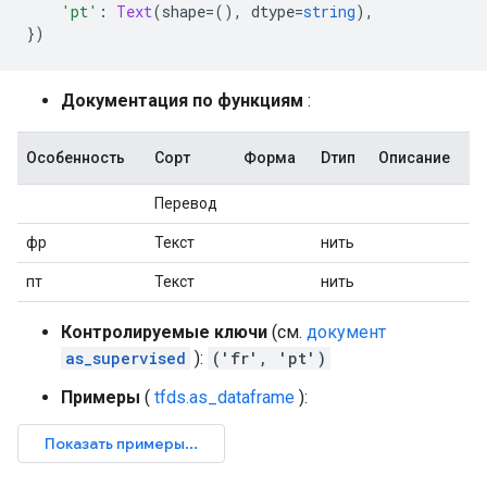
'pt'
:
Text
(
shape
=(),
 dtype
=
string
),
})
Документация по функциям
:
Особенность
Сорт
Форма
Dтип
Описание
Перевод
фр
Текст
нить
пт
Текст
нить
Контролируемые ключи
(см.
документ
as_supervised
):
('fr', 'pt')
Примеры
(
tfds.as_dataframe
):