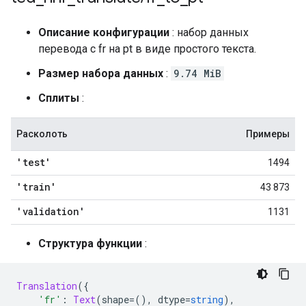
Описание конфигурации
: набор данных
перевода с fr на pt в виде простого текста.
Размер набора данных
:
9.74 MiB
Сплиты
:
Расколоть
Примеры
'test'
1494
'train'
43 873
'validation'
1131
Структура функции
:
Translation
({
'fr'
:
Text
(
shape
=(),
 dtype
=
string
),