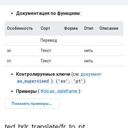
Документация по функциям
:
Особенность
Сорт
Форма
Dтип
Описание
Перевод
эс
Текст
нить
пт
Текст
нить
Контролируемые ключи
(см.
документ
as_supervised
):
('es', 'pt')
Примеры
(
tfds.as_dataframe
):
ted
_
hrlr
_
translate
/
fr
_
to
_
pt