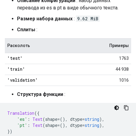
Описание конфигурации
: набор данных
перевода из es в pt в виде обычного текста.
Размер набора данных
:
9.62 MiB
Сплиты
:
Расколоть
Примеры
'test'
1763
'train'
44 938
'validation'
1016
Структура функции
:
Translation
({
'es'
:
Text
(
shape
=(),
 dtype
=
string
),
'pt'
:
Text
(
shape
=(),
 dtype
=
string
),
})