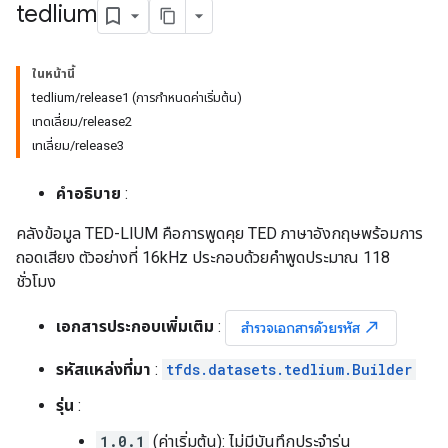
tedlium
ในหน้านี้
tedlium/release1 (การกำหนดค่าเริ่มต้น)
เทดเลี่ยม/release2
เทเลี่ยม/release3
คำอธิบาย
:
คลังข้อมูล TED-LIUM คือการพูดคุย TED ภาษาอังกฤษพร้อมการ
ถอดเสียง ตัวอย่างที่ 16kHz ประกอบด้วยคำพูดประมาณ 118
ชั่วโมง
เอกสารประกอบเพิ่มเติม
:
north_east
สำรวจเอกสารด้วยรหัส
รหัสแหล่งที่มา
:
tfds.datasets.tedlium.Builder
รุ่น
:
1.0.1
(ค่าเริ่มต้น): ไม่มีบันทึกประจำรุ่น