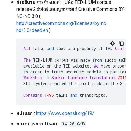
คำอธิบาย
การกำหนดค่า : นี่คือ TED-LIUM corpus
release 2 ซึ่งได้รับอนุญาตภายใต้ Creative Commons BY-
NC-ND 3.0 (
http://creativecommons.org/licenses/by-nc-
nd/3.0/deed.en
)
All
 talks 
and
 text are property of TED 
Confer
The
 TED
-
LIUM corpus was made 
from
 audio talks
available on the TED website
.
We
 have prepare
in
 order to train acoustic models to particip
Workshop
 on 
Spoken
Language
Translation
2011
SLT system reached the first rank 
in
 the SLT 
Contains
1495
 talks 
and
 transcripts
.
หน้าแรก
:
https://www.openslr.org/19/
ขนาดการดาวน์โหลด
:
34.26 GiB