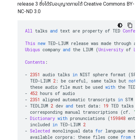
release 3 ซึ่งได้รับอนุญาตภายใต้ Creative Commons BY-
NC-ND 3.0
All
 talks 
and
 text are property of TED 
Confer
This
new
 TED
-
LIUM release was made through a 
Ubiqus
 company 
and
 the LIUM 
(
University
 of 
Le
Contents
:
-
2351
 audio talks 
in
 NIST sphere format 
(
SPH
  TED
-
LIUM 
2
:
 be careful
,
 same talks but 
not
 
  these audio file must be used 
with
 the TED
-
-
452
 hours of audio
-
2351
 aligned automatic transcripts 
in
 STM f
-
 TEDLIUM 
2
 dev 
and
 test data
:
19
 TED talks 
i
  corresponding manual transcriptions 
(
cf
.
'l
-
Dictionary
with
 pronunciations 
(
159848
 entr
  included 
in
 TED
-
LIUM 
2
-
Selected
 monolingual data 
for
 language mode
  available corpora
:
 these files come 
from
 th