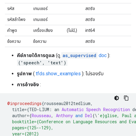
รหัส
เทนเซอร์
สตริง
รหัสลำโพง
เทนเซอร์
สตริง
คำพูด
เครื่องเสียง
(ไม่มี,)
int64
ข้อความ
ข้อความ
สตริง
คีย์ภายใต้การดูแล
(ดู
as_supervised
doc
):
('speech', 'text')
รูปภาพ
(
tfds.show_examples
): ไม่รองรับ
การอ้างอิง
:
@inproceedings
{
rousseau2012tedlium
,
  title
={
TED
-
LIUM
:
 an 
Automatic
Speech
Recognition
 d
  author
={
Rousseau
,
Anthony
and
Del
{\
'e}glise, Paul 
  booktitle={Conference on Language Resources and Ev
  pages={125--129},
  year={2012}