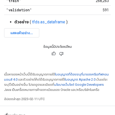
'train'
268,263
'validation'
591
ตัวอย่าง
(
tfds.as_dataframe
):
ข้อมูลนี้มีประโยชน์ไหม
เนื้อหาของหน้าเว็บนี้ได้รับอนุญาตภายใต้
ใบอนุญาตที่ต้องระบุที่มาของครีเอทีฟคอม
มอนส์ 4.0
และตัวอย่างโค้ดได้รับอนุญาตภายใต้
ใบอนุญาต Apache 2.0
เว้นแต่จะ
ระบุไว้เป็นอย่างอื่น โปรดดูรายละเอียดที่
นโยบายเว็บไซต์ Google Developers
Java เป็นเครื่องหมายการค้าจดทะเบียนของ Oracle และ/หรือบริษัทในเครือ
อัปเดตล่าสุด 2023-02-11 UTC