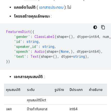
แคชอัตโนมัติ
(
เอกสารประกอบ
): ไม่
โครงสร้างคุณลักษณะ
:
FeaturesDict
({
'gender'
:
ClassLabel
(
shape
=(),
 dtype
=
int64
,
 num_
'id'
:
string
,
'speaker_id'
:
string
,
'speech'
:
Audio
(
shape
=(
None
,),
 dtype
=
int64
),
'text'
:
Text
(
shape
=(),
 dtype
=
string
),
})
เอกสารคุณสมบัติ
:
คุณสมบัติ
ระดับ
รูปร่าง
Dประเภท
คำอธิบาย
คุณสมบัติDict
เพศ
ป้ายกำกับคลาส
int64