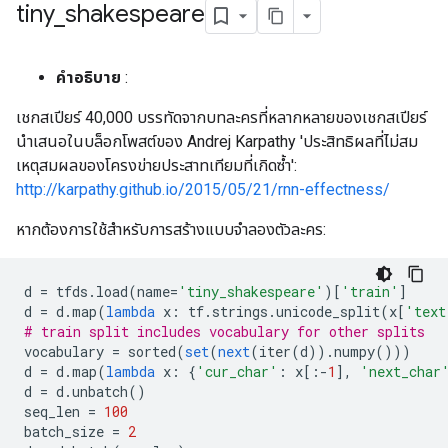
tiny
_
shakespeare
คำอธิบาย
:
เชกสเปียร์ 40,000 บรรทัดจากบทละครที่หลากหลายของเชกสเปียร์
นำเสนอในบล็อกโพสต์ของ Andrej Karpathy 'ประสิทธิผลที่ไม่สม
เหตุสมผลของโครงข่ายประสาทเทียมที่เกิดซ้ำ':
http://karpathy.github.io/2015/05/21/rnn-effectness/
หากต้องการใช้สำหรับการสร้างแบบจำลองตัวละคร:
d 
=
 tfds
.
load
(
name
=
'tiny_shakespeare'
)[
'train'
]
d 
=
 d
.
map
(
lambda
 x
:
 tf
.
strings
.
unicode_split
(
x
[
'text
# train split includes vocabulary for other splits
vocabulary 
=
 sorted
(
set
(
next
(
iter
(
d
)).
numpy
()))
d 
=
 d
.
map
(
lambda
 x
:
{
'cur_char'
:
 x
[:-
1
],
'next_char
d 
=
 d
.
unbatch
()
seq_len 
=
100
batch_size 
=
2