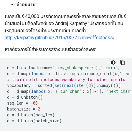
คำอธิบาย
:
เชกสเปียร์ 40,000 บรรทัดจากบทละครที่หลากหลายของเชกสเปียร์
นำเสนอในบล็อกโพสต์ของ Andrej Karpathy 'ประสิทธิผลที่ไม่สม
เหตุสมผลของโครงข่ายประสาทเทียมที่เกิดซ้ำ':
http://karpathy.github.io/2015/05/21/rnn-effectness/
หากต้องการใช้สำหรับการสร้างแบบจำลองตัวละคร:
d 
=
 tfds
.
load
(
name
=
'tiny_shakespeare'
)[
'train'
]
d 
=
 d
.
map
(
lambda
 x
:
 tf
.
strings
.
unicode_split
(
x
[
'text
# train split includes vocabulary for other splits
vocabulary 
=
 sorted
(
set
(
next
(
iter
(
d
)).
numpy
()))
d 
=
 d
.
map
(
lambda
 x
:
{
'cur_char'
:
 x
[:-
1
],
'next_char
d 
=
 d
.
unbatch
()
seq_len 
=
100
batch_size 
=
2
d 
=
 d
.
batch
(
seq_len
)
d 
=
 d
.
batch
(
batch_size
)