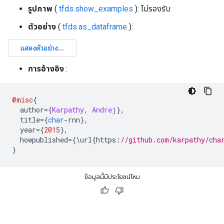
รูปภาพ
(
tfds.show_examples
): ไม่รองรับ
ตัวอย่าง
(
tfds.as_dataframe
):
การอ้างอิง
:
@misc
{
  author
={
Karpathy
,
Andrej
},
  title
={
char
-
rnn
},
  year
={
2015
},
  howpublished
={\
url
{
https
:
//github.com/karpathy/cha
}
ข้อมูลนี้มีประโยชน์ไหม