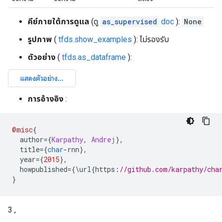
คีย์ภายใต้การดูแล
(ดู
as_supervised
doc
):
None
รูปภาพ
(
tfds.show_examples
): ไม่รองรับ
ตัวอย่าง
(
tfds.as_dataframe
):
การอ้างอิง
:
@misc
{
  author
={
Karpathy
,
Andrej
},
  title
={
char
-
rnn
},
  year
={
2015
},
  howpublished
={\
url
{
https
:
//github.com/karpathy/cha
}
3 ,