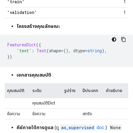
'train'
1
'validation'
1
โครงสร้างคุณลักษณะ
:
FeaturesDict
({
'text'
:
Text
(
shape
=(),
 dtype
=
string
),
})
เอกสารคุณสมบัติ
:
คุณสมบัติ
ระดับ
รูปร่าง
Dประเภท
คำอธิบาย
คุณสมบัติDict
ข้อความ
ข้อความ
สตริง
คีย์ภายใต้การดูแล
(ดู
as_supervised
doc
):
None