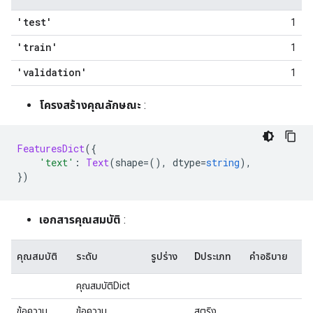
'test'
1
'train'
1
'validation'
1
โครงสร้างคุณลักษณะ
:
FeaturesDict
({
'text'
:
Text
(
shape
=(),
 dtype
=
string
),
})
เอกสารคุณสมบัติ
:
คุณสมบัติ
ระดับ
รูปร่าง
Dประเภท
คำอธิบาย
คุณสมบัติDict
ข้อความ
ข้อความ
สตริง