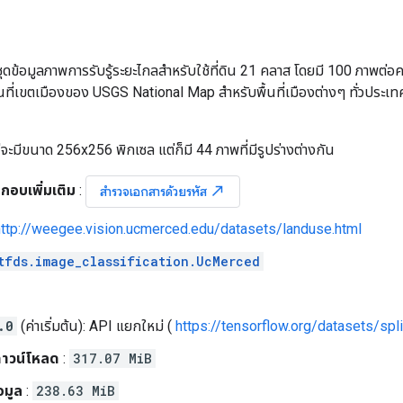
ดข้อมูลภาพการรับรู้ระยะไกลสำหรับใช้ที่ดิน 21 คลาส โดยมี 100 ภาพต่
ที่เขตเมืองของ USGS National Map สำหรับพื้นที่เมืองต่างๆ ทั่วปร
จะมีขนาด 256x256 พิกเซล แต่ก็มี 44 ภาพที่มีรูปร่างต่างกัน
กอบเพิ่มเติม
:
north_east
สำรวจเอกสารด้วยรหัส
http://weegee.vision.ucmerced.edu/datasets/landuse.html
tfds.image_classification.UcMerced
.0
(ค่าเริ่มต้น): API แยกใหม่ (
https://tensorflow.org/datasets/spli
าวน์โหลด
:
317.07 MiB
อมูล
:
238.63 MiB