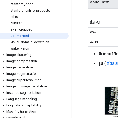
ลักษณะเฉพาะ
stanford
_
dogs
stanford
_
online
_
products
stl10
ชื่อไฟล์
sun397
svhn
_
cropped
ภาพ
uc
_
merced
ฉลาก
visual
_
domain
_
decathlon
wake
_
vision
คีย์ภายใต้
Image clustering
Image compression
รูป
(
tfds.
Image generation
Image segmentation
Image super resolution
Image to image translation
Instance segmentation
Language modeling
Linguistic acceptability
Machine translation
Monolingual