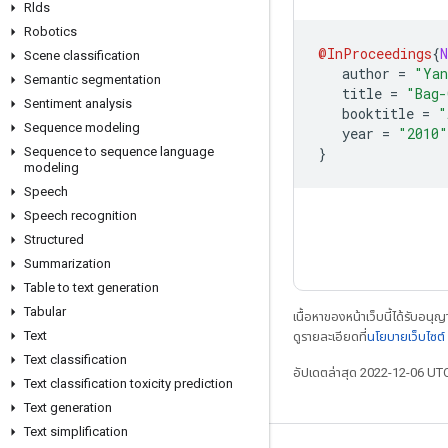
Rlds
Robotics
@InProceedings
{
N
Scene classification
   author 
=
"Yan
Semantic segmentation
   title 
=
"Bag-
Sentiment analysis
   booktitle 
=
"
Sequence modeling
   year 
=
"2010"
}
Sequence to sequence language
modeling
Speech
Speech recognition
Structured
Summarization
Table to text generation
Tabular
เนื้อหาของหน้าเว็บนี้ได้รับอนุ
Text
ดูรายละเอียดที่
นโยบายเว็บไซต
Text classification
อัปเดตล่าสุด 2022-12-06 UT
Text classification toxicity prediction
Text generation
Text simplification