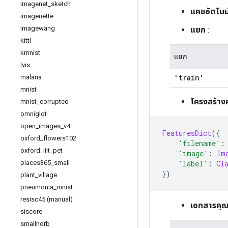
imagenet
_
sketch
แคชอัตโนมั
imagenette
imagewang
แยก
:
kitti
kmnist
แยก
lvis
'train'
malaria
mnist
โครงสร้าง
mnist
_
corrupted
omniglot
open
_
images
_
v4
FeaturesDict
({
oxford
_
flowers102
'filename'
:
oxford
_
iiit
_
pet
'image'
:
Im
'label'
:
Cl
places365
_
small
})
plant
_
village
pneumonia
_
mnist
resisc45 (manual)
เอกสารคุณ
siscore
smallnorb