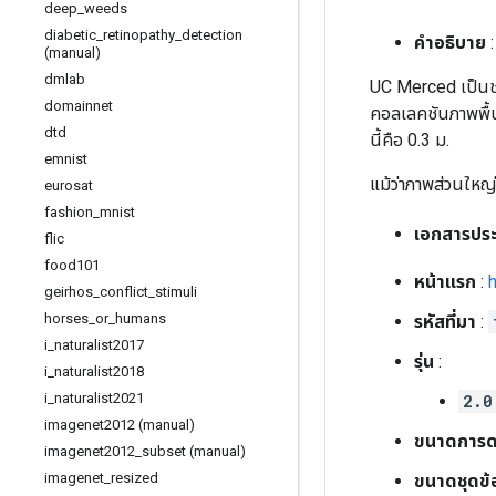
deep
_
weeds
diabetic
_
retinopathy
_
detection
คำอธิบาย
:
(manual)
dmlab
UC Merced เป็นชุ
domainnet
คอลเลคชันภาพพื้น
dtd
นี้คือ 0.3 ม.
emnist
แม้ว่าภาพส่วนใหญ่
eurosat
fashion
_
mnist
เอกสารประ
flic
food101
หน้าแรก
:
geirhos
_
conflict
_
stimuli
horses
_
or
_
humans
รหัสที่มา
:
i
_
naturalist2017
รุ่น
:
i
_
naturalist2018
i
_
naturalist2021
2.0
imagenet2012 (manual)
ขนาดการด
imagenet2012
_
subset (manual)
imagenet
_
resized
ขนาดชุดข้