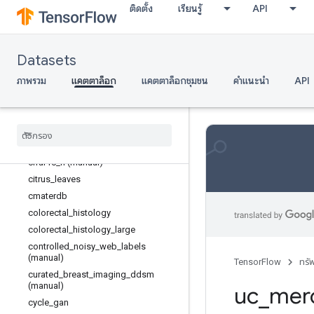
ติดตั้ง
เรียนรู้
API
cats_vs_dogs
celeb_a
chexpert (manual)
Datasets
cifar10
cifar100
ภาพรวม
แคตตาล็อก
แคตตาล็อกชุมชน
คำแนะนำ
API
cifar100_n (manual)
cifar10
_
1
cifar10
_
corrupted
cifar10
_
h
cifar10
_
n (manual)
citrus
_
leaves
cmaterdb
colorectal
_
histology
colorectal
_
histology
_
large
controlled
_
noisy
_
web
_
labels
(manual)
TensorFlow
ทรั
curated
_
breast
_
imaging
_
ddsm
(manual)
uc
_
mer
cycle
_
gan