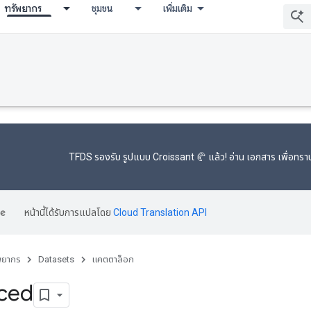
ทรัพยากร
ชุมชน
เพิ่มเติม
TFDS รองรับ
รูปแบบ Croissant 🥐
แล้ว! อ่าน
เอกสาร
เพื่อทราบ
หน้านี้ได้รับการแปลโดย
Cloud Translation API
พยากร
Datasets
แคตตาล็อก
ced