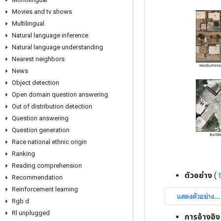
Movies and tv shows
Multilingual
Natural language inference
Natural language understanding
Nearest neighbors
News
Object detection
Open domain question answering
Out of distribution detection
Question answering
Question generation
Race national ethnic origin
Ranking
Reading comprehension
ตัวอย่าง
(
Recommendation
Reinforcement learning
Rgb d
Rl unplugged
การอ้างอิง