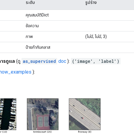
ระดับ
รูปร่าง
คุณสมบัติDict
ข้อความ
ภาพ
(ไม่มี, ไม่มี, 3)
ป้ายกำกับคลาส
การดูแล
(ดู
as_supervised
doc
):
('image', 'label')
show_examples
):