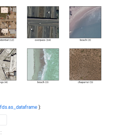
tfds.as_dataframe
):
: