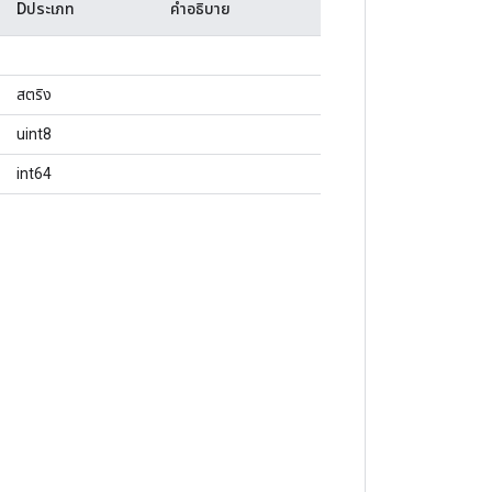
Dประเภท
คำอธิบาย
สตริง
uint8
int64