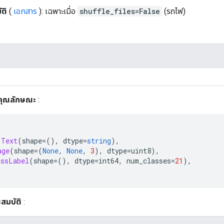
ติ
(
เอกสาร
): เฉพาะเมื่อ
shuffle_files=False
(รถไฟ)
คุณลักษณะ
:
Text
(
shape
=(),
 dtype
=
string
),
age
(
shape
=(
None
,
None
,
3
),
 dtype
=
uint8
),
assLabel
(
shape
=(),
 dtype
=
int64
,
 num_classes
=
21
),
สมบัติ
: