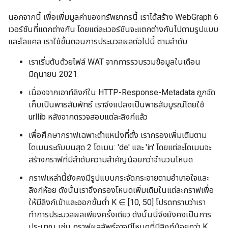
นอกจากนี้ เพื่อเพิ่มมูลค่าของทรัพยากรนี้ เราได้สร้าง WebGraph 6
เวอร์ชันที่แตกต่างกัน โดยแต่ละเวอร์ชันจะแตกต่างกันไปตามรูปแบบ
และโลแคล เราใช้ขั้นตอนการประมวลผลต่อไปนี้ ตามลำดับ:
เราเริ่มต้นด้วยไฟล์ WAT จากการรวบรวมข้อมูลในเดือน
มิถุนายน 2021
เนื่องจากเอาท์ลิงก์ใน HTTP-Response-Metadata ถูกจัด
เก็บเป็นพาธสัมพัทธ์ เราจึงแปลงเป็นพาธสัมบูรณ์โดยใช้
urllib หลังจากตรวจสอบแต่ละลิงก์แล้ว
เพื่อศึกษากราฟเฉพาะตำแหน่งที่ตั้ง เรากรองเพิ่มเติมตาม
โดเมนระดับบนสุด 2 โดเมน: 'de' และ 'in' โดยแต่ละโดเมนจะ
สร้างกราฟที่มีลำดับความสำคัญน้อยกว่าจำนวนโหนด
กราฟเหล่านี้ยังคงมีรูปแบบกระจัดกระจายตามอำเภอใจและ
ลิงก์ห้อย ดังนั้นเราจึงกรองโหนดเพิ่มเติมในแต่ละกราฟเพื่อ
ให้มีลิงก์เข้าและออกขั้นต่ำ K ∈ [10, 50] โปรดทราบว่าเรา
ทำการประมวลผลเพียงครั้งเดียว ดังนั้นนี่จึงยังคงเป็นการ
ประมาณ เช่น กราฟผลลัพธ์อาจมีโหนดที่มีลิงก์น้อยกว่า K