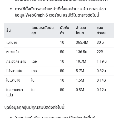
การใช้ทั้งตัวกรองตำแหน่งที่ตั้งและจำนวนนับ เราสรุปชุด
ข้อมูล WebGraph 6 เวอร์ชัน สรุปไว้ในตารางต่อไปนี้
โดเมนระดับบน
นับขั้น
จำนวน
ขอบ
รุ่น
สุด
ต่ำ
โหนด
ตัวเลข
เบาบาง
10
365.4M
30 บ
หนาแน่น
50
136.5ม
22B
กระจัดกระจาย
เดอ
10
19.7M
1.19 บ
ไม่หนาแน่น
เดอ
50
5.7M
0.82บ
ในเบาบาง
ใน
10
1.5M
0.14บ
ในความหนา
ใน
50
0.5M
0.12บ
แน่น
ชุดข้อมูลทุกรุ่นมีคุณสมบัติดังต่อไปนี้:
"row_tag": ตัวระบุเฉพาะของแถว (ลิงก์แหล่งที่มา)