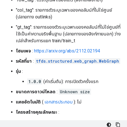
"col_tag": รายการตัวระบุเฉพาะของคอลัมน์ที่ไม่ใช่ศูนย์
(ปลายทาง outlinks)
"gt_tag": รายการของตัวระบุเฉพาะของคอลัมน์ที่ไม่ใช่ศูนย์ที่
ใช้เป็นค่าความจริงพื้นฐาน (ปลายทางของลิงก์ภายนอก) ว่าง
เปล่าสำหรับการแยก train/train_t
โฮมเพจ
:
https://arxiv.org/abs/2112.02194
รหัสที่มา
:
tfds.structured.web_graph.WebGraph
รุ่น
:
1.0.0
(ค่าเริ่มต้น): การเปิดตัวครั้งแรก
ขนาดการดาวน์โหลด
:
Unknown size
แคชอัตโนมัติ
(
เอกสารประกอบ
): ไม่
โครงสร้างคุณลักษณะ
: