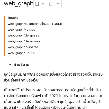
web
_
graph
ในหน้านี้
web_graph/sparse (การกำหนดค่าเริ่มต้น)
web_graph/หนาแน่น
web_graph/de-sparse
web_graph/de-หนาแน่น
web_graph/in-sparse
web_graph/หนาแน่น
คำอธิบาย
:
ชุดข้อมูลนี้มีกราฟกระจัดกระจายซึ่งแสดงโครงสร้างลิงก์เว็บสำหรับ
ส่วนย่อยเล็กๆ ของเว็บ
เป็นเวอร์ชันที่ประมวลผลแล้วของการรวบรวมข้อมูลเดี่ยวที่ดำเนิน
การโดย CommonCrawl ในปี 2021 โดยเราจะตัดทุกอย่างออกและ
เก็บเฉพาะโครงสร้างลิงก์->เอาท์ลิงก์ ชุดข้อมูลสุดท้ายนั้นเป็นรูป
แบบ int -> List[int] โดยแต่ละรหัสจำนวนเต็มจะแทน url