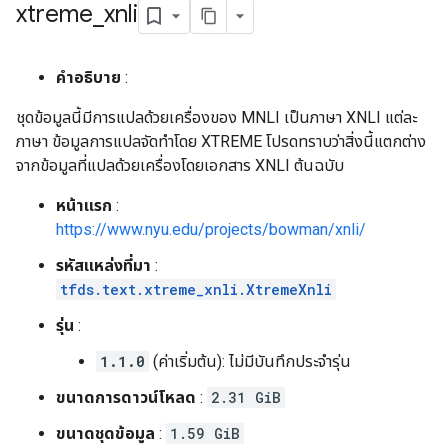
xtreme
_
xnli
คำอธิบาย
:
ชุดข้อมูลนี้มีการแปลด้วยเครื่องของ MNLI เป็นภาษา XNLI แต่ละ
ภาษา ข้อมูลการแปลจัดทำโดย XTREME โปรดทราบว่าสิ่งนี้แตกต่าง
จากข้อมูลที่แปลด้วยเครื่องโดยเอกสาร XNLI ต้นฉบับ
หน้าแรก
:
https://www.nyu.edu/projects/bowman/xnli/
รหัสแหล่งที่มา
:
tfds.text.xtreme_xnli.XtremeXnli
รุ่น
:
1.1.0
(ค่าเริ่มต้น): ไม่มีบันทึกประจำรุ่น
ขนาดการดาวน์โหลด
:
2.31 GiB
ขนาดชุดข้อมูล
:
1.59 GiB