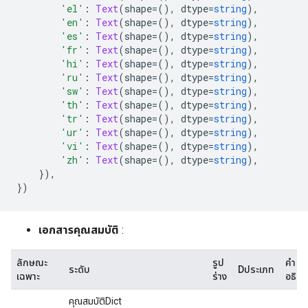
'el'
:
Text
(
shape
=(),
 dtype
=
string
),
'en'
:
Text
(
shape
=(),
 dtype
=
string
),
'es'
:
Text
(
shape
=(),
 dtype
=
string
),
'fr'
:
Text
(
shape
=(),
 dtype
=
string
),
'hi'
:
Text
(
shape
=(),
 dtype
=
string
),
'ru'
:
Text
(
shape
=(),
 dtype
=
string
),
'sw'
:
Text
(
shape
=(),
 dtype
=
string
),
'th'
:
Text
(
shape
=(),
 dtype
=
string
),
'tr'
:
Text
(
shape
=(),
 dtype
=
string
),
'ur'
:
Text
(
shape
=(),
 dtype
=
string
),
'vi'
:
Text
(
shape
=(),
 dtype
=
string
),
'zh'
:
Text
(
shape
=(),
 dtype
=
string
),
}),
})
เอกสารคุณสมบัติ
:
ลักษณะ
รูป
คำ
ระดับ
Dประเภท
เฉพาะ
ร่าง
อธิบ
คุณสมบัติDict