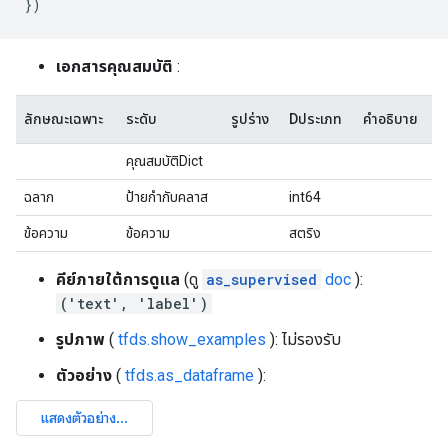
})
เอกสารคุณสมบัติ
:
ลักษณะเฉพาะ
ระดับ
รูปร่าง
Dประเภท
คำอธิบาย
คุณสมบัติDict
ฉลาก
ป้ายกำกับคลาส
int64
ข้อความ
ข้อความ
สตริง
คีย์ภายใต้การดูแล
(ดู
as_supervised
doc
):
('text', 'label')
รูปภาพ
(
tfds.show_examples
): ไม่รองรับ
ตัวอย่าง
(
tfds.as_dataframe
):