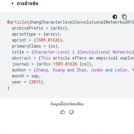
การอ้างอิง
:
@article
{
zhangCharacterlevelConvolutionalNetworks201
  archivePrefix 
=
{
arXiv
},
  eprinttype 
=
{
arxiv
},
  eprint 
=
{
1509.01626
},
  primaryClass 
=
{
cs
},
  title 
=
{
Character
-
Level
{
{
Convolutional
Networks
abstract
=
{
This
 article offers an empirical explo
  journal 
=
{
arXiv
:
1509.01626
[
cs
]},
  author 
=
{
Zhang
,
Xiang
and
Zhao
,
Junbo
and
LeCun
,
  month 
=
 sep
,
  year 
=
{
2015
},
}
ข้อมูลนี้มีประโยชน์ไหม