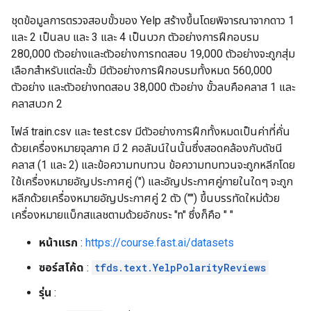
ชุดข้อมูลการตรวจสอบขั้วของ Yelp สร้างขึ้นโดยพิจารณาจากดาว 1
และ 2 เป็นลบ และ 3 และ 4 เป็นบวก ตัวอย่างการฝึกอบรม
280,000 ตัวอย่างและตัวอย่างการทดสอบ 19,000 ตัวอย่างจะถูกสุ่ม
เลือกสำหรับแต่ละขั้ว มีตัวอย่างการฝึกอบรมทั้งหมด 560,000
ตัวอย่าง และตัวอย่างทดสอบ 38,000 ตัวอย่าง ขั้วลบคือคลาส 1 และ
คลาสบวก 2
ไฟล์ train.csv และ test.csv มีตัวอย่างการฝึกทั้งหมดเป็นค่าที่คั่น
ด้วยเครื่องหมายจุลภาค มี 2 ​​คอลัมน์ในนั้นซึ่งสอดคล้องกับดัชนี
คลาส (1 และ 2) และข้อความทบทวน ข้อความทบทวนจะถูกหลีกโดย
ใช้เครื่องหมายอัญประกาศคู่ (") และอัญประกาศคู่ภายในใดๆ จะถูก
หลีกด้วยเครื่องหมายอัญประกาศคู่ 2 ตัว ("") ขึ้นบรรทัดใหม่ด้วย
เครื่องหมายแบ็กสแลชตามด้วยอักขระ "n" ซึ่งก็คือ " "
หน้าแรก
:
https://course.fast.ai/datasets
ซอร์สโค้ด
:
tfds.text.YelpPolarityReviews
รุ่น
: