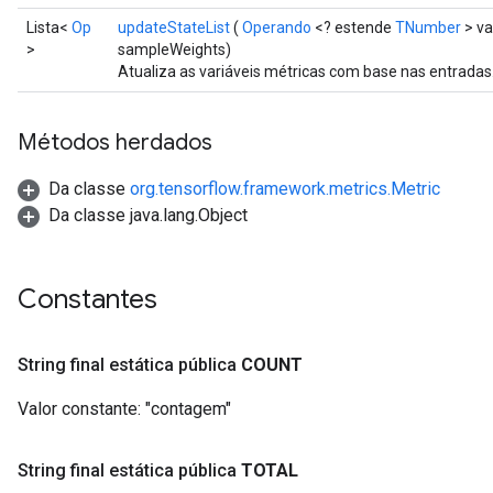
Lista<
Op
updateStateList
(
Operando
<? estende
TNumber
> va
>
sampleWeights)
Atualiza as variáveis ​​métricas com base nas entradas
Métodos herdados
Da classe
org.tensorflow.framework.metrics.Metric
Da classe java.lang.Object
Constantes
String final estática pública
COUNT
Valor constante:
"contagem"
String final estática pública
TOTAL