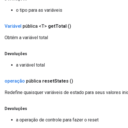
o tipo para as variáveis
Variável
pública <T>
get
Total
()
Obtém a variável total
Devoluções
a variável total
operação
pública
reset
States
()
Redefine quaisquer variáveis ​​de estado para seus valores ini
Devoluções
a operação de controle para fazer o reset