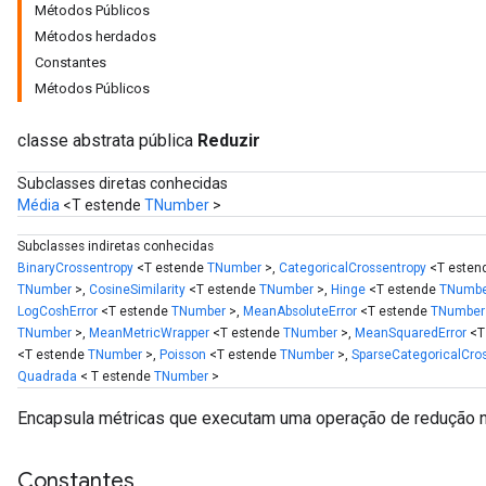
Métodos Públicos
Métodos herdados
Constantes
Métodos Públicos
classe abstrata pública
Reduzir
Subclasses diretas conhecidas
Média
<T estende
TNumber
>
Subclasses indiretas conhecidas
BinaryCrossentropy
<T estende
TNumber
>,
CategoricalCrossentropy
<T esten
TNumber
>,
CosineSimilarity
<T estende
TNumber
>,
Hinge
<T estende
TNumbe
LogCoshError
<T estende
TNumber
>,
MeanAbsoluteError
<T estende
TNumber
TNumber
>,
MeanMetricWrapper
<T estende
TNumber
>,
MeanSquaredError
<T
<T estende
TNumber
>,
Poisson
<T estende
TNumber
>,
SparseCategoricalCro
Quadrada
< T estende
TNumber
>
Encapsula métricas que executam uma operação de redução no
r
Constantes