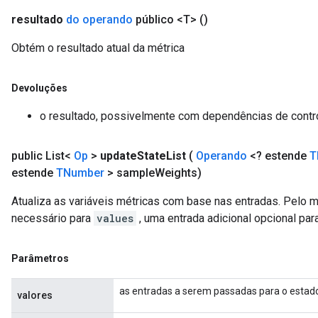
resultado
do operando
público <T>
()
Obtém o resultado atual da métrica
Devoluções
o resultado, possivelmente com dependências de contr
public List<
Op
>
update
State
List
(
Operando
<? estende
T
estende
TNumber
> sample
Weights)
Atualiza as variáveis ​​métricas com base nas entradas. Pel
necessário para
values
, uma entrada adicional opcional par
Parâmetros
as entradas a serem passadas para o estado 
valores