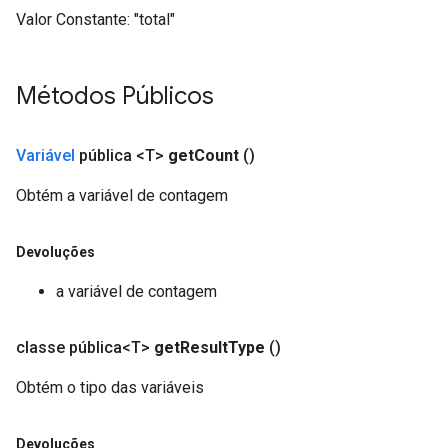
Valor Constante:
"total"
Métodos Públicos
Variável
pública <T>
get
Count
()
Obtém a variável de contagem
Devoluções
a variável de contagem
classe pública<T>
get
Result
Type
()
Obtém o tipo das variáveis
Devoluções